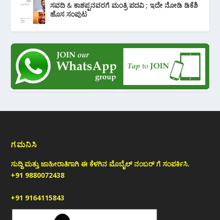
ಸವದಿ & ಕಾಶಪ್ಪನವರಗೆ ಮಂತ್ರಿ ಪದವಿ ; ಇದೇ ನೋಡಿ‌ ಡಿಕೆಶಿ
ಹೊಸ ಸಂಪುಟ
ಗಮನಿಸಿ
ಸುದ್ದಿ ಮತ್ತು ಜಾಹೀರಾತಿಗಾಗಿ ಈ ಕೆಳಗಿನ ಮೊಬೈಲ್ ನಂಬರ್ ಗೆ ಸಂಪರ್ಕಿಸಿ.
+91 9880072438
+91 9164115843