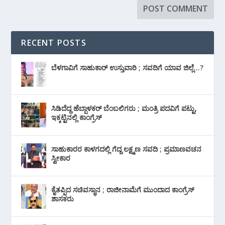
RECENT POSTS
ಬೆಳಗಾವಿಗೆ ಸಾಹುಕಾರ್ ಉಸ್ತುವಾರಿ ; ಸವದಿಗೆ ಯಾವ ಜಿಲ್ಲೆ…?
ಸಿಡಿದೆದ್ದ ಹೆಬ್ಬಾಳಕರ್ ಬೆಂಬಲಿಗರು ; ಮಂತ್ರಿ ಪದವಿಗೆ ‌ಪಟ್ಟು,
ಇಕ್ಕಟ್ಟಿನಲ್ಲಿ ಕಾಂಗ್ರೆಸ್
ಸಾಹುಕಾರರ ಕಾಳಗದಲ್ಲಿ ಗೆದ್ದ ಲಕ್ಷ್ಮಣ ಸವದಿ ; ಪ್ರಮಾಣವಚನ
ಸ್ವೀಕಾರ
ಕೈತಪ್ಪಿದ ಸಚಿವಸ್ಥಾನ ; ರಾಜೀನಾಮೆಗೆ ಮುಂದಾದ ಕಾಂಗ್ರೆಸ್
‌ಶಾಸಕರು