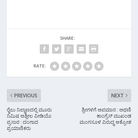
ac
w
h
el
h
e
itt
at
e
ar
b
er
s
gr
e
o
A
a
SHARE:
o
p
m
k
p
RATE:
PREVIOUS
NEXT
ರೈಲು ನಿಲ್ದಾಣದಲ್ಲಿ ಮೂರು
ಶ್ರೀಗಳಿಗೆ ಅಪಮಾನ : ಅಥಣಿ
ನಿಮಿಷ ಅಶ್ಲೀಲ ವೀಡಿಯೊ
ಕಾಂಗ್ರೆಸ್ ಮುಖಂಡ
ಪ್ರಸಾರ : ದಂಗಾದ
ಮಂಗಸೂಳಿ ವಿರುದ್ಧ ಆಕ್ರೋಶ
ಪ್ರಯಾಣಿಕರು