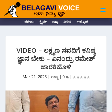
ಬೆಳಗಾವಿ
ಕ್ರೈಮ್
ರಾಜ್ಯ
ವಿಶೇಷ
ಉದ್ಯೋಗ
VIDEO – ಲಕ್ಷ್ಮಣ ಸವದಿಗೆ ಕನಿಷ್ಠ
ಜ್ಞಾನ ಬೇಕು – ಏನಂದ್ರು ರಮೇಶ್
ಜಾರಕಿಹೊಳಿ
Mar 21, 2023
|
ರಾಜ್ಯ
|
0
|