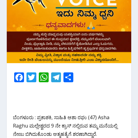
F
T
W
T
S
ac
w
h
el
h
e
itt
at
e
ar
b
er
s
gr
e
o
A
a
ಬೆಂಗಳೂರು : ಪ್ರಕಾಶಕಿ, ಸಾಹಿತಿ ಆಶಾ ರಘು (47) Asha
o
p
m
Raghu ಮಲ್ಲೇಶ್ವರದ 9 ನೇ ಕ್ರಾಸ್ ನಲ್ಲಿರುವ ತಮ್ಮ ಮನೆಯಲ್ಲಿ
k
p
ನೇಣು ಬಿಗಿದುಕೊಂಡು ಆತ್ಮಹತ್ಯೆಗೆ ಶರಣಾಗಿದ್ದಾರೆ.