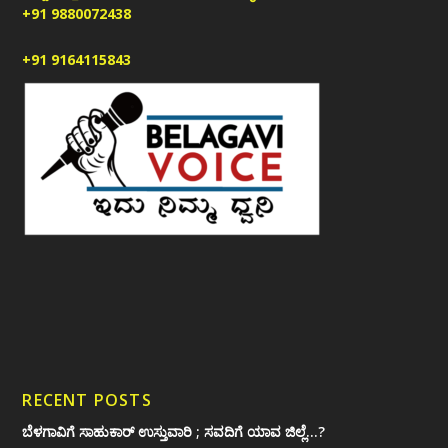
+91 9880072438
+91 9164115843
RECENT POSTS
ಬೆಳಗಾವಿಗೆ ಸಾಹುಕಾರ್ ಉಸ್ತುವಾರಿ ; ಸವದಿಗೆ ಯಾವ ಜಿಲ್ಲೆ…?