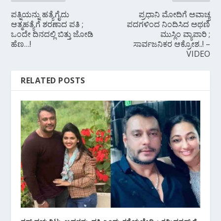
ಪತ್ನಿಯನ್ನು ಹತ್ಯೆಗೈದು
ಪ್ರಧಾನಿ ಮೋದಿಗೆ ಅವಾಚ್ಯ
ಆತ್ಮಹತ್ಯೆಗೆ ಶರಣಾದ ಪತಿ ;
ಪದಗಳಿಂದ ನಿಂದಿಸಿದ ಅಥಣಿ
ಒಂದೇ ದಿನದಲ್ಲಿ ಬಿತ್ತು ಜೋಡಿ
ಮುಸ್ಲಿಂ ವ್ಯಾಪಾರಿ ;
ಹೆಣ…!
ಸಾರ್ವಜನಿಕರ ಆಕ್ರೋಶ..! –
VIDEO
RELATED POSTS