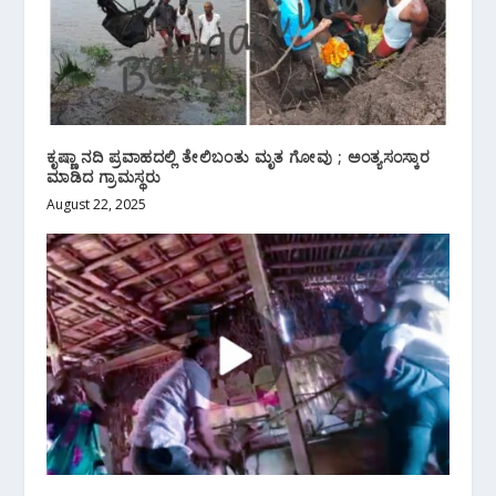
ಕೃಷ್ಣಾ ನದಿ ಪ್ರವಾಹದಲ್ಲಿ ತೇಲಿಬಂತು ಮೃತ ಗೋವು ; ಅಂತ್ಯಸಂಸ್ಕಾರ
ಮಾಡಿದ ಗ್ರಾಮಸ್ಥರು
August 22, 2025