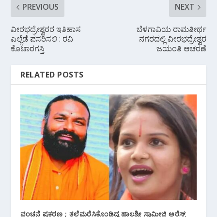
PREVIOUS
NEXT
ವೀರಭದ್ರೇಶ್ವರರ ಇತಿಹಾಸ
ಬೆಳಗಾವಿಯ ರಾಮತೀರ್ಥ
ಎಲ್ಲೆಡೆ ಪಸರಿಸಲಿ : ರವಿ
ನಗರದಲ್ಲಿ ವೀರಭದ್ರೇಶ್ವರ
ಕೊಟಾರಗಸ್ತಿ
ಜಯಂತಿ ಆಚರಣೆ
RELATED POSTS
ವಂಚನೆ ಪ್ರಕರಣ ; ತಲೆಮರೆಸಿಕೊಂಡಿದ್ದ ಹಾಲಶ್ರೀ ಸ್ವಾಮೀಜಿ ಅರೆಸ್ಟ್