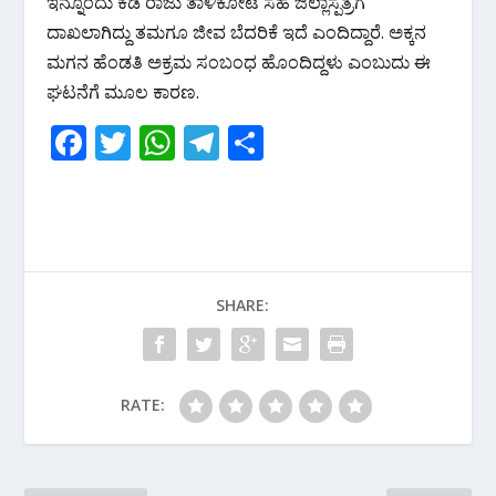
ಇನ್ನೊಂದು ಕಡೆ ರಾಜು ತಾಳಿಕೋಟೆ ಸಹ ಜಿಲ್ಲಾಸ್ಪತ್ರೆಗೆ
ದಾಖಲಾಗಿದ್ದು ತಮಗೂ ಜೀವ ಬೆದರಿಕೆ ಇದೆ ಎಂದಿದ್ದಾರೆ. ಅಕ್ಕನ
ಮಗನ ಹೆಂಡತಿ ಅಕ್ರಮ ಸಂಬಂಧ ಹೊಂದಿದ್ದಳು ಎಂಬುದು ಈ
ಘಟನೆಗೆ ಮೂಲ ಕಾರಣ.
F
T
W
T
S
ac
w
h
el
h
e
itt
at
e
ar
b
er
s
gr
e
o
A
a
SHARE:
o
p
m
k
p
RATE: