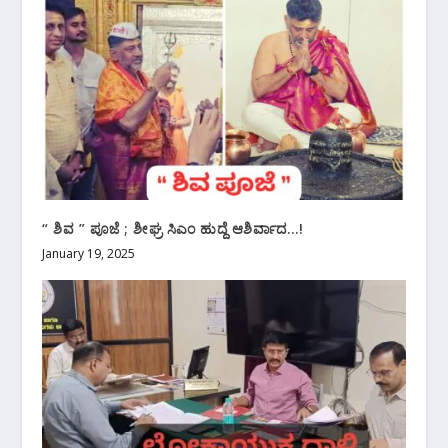
“ ಶಿವ ” ಪೂಜೆ ; ಶೀಘ್ರ ಸಿಎಂ ಹುದ್ದೆ ಆಶಿರ್ವಾದ…!
January 19, 2025