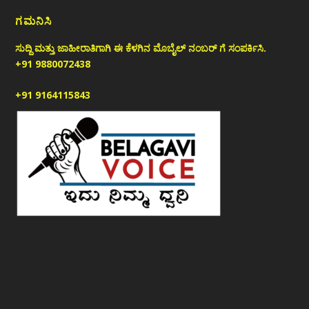
ಗಮನಿಸಿ
ಸುದ್ದಿ ಮತ್ತು ಜಾಹೀರಾತಿಗಾಗಿ ಈ ಕೆಳಗಿನ ಮೊಬೈಲ್ ನಂಬರ್ ಗೆ ಸಂಪರ್ಕಿಸಿ.
+91 9880072438
+91 9164115843