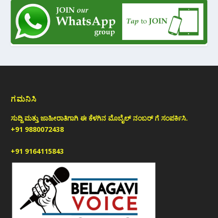
ಗಮನಿಸಿ
ಸುದ್ದಿ ಮತ್ತು ಜಾಹೀರಾತಿಗಾಗಿ ಈ ಕೆಳಗಿನ ಮೊಬೈಲ್ ನಂಬರ್ ಗೆ ಸಂಪರ್ಕಿಸಿ.
+91 9880072438
+91 9164115843