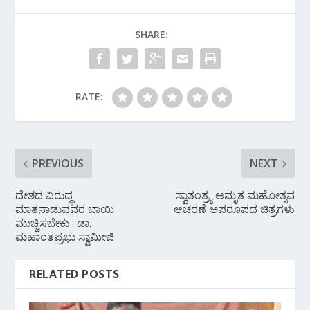
o
A
a
SHARE:
o
p
m
k
p
RATE:
PREVIOUS
NEXT
ದೇಶದ ವಿರುದ್ಧ
ಸ್ವಾತಂತ್ರ್ಯ ಅಮೃತ ಮಹೋತ್ಸವ
ಮಾತನಾಡುವವರ ಬಾಯಿ
ಆಚರಣೆ ಅಪರೂಪದ ಚಿತ್ರಗಳು
ಮುಚ್ಚಿಸಬೇಕು : ಡಾ.
ಮಹಾಂತಪ್ರಭು ಸ್ವಾಮೀಜಿ
RELATED POSTS