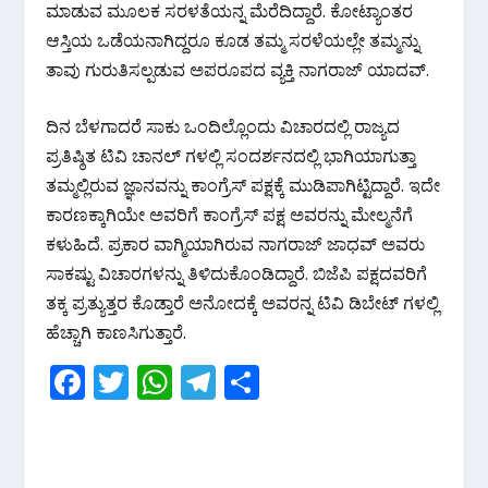
ಮಾಡುವ ಮೂಲಕ ಸರಳತೆಯನ್ನ ಮೆರೆದಿದ್ದಾರೆ. ಕೋಟ್ಯಾಂತರ
ಆಸ್ತಿಯ ಒಡೆಯನಾಗಿದ್ದರೂ ಕೂಡ ತಮ್ಮ ಸರಳೆಯಲ್ಲೇ ತಮ್ಮನ್ನು
ತಾವು ಗುರುತಿಸಲ್ಪಡುವ ಅಪರೂಪದ ವ್ಯಕ್ತಿ ನಾಗರಾಜ್ ಯಾದವ್.
ದಿನ ಬೆಳಗಾದರೆ ಸಾಕು ಒಂದಿಲ್ಲೊಂದು ವಿಚಾರದಲ್ಲಿ ರಾಜ್ಯದ
ಪ್ರತಿಷ್ಠಿತ ಟಿವಿ ಚಾನಲ್ ಗಳಲ್ಲಿ ಸಂದರ್ಶನದಲ್ಲಿ ಭಾಗಿಯಾಗುತ್ತಾ
ತಮ್ಮಲ್ಲಿರುವ ಜ್ಞಾನವನ್ನು ಕಾಂಗ್ರೆಸ್ ಪಕ್ಷಕ್ಕೆ ಮುಡಿಪಾಗಿಟ್ಟಿದ್ದಾರೆ‌. ಇದೇ
ಕಾರಣಕ್ಕಾಗಿಯೇ ಅವರಿಗೆ ಕಾಂಗ್ರೆಸ್ ಪಕ್ಷ ಅವರನ್ನು ಮೇಲ್ಮನೆಗೆ
ಕಳುಹಿದೆ. ಪ್ರಕಾರ ವಾಗ್ಮಿಯಾಗಿರುವ ನಾಗರಾಜ್ ಜಾಧವ್ ಅವರು
ಸಾಕಷ್ಟು ವಿಚಾರಗಳನ್ನು ತಿಳಿದುಕೊಂಡಿದ್ದಾರೆ‌. ಬಿಜೆಪಿ ಪಕ್ಷದವರಿಗೆ
ತಕ್ಕ ಪ್ರತ್ಯುತ್ತರ ಕೊಡ್ತಾರೆ ಅನೋದಕ್ಕೆ ಅವರನ್ನ ಟಿವಿ ಡಿಬೇಟ್ ಗಳಲ್ಲಿ
ಹೆಚ್ಚಾಗಿ ಕಾಣಸಿಗುತ್ತಾರೆ.
F
T
W
T
S
ac
w
h
el
h
e
itt
at
e
ar
b
er
s
gr
e