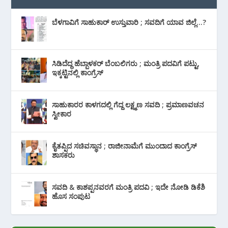
ಬೆಳಗಾವಿಗೆ ಸಾಹುಕಾರ್ ಉಸ್ತುವಾರಿ ; ಸವದಿಗೆ ಯಾವ ಜಿಲ್ಲೆ…?
ಸಿಡಿದೆದ್ದ ಹೆಬ್ಬಾಳಕರ್ ಬೆಂಬಲಿಗರು ; ಮಂತ್ರಿ ಪದವಿಗೆ ‌ಪಟ್ಟು,
ಇಕ್ಕಟ್ಟಿನಲ್ಲಿ ಕಾಂಗ್ರೆಸ್
ಸಾಹುಕಾರರ ಕಾಳಗದಲ್ಲಿ ಗೆದ್ದ ಲಕ್ಷ್ಮಣ ಸವದಿ ; ಪ್ರಮಾಣವಚನ
ಸ್ವೀಕಾರ
ಕೈತಪ್ಪಿದ ಸಚಿವಸ್ಥಾನ ; ರಾಜೀನಾಮೆಗೆ ಮುಂದಾದ ಕಾಂಗ್ರೆಸ್
‌ಶಾಸಕರು
ಸವದಿ & ಕಾಶಪ್ಪನವರಗೆ ಮಂತ್ರಿ ಪದವಿ ; ಇದೇ ನೋಡಿ‌ ಡಿಕೆಶಿ
ಹೊಸ ಸಂಪುಟ