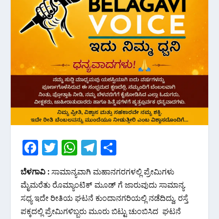
F
T
W
T
S
ac
w
h
el
h
ಬೆಳಗಾವಿ :
ಸಾಮಾನ್ಯವಾಗಿ ಮಹಾನಗರಗಳಲ್ಲಿ ಪ್ರೇಮಿಗಳು
e
itt
at
e
ar
ಮೈಮರೆತು ರೊಮ್ಯಾಂಟಿಕ್ ಮೂಡ್ ಗೆ ಜಾರುವುದು ಸಾಮಾನ್ಯ.
b
er
s
gr
e
ಸಧ್ಯ ಇದೇ ರೀತಿಯ ಘಟನೆ ಕುಂದಾನಗರಿಯಲ್ಲಿ ನಡೆದಿದ್ದು, ರಸ್ತೆ
o
A
a
ಪಕ್ಕದಲ್ಲಿ ಪ್ರೇಮಿಗಳಿಬ್ಬರು ಮೂರು ಬಿಟ್ಟು ಚುಂಬಿಸಿದ ಘಟನೆ