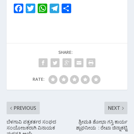
F
T
W
T
S
ac
w
h
el
h
e
itt
at
e
ar
b
er
s
gr
e
o
A
a
SHARE:
o
p
m
k
p
RATE:
PREVIOUS
NEXT
ಬೆಳಗಾವಿ ಪತ್ರಕರ್ತರ ಸಂಘದ
ಶ್ರೀಮತಿ ಶೋಭಾ ಗಸ್ತಿ ಕಾರ್ಯ
ಸಂಯೋಜಕರಾಗಿ ವಿನಾಯಕ
ಶ್ಲಾಘನೀಯ : ರೇಖಾ ಚಿನ್ನಾಕಟ್ಟಿ
ಮಠಪತಿ ಆಯ್ಕೆ