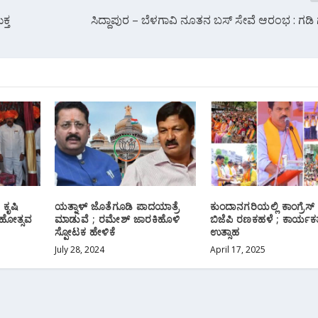
ಕ್ತ
ಸಿದ್ದಾಪುರ – ಬೆಳಗಾವಿ ನೂತನ ಬಸ್ ಸೇವೆ ಆರಂಭ : ಗಡಿ ಗ
ಕೃಷಿ
ಯತ್ನಾಳ್ ಜೊತೆಗೂಡಿ ಪಾದಯಾತ್ರೆ
ಕುಂದಾನಗರಿಯಲ್ಲಿ ಕಾಂಗ್ರೆಸ್ ವ
ಹೋತ್ಸವ
ಮಾಡುವೆ ; ರಮೇಶ್ ಜಾರಕಿಹೊಳಿ
ಬಿಜೆಪಿ ರಣಕಹಳೆ ; ಕಾರ್ಯಕರ್
ಸ್ಪೋಟಕ ಹೇಳಿಕೆ
ಉತ್ಸಾಹ
July 28, 2024
April 17, 2025