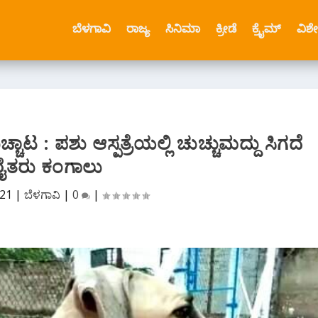
ಬೆಳಗಾವಿ
ರಾಜ್ಯ
ಸಿನಿಮಾ
ಕ್ರೀಡೆ
ಕ್ರೈಮ್
ವಿಶ
ಾಟ : ಪಶು ಆಸ್ಪತ್ರೆಯಲ್ಲಿ ಚುಚ್ಚುಮದ್ದು ಸಿಗದೆ
ರೈತರು ಕಂಗಾಲು
021
|
ಬೆಳಗಾವಿ
|
0
|