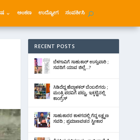
ೇಷ
ಅಂಕಣ
ಉದ್ಯೋಗ
ಸಂಪರ್ಕಿಸಿ
RECENT POSTS
ಬೆಳಗಾವಿಗೆ ಸಾಹುಕಾರ್ ಉಸ್ತುವಾರಿ ;
ಸವದಿಗೆ ಯಾವ ಜಿಲ್ಲೆ…?
ಸಿಡಿದೆದ್ದ ಹೆಬ್ಬಾಳಕರ್ ಬೆಂಬಲಿಗರು ;
ಮಂತ್ರಿ ಪದವಿಗೆ ‌ಪಟ್ಟು, ಇಕ್ಕಟ್ಟಿನಲ್ಲಿ
ಕಾಂಗ್ರೆಸ್
ಸಾಹುಕಾರರ ಕಾಳಗದಲ್ಲಿ ಗೆದ್ದ ಲಕ್ಷ್ಮಣ
ಸವದಿ ; ಪ್ರಮಾಣವಚನ ಸ್ವೀಕಾರ