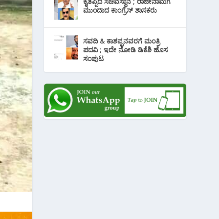
ಕೈತಪ್ಪಿದ ಸಚಿವಸ್ಥಾನ ; ರಾಜೀನಾಮೆಗೆ
ಮುಂದಾದ ಕಾಂಗ್ರೆಸ್ ‌ಶಾಸಕರು
ಸವದಿ & ಕಾಶಪ್ಪನವರಗೆ ಮಂತ್ರಿ
ಪದವಿ ; ಇದೇ ನೋಡಿ‌ ಡಿಕೆಶಿ ಹೊಸ
ಸಂಪುಟ