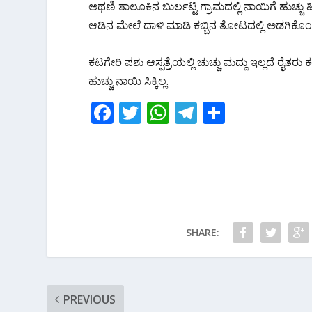
o
A
a
ಅಥಣಿ ತಾಲೂಕಿನ ಬುರ್ಲಟ್ಟಿ ಗ್ರಾಮದಲ್ಲಿ ನಾಯಿಗೆ ಹುಚ್ಚ
o
p
m
ಆಡಿನ ಮೇಲೆ ದಾಳಿ ಮಾಡಿ ಕಬ್ಬಿನ ತೋಟದಲ್ಲಿ ಅಡಗಿಕೊಂಡಿ
k
p
ಕಟಗೇರಿ ಪಶು ಆಸ್ಪತ್ರೆಯಲ್ಲಿ ಚುಚ್ಚು ಮದ್ದು ಇಲ್ಲದೆ ರೈತರು 
ಹುಚ್ಚು ನಾಯಿ ಸಿಕ್ಕಿಲ್ಲ.
F
T
W
T
S
ac
w
h
el
h
e
itt
at
e
ar
b
er
s
gr
e
o
A
a
o
p
m
SHARE:
k
p
PREVIOUS