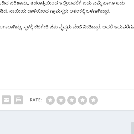
ು ಹಿಡಿದ ಪರಿಣಾಮ,, ತಡರಾತ್ರಿಯಿಂದ ಇಲ್ಲಿಯವರೆಗೆ ಐದು ಎಮ್ಮೆ ಹಾಗೂ ಐದು
ದೆ. ನಾಯಿಯ ದಾಳಿಯಿಂದ ಗ್ರಾಮಸ್ಥರು ಆತಂಕಕ್ಕೆ ಒಳಗಾಗಿದ್ದಾರೆ.
ಕಂಗಾಲಾಗಿದ್ದು, ಸ್ಥಳಕ್ಕೆ ಕಟಗೇರಿ ಪಶು ವೈದ್ಯರು ಬೇಟಿ ನೀಡಿದ್ದಾರೆ. ಆದರೆ ಇದುವರೆಗ
RATE: