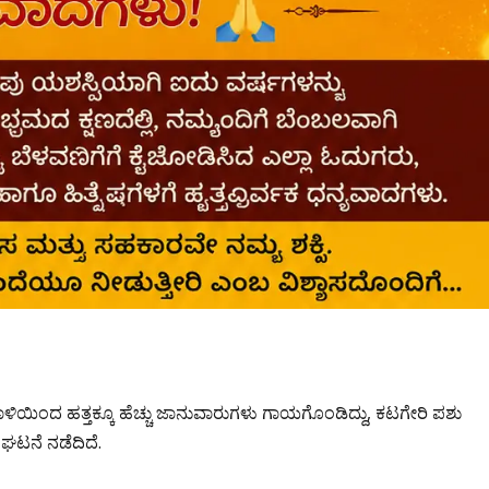
 ದಾಳಿಯಿಂದ ಹತ್ತಕ್ಕೂ ಹೆಚ್ಚು ಜಾನುವಾರುಗಳು ಗಾಯಗೊಂಡಿದ್ದು, ಕಟಗೇರಿ ಪಶು
ವ ಘಟನೆ ನಡೆದಿದೆ.