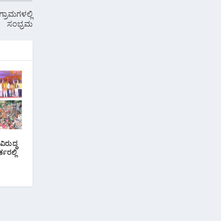
್ರಾಮಗಳಲ್ಲಿ
ಸಂಭ್ರಮ
ಿರುದ್ಧ
ತರಲ್ಲಿ