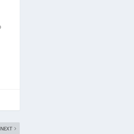
ೂ
NEXT