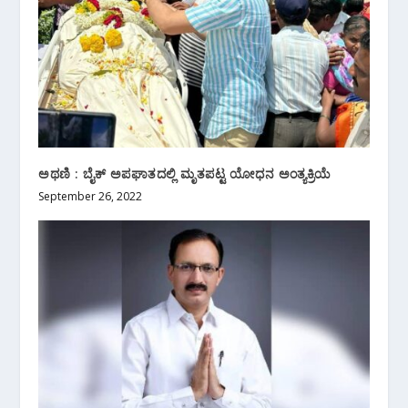
ಅಥಣಿ : ಬೈಕ್ ಅಪಘಾತದಲ್ಲಿ ಮೃತಪಟ್ಟ ಯೋಧನ ಅಂತ್ಯಕ್ರಿಯೆ
September 26, 2022