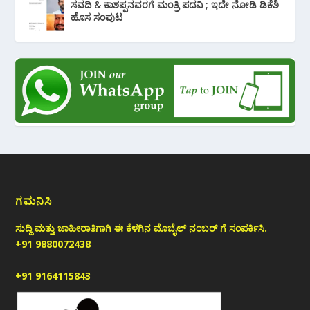
ಸವದಿ & ಕಾಶಪ್ಪನವರಗೆ ಮಂತ್ರಿ ಪದವಿ ; ಇದೇ ನೋಡಿ‌ ಡಿಕೆಶಿ
ಹೊಸ ಸಂಪುಟ
ಗಮನಿಸಿ
ಸುದ್ದಿ ಮತ್ತು ಜಾಹೀರಾತಿಗಾಗಿ ಈ ಕೆಳಗಿನ ಮೊಬೈಲ್ ನಂಬರ್ ಗೆ ಸಂಪರ್ಕಿಸಿ.
+91 9880072438
+91 9164115843