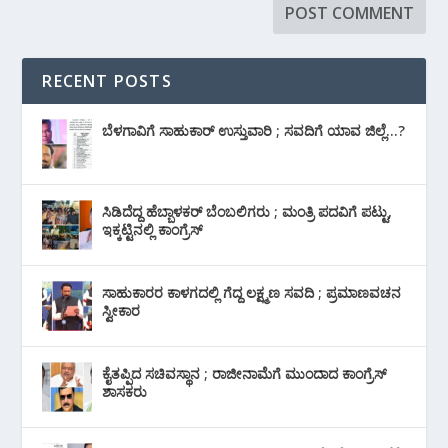
RECENT POSTS
ಬೆಳಗಾವಿಗೆ ಸಾಹುಕಾರ್ ಉಸ್ತುವಾರಿ ; ಸವದಿಗೆ ಯಾವ ಜಿಲ್ಲೆ…?
ಸಿಡಿದೆದ್ದ ಹೆಬ್ಬಾಳಕರ್ ಬೆಂಬಲಿಗರು ; ಮಂತ್ರಿ ಪದವಿಗೆ ‌ಪಟ್ಟು,
ಇಕ್ಕಟ್ಟಿನಲ್ಲಿ ಕಾಂಗ್ರೆಸ್
ಸಾಹುಕಾರರ ಕಾಳಗದಲ್ಲಿ ಗೆದ್ದ ಲಕ್ಷ್ಮಣ ಸವದಿ ; ಪ್ರಮಾಣವಚನ
ಸ್ವೀಕಾರ
ಕೈತಪ್ಪಿದ ಸಚಿವಸ್ಥಾನ ; ರಾಜೀನಾಮೆಗೆ ಮುಂದಾದ ಕಾಂಗ್ರೆಸ್
‌ಶಾಸಕರು