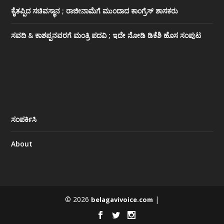
ಕೈತಪ್ಪಿದ ಸಚಿವಸ್ಥಾನ ; ರಾಜೀನಾಮೆಗೆ ಮುಂದಾದ ಕಾಂಗ್ರೆಸ್ ‌ಶಾಸಕರು
ಸವದಿ & ಕಾಶಪ್ಪನವರಗೆ ಮಂತ್ರಿ ಪದವಿ ; ಇದೇ ನೋಡಿ‌ ಡಿಕೆಶಿ ಹೊಸ ಸಂಪುಟ
ಸಂಪರ್ಕಿಸಿ
About
© 2026
|
belagavivoice.com