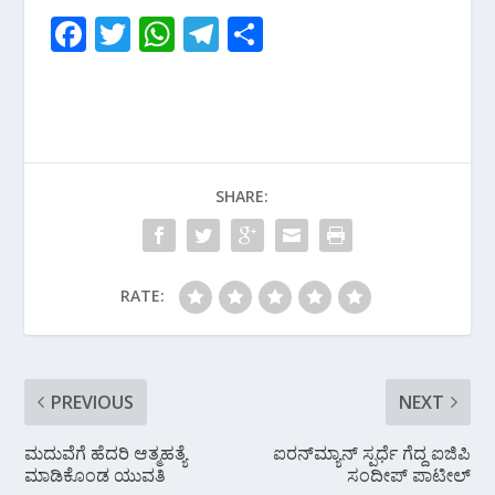
F
T
W
T
S
ac
w
h
el
h
e
itt
at
e
ar
b
er
s
gr
e
o
A
a
SHARE:
o
p
m
k
p
RATE:
PREVIOUS
NEXT
ಮದುವೆಗೆ ಹೆದರಿ ಆತ್ಮಹತ್ಯೆ
ಐರನ್‌ಮ್ಯಾನ್ ಸ್ಪರ್ಧೆ ಗೆದ್ದ ಐಜಿಪಿ
ಮಾಡಿಕೊಂಡ ಯುವತಿ
ಸಂದೀಪ್ ಪಾಟೀಲ್