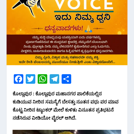
F
T
W
T
S
ac
w
h
el
h
ಕೊಲ್ಲಾಪುರ : ಕೊಲ್ಲಾಪುರ ಮಹಾನಗರ ಪಾಲಿಕೆಯಲ್ಲಿನ
e
itt
at
e
ar
ಕುಡಿಯುವ ನೀರಿನ‌ ಸಮಸ್ಯೆಗೆ ಬೇಸತ್ತು ನೂತನ ವಧು ವರ ಮಾವ
b
er
s
gr
e
ಕೊಟ್ಟ ನೀರಿನ ಟ್ಯಾಂಕರ್ ಮೇಲೆ ಕುಳಿತು ವಿನೂತನ ಪ್ರತಿಭಟನೆ
o
A
a
ನಡೆಸಿರುವ ವೀಡಿಯೋ ವೈರಲ್ ಆಗಿದೆ.
o
p
m