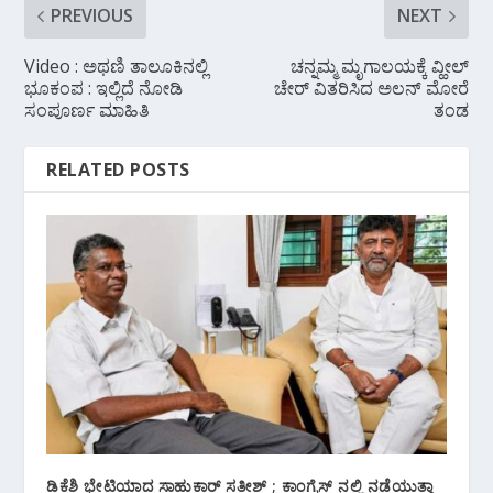
PREVIOUS
NEXT
Video : ಅಥಣಿ ತಾಲೂಕಿನಲ್ಲಿ
ಚನ್ನಮ್ಮ ಮೃಗಾಲಯಕ್ಕೆ ವ್ಹೀಲ್
ಭೂಕಂಪ : ಇಲ್ಲಿದೆ ನೋಡಿ
ಚೇರ್ ವಿತರಿಸಿದ ಅಲನ್ ಮೋರೆ
ಸಂಪೂರ್ಣ ಮಾಹಿತಿ
ತಂಡ
RELATED POSTS
ಡಿಕೆಶಿ ಭೇಟಿಯಾದ ಸಾಹುಕಾರ್ ಸತೀಶ್ ; ಕಾಂಗ್ರೆಸ್ ನಲ್ಲಿ ನಡೆಯುತ್ತಾ