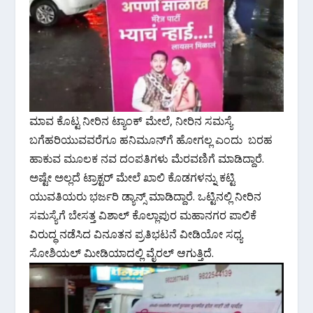
ಮಾವ ಕೊಟ್ಟ ನೀರಿನ ಟ್ಯಾಂಕ್ ಮೇಲೆ, ನೀರಿನ ಸಮಸ್ಯೆ
ಬಗೆಹರಿಯುವವರೆಗೂ ಹನಿಮೂನ್‌ಗೆ ಹೋಗಲ್ಲ ಎಂದು ಬರಹ
ಹಾಕುವ ಮೂಲಕ ನವ ದಂಪತಿಗಳು ಮೆರವಣಿಗೆ ಮಾಡಿದ್ದಾರೆ.
ಅಷ್ಟೇ ಅಲ್ಲದೆ ಟ್ರಾಕ್ಟರ್ ಮೇಲೆ ಖಾಲಿ ಕೊಡಗಳನ್ನು ಕಟ್ಟಿ
ಯುವತಿಯರು ಭರ್ಜರಿ ಡ್ಯಾನ್ಸ್ ಮಾಡಿದ್ದಾರೆ. ಒಟ್ಟಿನಲ್ಲಿ ನೀರಿನ
ಸಮಸ್ಯೆಗೆ ಬೇಸತ್ತ ವಿಶಾಲ್ ಕೊಲ್ಲಾಪುರ ಮಹಾನಗರ ಪಾಲಿಕೆ
ವಿರುದ್ಧ ನಡೆಸಿದ ವಿನೂತನ ಪ್ರತಿಭಟನೆ ವೀಡಿಯೋ ಸಧ್ಯ
ಸೋಶಿಯಲ್ ಮೀಡಿಯಾದಲ್ಲಿ ವೈರಲ್ ಆಗುತ್ತಿದೆ.