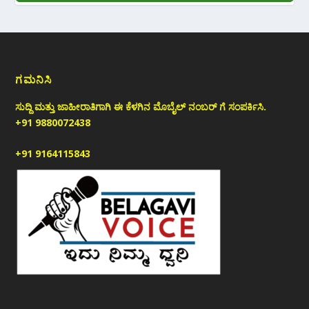
ಗಮನಿಸಿ
ಸುದ್ದಿ ಮತ್ತು ಜಾಹೀರಾತಿಗಾಗಿ ಈ ಕೆಳಗಿನ ಮೊಬೈಲ್ ನಂಬರ್ ಗೆ ಸಂಪರ್ಕಿಸಿ.
+91 9880072438
+91 9164115843