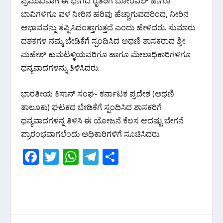
ಪ್ರಮುಖವಾಗಿ ಈ ಭಾಗದ ರೈತರಿಗೆ ಬೋರವೆಲ್ ಹಾಗೂ
ಬಾವಿಗಳಿಗೂ ವಳ ನೀರಿನ ಹರಿವು ಹೆಚ್ಚಾಗುವದರಿಂದ, ನೀರಿನ
ಅಭಾವವನ್ನು ತಪ್ಪಿಸಿದಂತ್ತಾಗುತ್ತದೆ ಎಂದು ಹೇಳಿದರು. ಸುಮಾರು
ದಶಕಗಳ ನಮ್ಮ ಬೇಡಿಕೆಗೆ ಸ್ಪಂದಿಸಿದ ಅಥಣಿ ಶಾಸಕರಾದ ಶ್ರೀ
ಮಹೇಶ್ ಕುಮಟಳ್ಳಿಯವರಿಗೂ ಹಾಗೂ ಮೇಲಾಧಿಕಾರಿಗಳಿಗೂ
ಧನ್ಯವಾದಗಳನ್ನು ತಿಳಿಸಿದರು.
ಭಾರತೀಯ ಕಿಸಾನ್ ಸಂಘ- ಕರ್ನಾಟಕ ಪ್ರದೇಶ (ಅಥಣಿ
ತಾಲೂಕು) ಘಟಕದ ಬೇಡಿಕೆಗೆ ಸ್ಪಂದಿಸಿದ ಶಾಸಕರಿಗೆ
ಧನ್ಯವಾದಗಳನ್ನ ತಿಳಿಸಿ ಈ ಯೋಜನೆ ಕೆಲಸ ಆದಷ್ಟು ಬೇಗನೆ
ಪ್ರಾರಂಭವಾಗಲೆಂದು ಅಧಿಕಾರಿಗಳಿಗೆ ಸೂಚಿಸಿದರು.
F
T
W
T
S
ac
w
h
el
h
e
itt
at
e
ar
b
er
s
gr
e
o
A
a