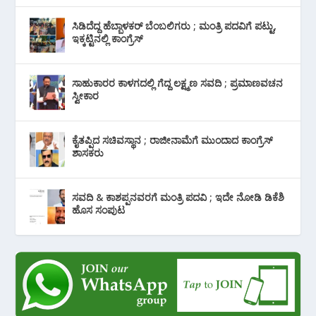
ಸಿಡಿದೆದ್ದ ಹೆಬ್ಬಾಳಕರ್ ಬೆಂಬಲಿಗರು ; ಮಂತ್ರಿ ಪದವಿಗೆ ‌ಪಟ್ಟು,
ಇಕ್ಕಟ್ಟಿನಲ್ಲಿ ಕಾಂಗ್ರೆಸ್
ಸಾಹುಕಾರರ ಕಾಳಗದಲ್ಲಿ ಗೆದ್ದ ಲಕ್ಷ್ಮಣ ಸವದಿ ; ಪ್ರಮಾಣವಚನ
ಸ್ವೀಕಾರ
ಕೈತಪ್ಪಿದ ಸಚಿವಸ್ಥಾನ ; ರಾಜೀನಾಮೆಗೆ ಮುಂದಾದ ಕಾಂಗ್ರೆಸ್
‌ಶಾಸಕರು
ಸವದಿ & ಕಾಶಪ್ಪನವರಗೆ ಮಂತ್ರಿ ಪದವಿ ; ಇದೇ ನೋಡಿ‌ ಡಿಕೆಶಿ
ಹೊಸ ಸಂಪುಟ