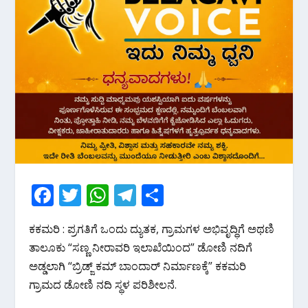
F
T
W
T
S
ac
w
h
el
h
ಕಕಮರಿ : ಪ್ರಗತಿಗೆ ಒಂದು ದ್ಯುತಕ, ಗ್ರಾಮಗಳ ಅಭಿವೃದ್ಧಿಗೆ ಅಥಣಿ
e
itt
at
e
ar
ತಾಲೂಕು “ಸಣ್ಣ ನೀರಾವರಿ ಇಲಾಖೆಯಿಂದ” ಡೋಣಿ ನದಿಗೆ
b
er
s
gr
e
ಅಡ್ಡಲಾಗಿ “ಬ್ರಿಡ್ಜ್ ಕಮ್ ಬಾಂದಾರ್ ನಿರ್ಮಾಣಕ್ಕೆ” ಕಕಮರಿ
o
A
a
ಗ್ರಾಮದ ಡೋಣಿ ನದಿ ಸ್ಥಳ ಪರಿಶೀಲನೆ.
o
p
m