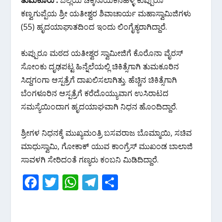
ತುಮಕೂರು :
ಜಿಲ್ಲೆಯ ಚಿಕ್ಕನಾಯಕನಹಳ್ಳಿ ಕುಪ್ಪುರೂ
e
itt
at
e
ar
ಕಣ್ವಗುಪ್ಪೆಯ ಶ್ರೀ ಯತೀಶ್ವರ ಶಿವಾಚಾರ್ಯ ಮಹಾಸ್ವಾಮಿಜಿಗಳು
b
er
s
gr
e
(55) ಹೃದಯಾಘಾತದಿಂದ ಇಂದು ಲಿಂಗೈಕ್ಯರಾಗಿದ್ದಾರೆ.
o
A
a
o
p
m
ಕುಪ್ಪುರೂ ಮಠದ ಯತೀಶ್ವರ ಸ್ವಾಮೀಜಿಗೆ ಕೊರೊನಾ ವೈರಸ್
k
p
ಸೋಂಕು ದೃಢಪಟ್ಟ ಹಿನ್ನೆಲೆಯಲ್ಲಿ ಚಿಕಿತ್ಸೆಗಾಗಿ ತುಮಕೂರಿನ
ಸಿದ್ದಗಂಗಾ ಆಸ್ಪತ್ರೆಗೆ ದಾಖಲಿಸಲಾಗಿತ್ತು. ಹೆಚ್ಚಿನ ಚಿಕಿತ್ಸೆಗಾಗಿ
ಬೆಂಗಳೂರಿನ ಆಸ್ಪತ್ರೆಗೆ ಕರೆದೊಯ್ಯುವಾಗ ಉಸಿರಾಟದ
ಸಮಸ್ಯೆಯಿಂದಾಗ ಹೃದಯಾಘವಾಗಿ ನಿಧನ ಹೊಂದಿದ್ದಾರೆ.
ಶ್ರೀಗಳ‌‌ ನಿಧನಕ್ಕೆ ಮುಖ್ಯಮಂತ್ರಿ ಬಸವರಾಜ ಬೊಮ್ಮಾಯಿ, ಸಚಿವ
ಮಾಧುಸ್ವಾಮಿ, ಗೋಕಾಕ್ ಯುವ ಕಾಂಗ್ರೆಸ್ ಮುಖಂಡ ಬಾಲಾಜಿ
ಸಾವಳಗಿ ಸೇರಿದಂತೆ ಗಣ್ಯರು ಕಂಬನಿ ಮಿಡಿದಿದ್ದಾರೆ.
F
T
W
T
S
ac
w
h
el
h
e
itt
at
e
ar