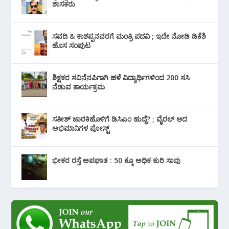
‌ಶಾಸಕರು
ಸವದಿ & ಕಾಶಪ್ಪನವರಗೆ ಮಂತ್ರಿ ಪದವಿ ; ಇದೇ ನೋಡಿ‌ ಡಿಕೆಶಿ
ಹೊಸ ಸಂಪುಟ
ಶಿಕ್ಷಕರ ಸವಿನೆನಪಿಗಾಗಿ ಹಳೆ ವಿದ್ಯಾರ್ಥಿಗಳಿಂದ 200 ಸಸಿ
ನೆಡುವ ಕಾರ್ಯಕ್ರಮ
ಸತೀಶ್ ಜಾರಕಿಹೊಳಿಗೆ ಡಿಸಿಎಂ ಹುದ್ದೆ? ; ವೈರಲ್ ಆದ
ಅಭಿಮಾನಿಗಳ ಪೋಸ್ಟ್
ಭೀಕರ ರಸ್ತೆ ಅಪಘಾತ : 50 ಕ್ಕೂ ಅಧಿಕ ಕುರಿ ಸಾವು