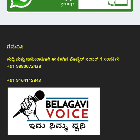
ಗಮನಿಸಿ
ಸುದ್ದಿ ಮತ್ತು ಜಾಹೀರಾತಿಗಾಗಿ ಈ ಕೆಳಗಿನ ಮೊಬೈಲ್ ನಂಬರ್ ಗೆ ಸಂಪರ್ಕಿಸಿ.
+91 9880072438
+91 9164115843