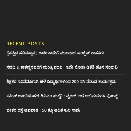
RECENT POSTS
ಕೈತಪ್ಪಿದ ಸಚಿವಸ್ಥಾನ ; ರಾಜೀನಾಮೆಗೆ ಮುಂದಾದ ಕಾಂಗ್ರೆಸ್ ‌ಶಾಸಕರು
ಸವದಿ & ಕಾಶಪ್ಪನವರಗೆ ಮಂತ್ರಿ ಪದವಿ ; ಇದೇ ನೋಡಿ‌ ಡಿಕೆಶಿ ಹೊಸ ಸಂಪುಟ
ಶಿಕ್ಷಕರ ಸವಿನೆನಪಿಗಾಗಿ ಹಳೆ ವಿದ್ಯಾರ್ಥಿಗಳಿಂದ 200 ಸಸಿ ನೆಡುವ ಕಾರ್ಯಕ್ರಮ
ಸತೀಶ್ ಜಾರಕಿಹೊಳಿಗೆ ಡಿಸಿಎಂ ಹುದ್ದೆ? ; ವೈರಲ್ ಆದ ಅಭಿಮಾನಿಗಳ ಪೋಸ್ಟ್
ಭೀಕರ ರಸ್ತೆ ಅಪಘಾತ : 50 ಕ್ಕೂ ಅಧಿಕ ಕುರಿ ಸಾವು