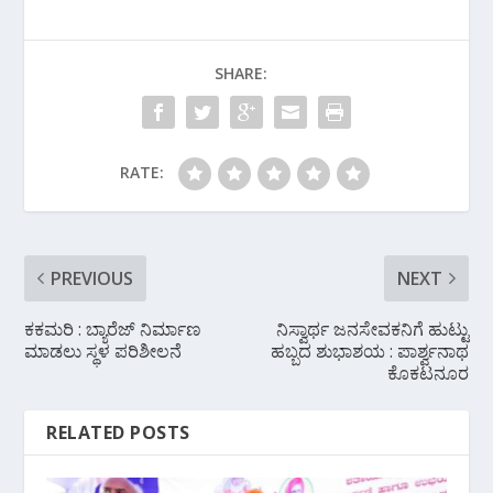
b
er
s
gr
e
o
A
a
SHARE:
o
p
m
k
p
RATE:
PREVIOUS
NEXT
ಕಕಮರಿ : ಬ್ಯಾರೆಜ್ ನಿರ್ಮಾಣ
ನಿಸ್ವಾರ್ಥ ಜನಸೇವಕನಿಗೆ ಹುಟ್ಟು
ಮಾಡಲು ಸ್ಥಳ ಪರಿಶೀಲನೆ
ಹಬ್ಬದ ಶುಭಾಶಯ : ಪಾರ್ಶ್ವನಾಥ
ಕೊಕಟನೂರ
RELATED POSTS