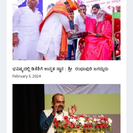
ಭವಿಷ್ಯದಲ್ಲಿ ಡಿಕೆಶಿಗೆ ಉನ್ನತ ಸ್ಥಾನ : ಶ್ರೀ ರಂಭಾಪುರಿ ಜಗದ್ಗುರು
February 3, 2024