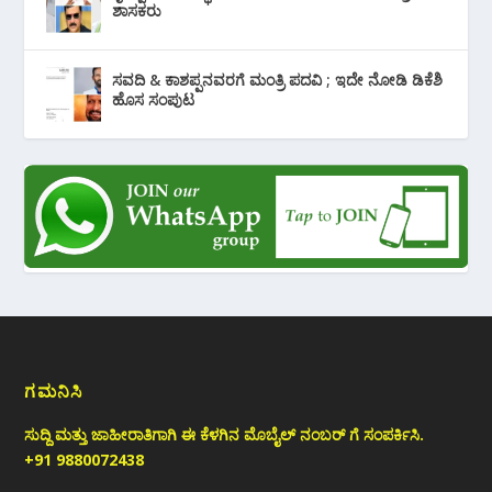
‌ಶಾಸಕರು
ಸವದಿ & ಕಾಶಪ್ಪನವರಗೆ ಮಂತ್ರಿ ಪದವಿ ; ಇದೇ ನೋಡಿ‌ ಡಿಕೆಶಿ
ಹೊಸ ಸಂಪುಟ
ಗಮನಿಸಿ
ಸುದ್ದಿ ಮತ್ತು ಜಾಹೀರಾತಿಗಾಗಿ ಈ ಕೆಳಗಿನ ಮೊಬೈಲ್ ನಂಬರ್ ಗೆ ಸಂಪರ್ಕಿಸಿ.
+91 9880072438