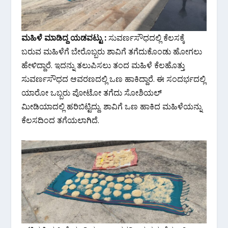
ಮಹಿಳೆ ಮಾಡಿದ್ದ ಯಡವಟ್ಟು :
ಸುವರ್ಣಸೌಧದಲ್ಲಿ ಕೆಲಸಕ್ಕೆ
ಬರುವ ಮಹಿಳೆಗೆ ಬೇರೊಬ್ಬರು ಶಾವಿಗೆ ತಗೆದುಕೊಂಡು ಹೋಗಲು
ಹೇಳಿದ್ದಾರೆ. ಇದನ್ನು ತಲುಪಿಸಲು ತಂದ ಮಹಿಳೆ ಕೆಲಹೊತ್ತು
ಸುವರ್ಣಸೌಧದ ಆವರಣದಲ್ಲಿ ಒಣ ಹಾಕಿದ್ದಾರೆ. ಈ ಸಂದರ್ಭದಲ್ಲಿ
ಯಾರೋ ಒಬ್ಬರು ಪೋಟೋ ತಗೆದು ಸೋಶಿಯಲ್
ಮೀಡಿಯಾದಲ್ಲಿ ಹರಿಬಿಟ್ಟಿದ್ದು. ಶಾವಿಗೆ ಒಣ ಹಾಕಿದ ಮಹಿಳೆಯನ್ನು
ಕೆಲಸದಿಂದ ತಗೆಯಲಾಗಿದೆ.