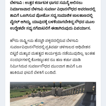
ಬೆಳಗಾವಿ : ಉತ್ತರ ಕರ್ನಾಟಕ ಭಾಗದ ಸಮಸ್ಯೆ ಆಲಿಸಲು
e
itt
at
e
ar
ನಿರ್ಮಾಣವಾದ ಬೆಳಗಾವಿ ಸುವರ್ಣ ವಿಧಾನಸೌಧದ ಆವರಣದಲ್ಲಿ
b
er
s
gr
e
ಶಾವಿಗೆ ಒಣಗಿಸುವ ಪೋಟೋ ಸಧ್ಯ ಸಾಮಾಜಿಕ ಜಾಲತಾಣದಲ್ಲಿ
o
A
a
ವೈರಲ್ ಆಗಿದ್ದು, ಯಾವುದಕ್ಕೆ ಬಳಕೆಯಾಗಬೇಕಿದ್ದ ಸೌಧದ ಮೂಲ
o
p
m
ಉದ್ದೇಶವೇ ಸಧ್ಯ ನಗೆಪಾಟಲಿಗೆ ಈಡಾಗಿರುವುದು ವಿಪರ್ಯಾಸ.
k
p
ಹೌದು ರಾಷ್ಟ್ರೀಯ ಹೆದ್ದಾರಿ ಪಕ್ಕದದಲ್ಲಿರುವ ಬೆಳಗಾವಿ
ಸುವರ್ಣವಿಧಾನಸೌದದಲ್ಲಿ ಪ್ರತಿವರ್ಷ ಚಳಿಗಾಲದ ಅಧಿವೇಶನ
ಬಿಟ್ಟರೆ ಮತ್ಯಾವ ಮಹತ್ವದ ಕಾರ್ಯಕ್ರಮ ನಡೆಯುವುದಿಲ್ಲ. ಇಂತಹ
ಸಂದರ್ಭಗಳಲ್ಲಿ ಕೋಟ್ಯಾಂತರ ರೂ ಹಣ ಕರ್ಚು ಮಾಡಿ
ನಿರ್ಮಿಸಿರುವ ಸುವರ್ಣಸೌಧದ ಮುಂಬಾಗ ಶಾವಿಗೆ ಒಣ
ಹಾಕಿರುವ ಘಟನೆ ಬೆಳಕಿಗೆ ಬಂದಿದೆ.