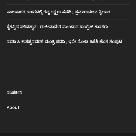
ಸಾಹುಕಾರರ ಕಾಳಗದಲ್ಲಿ ಗೆದ್ದ ಲಕ್ಷ್ಮಣ ಸವದಿ ; ಪ್ರಮಾಣವಚನ ಸ್ವೀಕಾರ
ಕೈತಪ್ಪಿದ ಸಚಿವಸ್ಥಾನ ; ರಾಜೀನಾಮೆಗೆ ಮುಂದಾದ ಕಾಂಗ್ರೆಸ್ ‌ಶಾಸಕರು
ಸವದಿ & ಕಾಶಪ್ಪನವರಗೆ ಮಂತ್ರಿ ಪದವಿ ; ಇದೇ ನೋಡಿ‌ ಡಿಕೆಶಿ ಹೊಸ ಸಂಪುಟ
ಸಂಪರ್ಕಿಸಿ
About