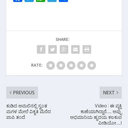
ac
w
h
el
h
e
itt
at
e
ar
b
er
s
gr
e
o
A
a
SHARE:
o
p
m
k
p
RATE:
PREVIOUS
NEXT
ಕುಡಿದ ಅಮಲಿನಲ್ಲಿ ಸ್ವಂತ
Video : ಈ ವ್ಯಕ್ತಿ
ಮಗಳ ಮೇಲೆ ವಿಕೃತಿ ಮೆರೆದ
ಕಾಣೆಯಾಗಿದ್ದಾರೆ….. ಅಪ್ಪು
ಪಾಪಿ ತಂದೆ
ಅಭಿಮಾನಿಯ ಹೃದಯ ಕಲಕುವ
ವೀಡಿಯೋ…..!