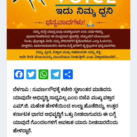
F
T
W
T
S
ac
w
h
el
h
ಬೆಳಗಾವಿ : ಸುವರ್ಣಸೌಧಕ್ಕೆ ಕಚೇರಿ ಸ್ಥಳಾಂತರ ಮಾಡಿದರು
e
itt
at
e
ar
ಯಾವುದೇ ಅಭಿವೃದ್ಧಿ ಸಾಧ್ಯವಿಲ್ಲ ಎಂಬ ಬಿಜೆಪಿ ಮುಖ್ಯ ವಕ್ತಾರ
b
er
s
gr
e
ಎಮ್.ಜಿ. ಮಹೇಶ ಹೇಳಿಕೆಯಿಂದ ಉಲ್ಟಾ ಹೊಡೆದಿದ್ದು, ಉತ್ತರ
o
A
a
ಕರ್ನಾಟಕ ಭಾಗದ ಅಭಿವೃದ್ಧಿಗೆ ಒತ್ತು ನೀಡಲಾಗುವದು ಈ ಬಗ್ಗೆ
o
p
m
ಯಾವುದೆ ಗೊಂದಲಗಳಿಗೆ ಅವಕಾಶ ಯಾರು ನೀಡಬಾರದೆಂದು
k
p
ಹೇಳಿದ್ದಾರೆ.‌