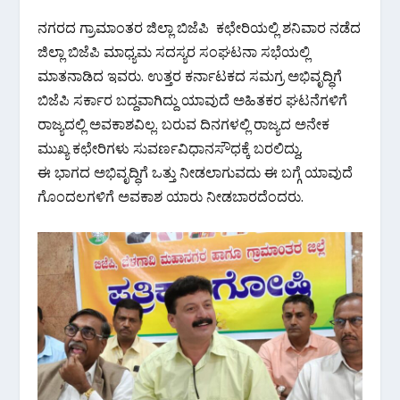
ನಗರದ ಗ್ರಾಮಾಂತರ ಜಿಲ್ಲಾ ಬಿಜೆಪಿ ಕಛೇರಿಯಲ್ಲಿ ಶನಿವಾರ ನಡೆದ
ಜಿಲ್ಲಾ ಬಿಜೆಪಿ ಮಾಧ್ಯಮ ಸದಸ್ಯರ ಸಂಘಟನಾ ಸಭೆಯಲ್ಲಿ
ಮಾತನಾಡಿದ ಇವರು. ಉತ್ತರ ಕರ್ನಾಟಕದ ಸಮಗ್ರ ಅಭಿವೃದ್ಧಿಗೆ
ಬಿಜೆಪಿ ಸರ್ಕಾರ ಬದ್ದವಾಗಿದ್ದು ಯಾವುದೆ ಅಹಿತಕರ ಘಟನೆಗಳಿಗೆ
ರಾಜ್ಯದಲ್ಲಿ ಅವಕಾಶವಿಲ್ಲ. ಬರುವ ದಿನಗಳಲ್ಲಿ ರಾಜ್ಯದ ಅನೇಕ
ಮುಖ್ಯ ಕಛೇರಿಗಳು ಸುವರ್ಣವಿಧಾನಸೌಧಕ್ಕೆ ಬರಲಿದ್ದು,
ಈ ಭಾಗದ ಅಭಿವೃದ್ಧಿಗೆ ಒತ್ತು ನೀಡಲಾಗುವದು ಈ ಬಗ್ಗೆ ಯಾವುದೆ
ಗೊಂದಲಗಳಿಗೆ ಅವಕಾಶ ಯಾರು ನೀಡಬಾರದೆಂದರು.