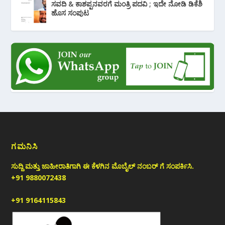
ಸವದಿ & ಕಾಶಪ್ಪನವರಗೆ ಮಂತ್ರಿ ಪದವಿ ; ಇದೇ ನೋಡಿ‌ ಡಿಕೆಶಿ
ಹೊಸ ಸಂಪುಟ
ಗಮನಿಸಿ
ಸುದ್ದಿ ಮತ್ತು ಜಾಹೀರಾತಿಗಾಗಿ ಈ ಕೆಳಗಿನ ಮೊಬೈಲ್ ನಂಬರ್ ಗೆ ಸಂಪರ್ಕಿಸಿ.
+91 9880072438
+91 9164115843