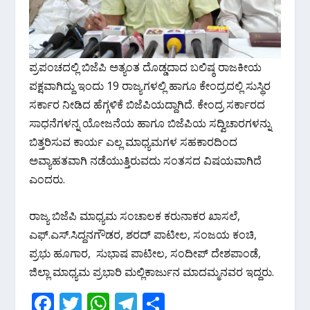
ಪ್ರಪಂಚದಲ್ಲಿ ಬಿಜೆಪಿ ಅತ್ಯಂತ ದೊಡ್ಡದಾದ ಬಲಿಷ್ಠ ರಾಜಕೀಯ
ಪಕ್ಷವಾಗಿದ್ದು ಇಂದು 19 ರಾಜ್ಯಗಳಲ್ಲಿ ಹಾಗೂ ಕೇಂದ್ರದಲ್ಲಿ ಸುಸ್ಥಿರ
ಸರ್ಕಾರ ನೀಡಿದ ಹೆಗ್ಗಳಿಕೆ ಬಿಜೆಪಿಯದ್ದಾಗಿದೆ. ಕೇಂದ್ರ ಸರ್ಕಾರದ
ಸಾಧನೆಗಳನ್ನ ಯೋಜನೆಯ ಹಾಗೂ ಬಿಜೆಪಿಯ ಸದ್ವಿಚಾರಗಳನ್ನು
ಬಿತ್ತರಿಸುವ ಕಾರ್ಯ ಎಲ್ಲ ಮಾಧ್ಯಮಗಳ ಸಹಕಾರದಿಂದ
ಅವ್ಯಾಹತವಾಗಿ ನಡೆಯುತ್ತಿರುವದು ಸಂತಸದ ವಿಷಯವಾಗಿದೆ
ಎಂದರು.
ರಾಜ್ಯ ಬಿಜೆಪಿ ಮಾಧ್ಯಮ ಸಂಚಾಲಕ ಕರುನಾಕರ ಖಾಸಲೆ,
ಎಫ್.ಎಸ್.ಸಿದ್ದನಗೌಡರ, ಶರದ್ ಪಾಟೀಲ, ಸಂಜಯ ಕಂಚಿ,
ಪ್ರಭು ಹೂಗಾರ, ಸುಭಾಷ ಪಾಟೀಲ, ಸಂದೀಪ್ ದೇಶಪಾಂಡೆ,
ಜಿಲ್ಲಾ ಮಾಧ್ಯಮ ಪ್ರಭಾರಿ ಮಲ್ಲಿಕಾರ್ಜುನ ಮಾದಮ್ಮನವರ ಇದ್ದರು.
F
T
W
T
S