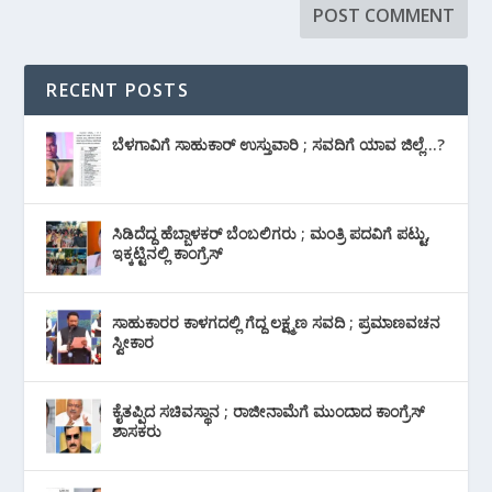
RECENT POSTS
ಬೆಳಗಾವಿಗೆ ಸಾಹುಕಾರ್ ಉಸ್ತುವಾರಿ ; ಸವದಿಗೆ ಯಾವ ಜಿಲ್ಲೆ…?
ಸಿಡಿದೆದ್ದ ಹೆಬ್ಬಾಳಕರ್ ಬೆಂಬಲಿಗರು ; ಮಂತ್ರಿ ಪದವಿಗೆ ‌ಪಟ್ಟು,
ಇಕ್ಕಟ್ಟಿನಲ್ಲಿ ಕಾಂಗ್ರೆಸ್
ಸಾಹುಕಾರರ ಕಾಳಗದಲ್ಲಿ ಗೆದ್ದ ಲಕ್ಷ್ಮಣ ಸವದಿ ; ಪ್ರಮಾಣವಚನ
ಸ್ವೀಕಾರ
ಕೈತಪ್ಪಿದ ಸಚಿವಸ್ಥಾನ ; ರಾಜೀನಾಮೆಗೆ ಮುಂದಾದ ಕಾಂಗ್ರೆಸ್
‌ಶಾಸಕರು