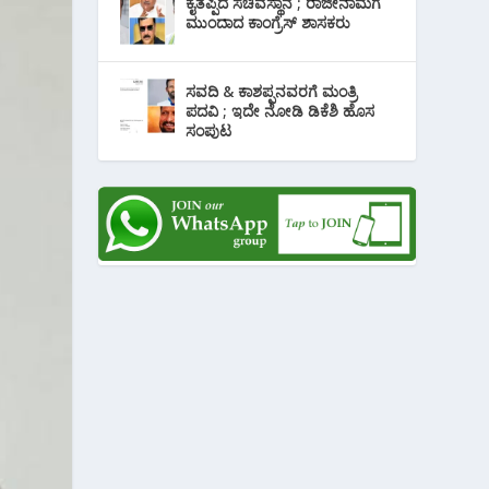
ಕೈತಪ್ಪಿದ ಸಚಿವಸ್ಥಾನ ; ರಾಜೀನಾಮೆಗೆ
ಮುಂದಾದ ಕಾಂಗ್ರೆಸ್ ‌ಶಾಸಕರು
ಸವದಿ & ಕಾಶಪ್ಪನವರಗೆ ಮಂತ್ರಿ
ಪದವಿ ; ಇದೇ ನೋಡಿ‌ ಡಿಕೆಶಿ ಹೊಸ
ಸಂಪುಟ