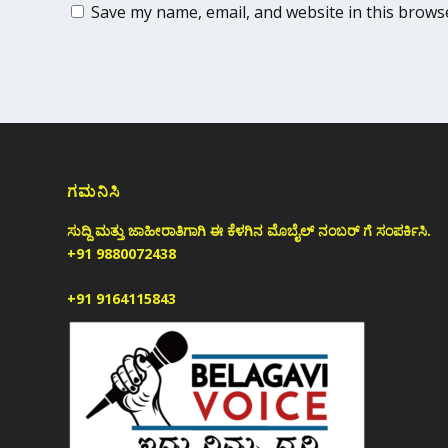
Save my name, email, and website in this brows
ಗಮನಿಸಿ
ಸುದ್ದಿ ಮತ್ತು ಜಾಹೀರಾತಿಗಾಗಿ ಈ ಕೆಳಗಿನ ಮೊಬೈಲ್ ನಂಬರ್ ಗೆ ಸಂಪರ್ಕಿಸಿ.
+91 9880072438
+91 9164115843