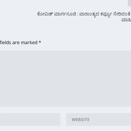
ಕೋವಿಡ್ ಮಾರ್ಗಸೂಚಿ : ವಾರಾಂತ್ಯದ ಕರ್ಫ್ಯೂ ಸೇರಿದಂ
ಮಾಹಿ
fields are marked
*