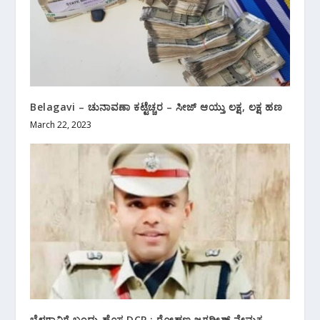
Belagavi – ಚುನಾವಣಾ ಕಟ್ಟೆಚ್ಚರ – ಸೀಜ್ ಆಯ್ತು ಲಕ್ಷ, ಲಕ್ಷ ಹಣ
March 22, 2023
ಬೆಳಗಾವಿಗೆ ಬಂದ್ರು ಹೊಸ DCP ; ರೋಹಣ ಜಗದೀಶ್ ನೇಮಕ