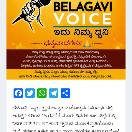
F
T
W
T
S
ac
w
h
el
h
ಬೆಳಗಾವಿ : ಸ್ವಾತಂತ್ರ್ಯದ ಅಮೃತ ಮಹೋತ್ಸವದ ಸಂದರ್ಭದಲ್ಲಿ
e
itt
at
e
ar
ಆಗಸ್ಟ್ 13 ರಿಂದ 15 ರವರೆಗೆ ಮೂರು ದಿನಗಳ ಕಾಲ ಜಿಲ್ಲೆಯಲ್ಲಿ
b
er
s
gr
e
“ಹರ್ ಘರ್ ತಿರಂಗಾ” ಕಾರ್ಯಕ್ರಮದ ಮೂಲಕ ಪ್ರತಿಯೊಂದು
o
A
a
ಮನೆ, ಸರಕಾರಿ ಕಚೇರಿ ಹಾಗೂ ಸಂಘ-ಸಂಸ್ಥೆಗಳ ಕಟ್ಟಡಗಳ ಮೇಲೆ