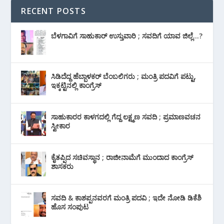
RECENT POSTS
ಬೆಳಗಾವಿಗೆ ಸಾಹುಕಾರ್ ಉಸ್ತುವಾರಿ ; ಸವದಿಗೆ ಯಾವ ಜಿಲ್ಲೆ…?
ಸಿಡಿದೆದ್ದ ಹೆಬ್ಬಾಳಕರ್ ಬೆಂಬಲಿಗರು ; ಮಂತ್ರಿ ಪದವಿಗೆ ‌ಪಟ್ಟು,
ಇಕ್ಕಟ್ಟಿನಲ್ಲಿ ಕಾಂಗ್ರೆಸ್
ಸಾಹುಕಾರರ ಕಾಳಗದಲ್ಲಿ ಗೆದ್ದ ಲಕ್ಷ್ಮಣ ಸವದಿ ; ಪ್ರಮಾಣವಚನ
ಸ್ವೀಕಾರ
ಕೈತಪ್ಪಿದ ಸಚಿವಸ್ಥಾನ ; ರಾಜೀನಾಮೆಗೆ ಮುಂದಾದ ಕಾಂಗ್ರೆಸ್
‌ಶಾಸಕರು
ಸವದಿ & ಕಾಶಪ್ಪನವರಗೆ ಮಂತ್ರಿ ಪದವಿ ; ಇದೇ ನೋಡಿ‌ ಡಿಕೆಶಿ
ಹೊಸ ಸಂಪುಟ