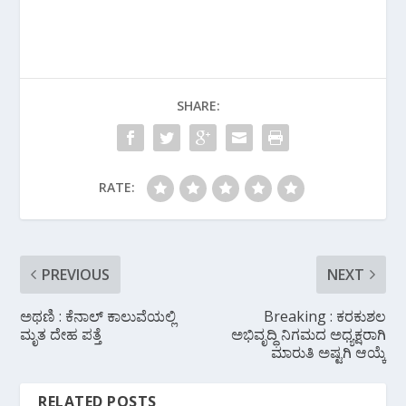
ac
w
h
el
h
e
itt
at
e
ar
b
er
s
gr
e
o
A
a
SHARE:
o
p
m
k
p
RATE:
PREVIOUS
NEXT
ಅಥಣಿ : ಕೆನಾಲ್ ಕಾಲುವೆಯಲ್ಲಿ
Breaking : ಕರಕುಶಲ
ಮೃತ ದೇಹ ಪತ್ತೆ
ಅಭಿವೃದ್ಧಿ ನಿಗಮದ ಅಧ್ಯಕ್ಷರಾಗಿ
ಮಾರುತಿ ಅಷ್ಟಗಿ ಆಯ್ಕೆ
RELATED POSTS