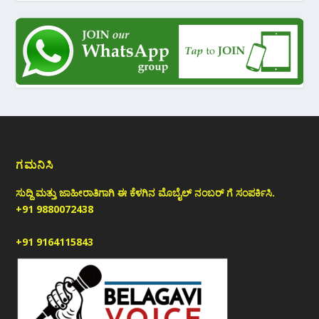
ಗಮನಿಸಿ
ಸುದ್ದಿ ಮತ್ತು ಜಾಹೀರಾತಿಗಾಗಿ ಈ ಕೆಳಗಿನ ಮೊಬೈಲ್ ನಂಬರ್ ಗೆ ಸಂಪರ್ಕಿಸಿ.
+91 9880072438
+91 9164115843