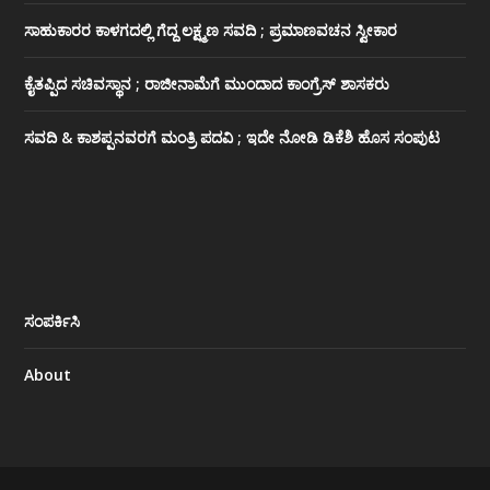
ಸಾಹುಕಾರರ ಕಾಳಗದಲ್ಲಿ ಗೆದ್ದ ಲಕ್ಷ್ಮಣ ಸವದಿ ; ಪ್ರಮಾಣವಚನ ಸ್ವೀಕಾರ
ಕೈತಪ್ಪಿದ ಸಚಿವಸ್ಥಾನ ; ರಾಜೀನಾಮೆಗೆ ಮುಂದಾದ ಕಾಂಗ್ರೆಸ್ ‌ಶಾಸಕರು
ಸವದಿ & ಕಾಶಪ್ಪನವರಗೆ ಮಂತ್ರಿ ಪದವಿ ; ಇದೇ ನೋಡಿ‌ ಡಿಕೆಶಿ ಹೊಸ ಸಂಪುಟ
ಸಂಪರ್ಕಿಸಿ
About