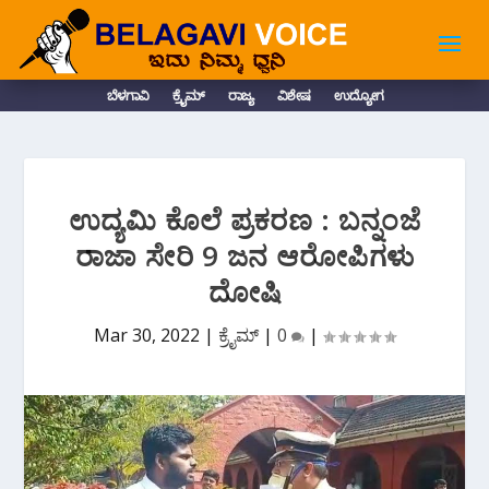
ಬೆಳಗಾವಿ
ಕ್ರೈಮ್
ರಾಜ್ಯ
ವಿಶೇಷ
ಉದ್ಯೋಗ
ಉದ್ಯಮಿ ಕೊಲೆ ಪ್ರಕರಣ : ಬನ್ನಂಜೆ
ರಾಜಾ ಸೇರಿ 9 ಜನ ಆರೋಪಿಗಳು
ದೋಷಿ
Mar 30, 2022
|
ಕ್ರೈಮ್
|
0
|