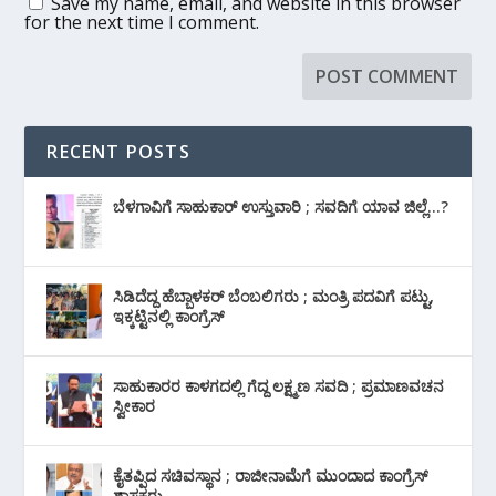
Save my name, email, and website in this browser
for the next time I comment.
RECENT POSTS
ಬೆಳಗಾವಿಗೆ ಸಾಹುಕಾರ್ ಉಸ್ತುವಾರಿ ; ಸವದಿಗೆ ಯಾವ ಜಿಲ್ಲೆ…?
ಸಿಡಿದೆದ್ದ ಹೆಬ್ಬಾಳಕರ್ ಬೆಂಬಲಿಗರು ; ಮಂತ್ರಿ ಪದವಿಗೆ ‌ಪಟ್ಟು,
ಇಕ್ಕಟ್ಟಿನಲ್ಲಿ ಕಾಂಗ್ರೆಸ್
ಸಾಹುಕಾರರ ಕಾಳಗದಲ್ಲಿ ಗೆದ್ದ ಲಕ್ಷ್ಮಣ ಸವದಿ ; ಪ್ರಮಾಣವಚನ
ಸ್ವೀಕಾರ
ಕೈತಪ್ಪಿದ ಸಚಿವಸ್ಥಾನ ; ರಾಜೀನಾಮೆಗೆ ಮುಂದಾದ ಕಾಂಗ್ರೆಸ್
‌ಶಾಸಕರು