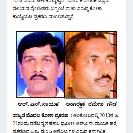
ನಾನೇ ಎಂದು ಹೇಳಿಕೊಳ್ಳುತ್ತಾನೆ. ನಂತರ ಕರ್ನಾಟಕ ಪಶ್ಚಿಮ
ವಲಯದ ಪೊಲೀಸರು ಬನ್ನಂಜೆ ರಾಜಾ ವಿರುದ್ಧ ಕೋಕಾ
ಕಾಯ್ದೆಯಡಿ ಪ್ರಕರಣ ದಾಖಲಿಸುತ್ತಾರೆ.
ರಾಜ್ಯದ ಮೊದಲ ಕೋಕಾ ಪ್ರಕರಣ :
ಅಂಕೋಲದಲ್ಲಿ 2013ರ ಡಿ.
21ರಂದು ನಡೆದಿದ್ದ ಸಹಕಾರಿ ಧುರೀಣ ಆರ್.ಎನ್. ನಾಯಕ ಹತ್ಯೆ
ಪ್ರಕರಣದ ಏಳು ಮಂದಿ ಆರೋಪಿಗಳ ವಿರುದ್ಧ ಕರ್ನಾಟಕ