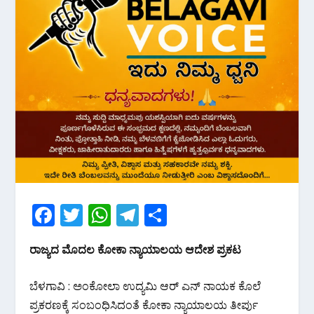
F
T
W
T
S
ac
w
h
el
h
ರಾಜ್ಯದ ಮೊದಲ ಕೋಕಾ ನ್ಯಾಯಾಲಯ ಆದೇಶ ಪ್ರಕಟ
e
itt
at
e
ar
b
er
s
gr
e
ಬೆಳಗಾವಿ : ಅಂಕೋಲಾ ಉದ್ಯಮಿ ಆರ್ ಎನ್ ನಾಯಕ ಕೊಲೆ
o
A
a
ಪ್ರಕರಣಕ್ಕೆ ಸಂಬಂಧಿಸಿದಂತೆ ಕೋಕಾ ನ್ಯಾಯಾಲಯ ತೀರ್ಪು