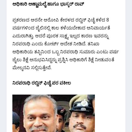
ಅಧಿಕಾರಿ ಅಣ್ಣಾಮಲೈ ಹಾಗೂ ಭಾಸ್ಕರ್ ರಾವ್
ಪ್ರಕರಣದ ಆರನೇ ಆರೋಪಿ ಕೇರಳದ ರಬ್ದಿನ್ ಫಿಚೈ ಕಳೆದ 8
ವರ್ಷಗಳಿಂದ ಜೈಲಿನಲ್ಲಿ ಕಾಲ ಕಳೆಯಬೇಕಾದ ಅನಿವಾರ್ಯತೆ
ಎದುರಾಗಿತ್ತು. ಆದರೆ ಪೂರಕ ಸಾಕ್ಷ್ಯ ಇಲ್ಲದ ಕಾರಣ ಇವರನ್ನು
ನಿರಪರಾಧಿ ಎಂದು ಕೋರ್ಟ್ ಆದೇಶ ನೀಡಿದೆ. ತನಿಖಾ
ಅಧಿಕಾರಿಯ ತಪ್ಪಿನಿಂದ ಒಬ್ಬ ನಿರಪರಾಧಿ ಸುಮಾರು ಎಂಟು ವರ್ಷ
ಜೈಲು ಶಿಕ್ಷೆ ಅನುಭವಿಸಿದ್ದನ್ನು ಪ್ರಶ್ನಿಸಿ ಅಧಿಕಾರಿಗೆ ಶಿಕ್ಷೆ ನೀಡುವಂತೆ
ಮೇಲ್ಮನವಿ ಸಲ್ಲಿಸುತ್ತೇವೆ.
ನಿರಪರಾಧಿ ರಬ್ದಿನ್ ಫಿಚೈ ಪರ ವಕೀಲ