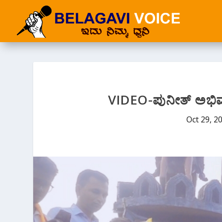
VIDEO-ಪುನೀತ್ ಅಭಿಮ
Oct 29, 2