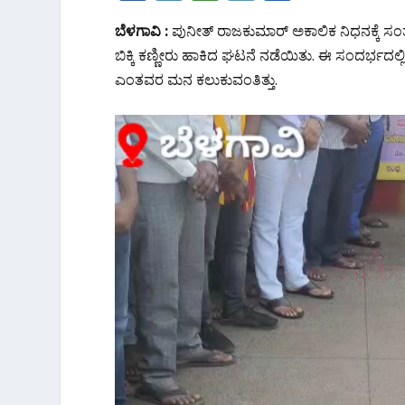
ac
w
h
el
h
ಬೆಳಗಾವಿ :
ಪುನೀತ್ ರಾಜಕುಮಾರ್ ಅಕಾಲಿಕ ನಿಧನಕ್ಕೆ ಸಂತಾ
e
itt
at
e
ar
ಬಿಕ್ಕಿ ಕಣ್ಣೀರು ಹಾಕಿದ ಘಟನೆ ನಡೆಯಿತು. ಈ ಸಂದರ್ಭದಲ
b
er
s
gr
e
ಎಂತವರ ಮನ ಕಲುಕುವಂತಿತ್ತು.
o
A
a
o
p
m
k
p