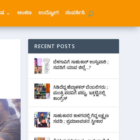
ೇಷ
ಅಂಕಣ
ಉದ್ಯೋಗ
ಸಂಪರ್ಕಿಸಿ
RECENT POSTS
ಬೆಳಗಾವಿಗೆ ಸಾಹುಕಾರ್ ಉಸ್ತುವಾರಿ ;
ಸವದಿಗೆ ಯಾವ ಜಿಲ್ಲೆ…?
ಸಿಡಿದೆದ್ದ ಹೆಬ್ಬಾಳಕರ್ ಬೆಂಬಲಿಗರು ;
ಮಂತ್ರಿ ಪದವಿಗೆ ‌ಪಟ್ಟು, ಇಕ್ಕಟ್ಟಿನಲ್ಲಿ
ಕಾಂಗ್ರೆಸ್
ಸಾಹುಕಾರರ ಕಾಳಗದಲ್ಲಿ ಗೆದ್ದ ಲಕ್ಷ್ಮಣ
ಸವದಿ ; ಪ್ರಮಾಣವಚನ ಸ್ವೀಕಾರ