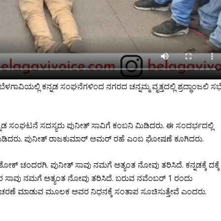
ಳಗಾವಿಯಲ್ಲಿ ಕನ್ನಡ ಸಂಘನೆಗಳಿಂದ ನಗರದ ಚನ್ನಮ್ಮ ವೃತ್ತದಲ್ಲಿ ಶ್ರದ್ಧಾಂಜಲಿ ಸಭ
ು ಕನ್ನಡ ಸಂಘಟನೆ ಸದಸ್ಯರು ಪುನೀತ್ ಸಾವಿಗೆ ಕಂಬನಿ ಮಿಡಿದರು. ಈ ಸಂದರ್ಭದಲ್ಲಿ
ಡಿದರು. ಪುನೀತ್ ರಾಜಕುಮಾರ್ ಅಮರ್ ರಹೆ ಎಂಬ ಘೋಷಣೆ ಕೂಗಿದರು.
 ಚಂದರಗಿ. ಪುನೀತ್ ಸಾವು ನಮಗೆ ಅತ್ಯಂತ ನೋವು ತರಿಸಿದೆ. ಕನ್ನಡಕ್ಕೆ ದಕ್ಕೆ
 ಅವರ ಸಾವು ನಮಗೆ ಅತ್ಯಂತ ನೋವು ತರಿಸಿದೆ. ಬರುವ ನವೆಂಬರ್ 1 ರಂದು
 ಆಚರಣೆ ಮಾಡುವ ಮೂಲಕ ಅವರ ನಿಧನಕ್ಕೆ ಸಂತಾಪ ಸೂಚಿಸುತ್ತೇವೆ ಎಂದರು.