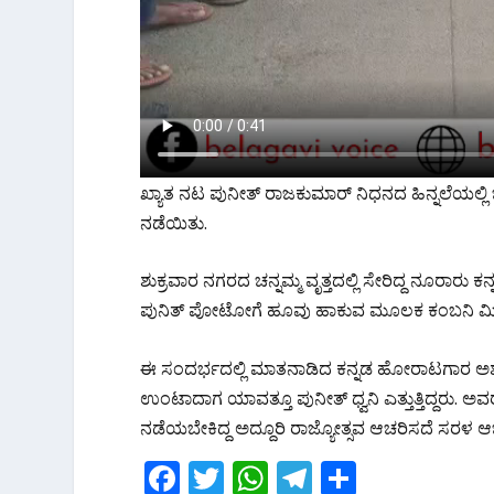
ಖ್ಯಾತ ನಟ ಪುನೀತ್ ರಾಜಕುಮಾರ್ ನಿಧನದ ಹಿನ್ನಲೆಯಲ್ಲಿ ಬೆ
ನಡೆಯಿತು.
ಶುಕ್ರವಾರ ನಗರದ ಚನ್ನಮ್ಮ ವೃತ್ತದಲ್ಲಿ ಸೇರಿದ್ದ‌ ನೂರಾರ
ಪುನಿತ್ ಪೋಟೋಗೆ ಹೂವು ಹಾಕುವ ಮೂಲಕ ಕಂಬನಿ ಮಿ
ಈ ಸಂದರ್ಭದಲ್ಲಿ ಮಾತನಾಡಿದ ಕನ್ನಡ ಹೋರಾಟಗಾರ ಅಶೋಕ್
ಉಂಟಾದಾಗ ಯಾವತ್ತೂ ಪುನೀತ್ ಧ್ವನಿ ಎತ್ತುತ್ತಿದ್ದರು.
ನಡೆಯಬೇಕಿದ್ದ ಅದ್ದೂರಿ ರಾಜ್ಯೋತ್ಸವ ಆಚರಿಸದೆ ಸರಳ
F
T
W
T
S