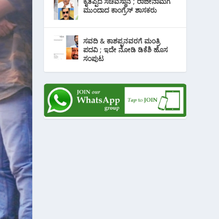
ಕೈತಪ್ಪಿದ ಸಚಿವಸ್ಥಾನ ; ರಾಜೀನಾಮೆಗೆ
ಮುಂದಾದ ಕಾಂಗ್ರೆಸ್ ‌ಶಾಸಕರು
ಸವದಿ & ಕಾಶಪ್ಪನವರಗೆ ಮಂತ್ರಿ
ಪದವಿ ; ಇದೇ ನೋಡಿ‌ ಡಿಕೆಶಿ ಹೊಸ
ಸಂಪುಟ