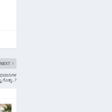
NEXT
 ಅಭಿಮಾನಿಗಳ
ಟು ಗೊತ್ತಾ…?