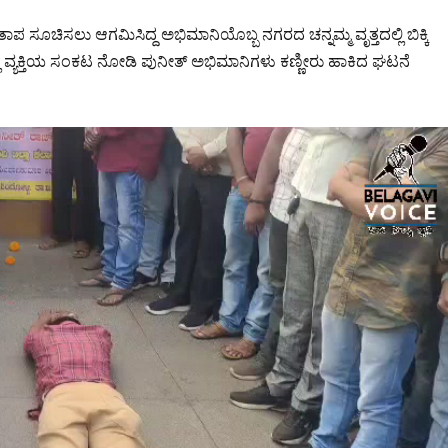
ಪ ಸೂಚಿಸಲು ಆಗಮಿಸಿದ್ದ ಅಭಿಮಾನಿಯೊಬ್ಬ ನಗರದ ಚನ್ನಮ್ಮ ವೃತ್ತದಲ್ಲಿ ಬಿಕ್ಕಿ
್ಲಿ ವ್ಯಕ್ತಿಯ ಸಂಕಟ ನೋಡಿ ಪುನೀತ್ ಅಭಿಮಾನಿಗಳು ಕಣ್ಣೀರು ಹಾಕಿದ ಘಟನೆ