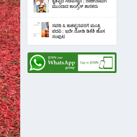
ಕೈತಪ್ಪಿದ ಸಚಿವಸ್ಥಾನ ; ರಾಜೀನಾಮೆಗೆ
ಮುಂದಾದ ಕಾಂಗ್ರೆಸ್ ‌ಶಾಸಕರು
ಸವದಿ & ಕಾಶಪ್ಪನವರಗೆ ಮಂತ್ರಿ
ಪದವಿ ; ಇದೇ ನೋಡಿ‌ ಡಿಕೆಶಿ ಹೊಸ
ಸಂಪುಟ