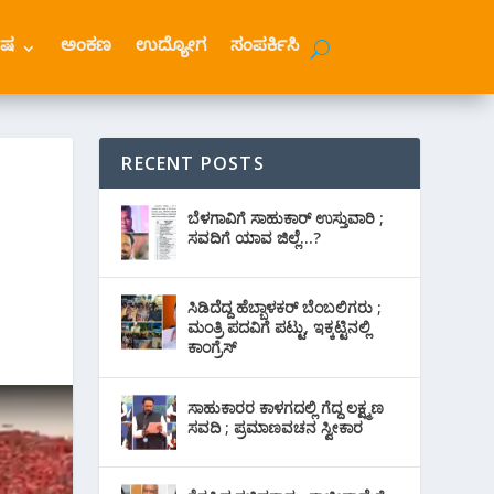
ೇಷ
ಅಂಕಣ
ಉದ್ಯೋಗ
ಸಂಪರ್ಕಿಸಿ
RECENT POSTS
ಬೆಳಗಾವಿಗೆ ಸಾಹುಕಾರ್ ಉಸ್ತುವಾರಿ ;
ಸವದಿಗೆ ಯಾವ ಜಿಲ್ಲೆ…?
ಸಿಡಿದೆದ್ದ ಹೆಬ್ಬಾಳಕರ್ ಬೆಂಬಲಿಗರು ;
ಮಂತ್ರಿ ಪದವಿಗೆ ‌ಪಟ್ಟು, ಇಕ್ಕಟ್ಟಿನಲ್ಲಿ
ಕಾಂಗ್ರೆಸ್
ಸಾಹುಕಾರರ ಕಾಳಗದಲ್ಲಿ ಗೆದ್ದ ಲಕ್ಷ್ಮಣ
ಸವದಿ ; ಪ್ರಮಾಣವಚನ ಸ್ವೀಕಾರ