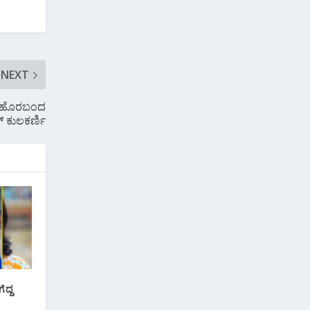
NEXT
ಂದ ಹೊರಬಂದ
 ಕುಲಕರ್ಣಿ
ೆದ್ದ