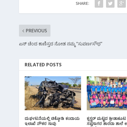
SHARE:
k
p
PREVIOUS
ಏನ್ ಚೆಂದ ಕಾಣಿಸ್ತದ ನೋಡ ನಮ್ಮ “ಸುವರ್ಣಸೌಧ”
RELATED POSTS
ದುರ್ಘಟನೆಯಲ್ಲಿ ಚಿಕ್ಕೋಡಿ ಕಂದಾಯ
ಕ್ಲಸ್ಟರ್ ಮಟ್ಟದ ಕ್ರೀಡಾಕೂಟ 
ಇಲಾಖೆ ನೌಕರ ಸಾವು
ಸಪ್ತಸಾಗರ ಶಾರದಾ ಶಾಲೆ 