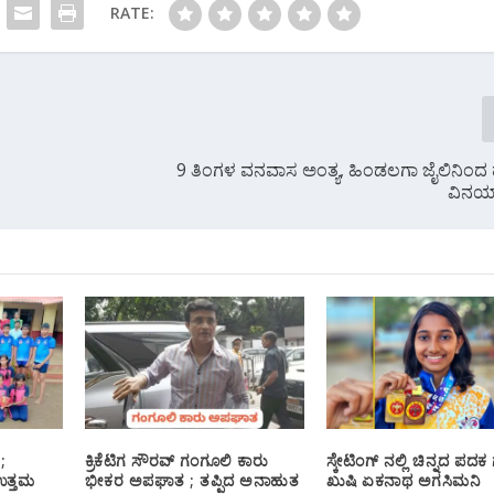
RATE:
9 ತಿಂಗಳ ವನವಾಸ ಅಂತ್ಯ, ಹಿಂಡಲಗಾ ಜೈಲಿನಿ
ವಿನಯ್
;
ಕ್ರಿಕೆಟಿಗ ಸೌರವ್ ಗಂಗೂಲಿ ಕಾರು
ಸ್ಕೇಟಿಂಗ್ ನಲ್ಲಿ ಚಿನ್ನದ ಪದಕ ಗ
ಉತ್ತಮ
ಭೀಕರ ಅಪಘಾತ ; ತಪ್ಪಿದ ಅನಾಹುತ
ಖುಷಿ ಏಕನಾಥ ಅಗಸಿಮನಿ