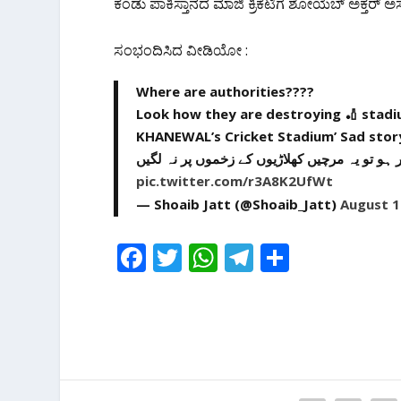
ಕಂಡು ಪಾಕಿಸ್ತಾನದ ಮಾಜಿ ಕ್ರಿಕೆಟಿಗ ಶೋಯೆಬ್‌ ಅಕ್ತರ್ ಅಸಮ
ಸಂಭಂದಿಸಿದ ವೀಡಿಯೋ :
Where are authorities????
Look how they are destroying 🏏 stadium
KHANEWAL’s Cricket Stadium’ Sad stor
و تو یہ مرچیں کھلاڑیوں کے زخموں پر نہ لگیں
pic.twitter.com/r3A8K2UfWt
— Shoaib Jatt (@Shoaib_Jatt)
August 1
F
T
W
T
S
ac
w
h
el
h
e
itt
at
e
ar
b
er
s
gr
e
o
A
a
o
p
m