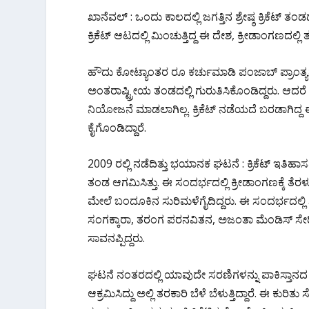
ac
w
h
el
h
ಖಾನೆವಲ್ : ಒಂದು ಕಾಲದಲ್ಲಿ ಜಗತ್ತಿನ ಶ್ರೇಷ್ಠ ಕ್ರಿಕೆಟ್ ತಂ
e
itt
at
e
ar
ಕ್ರಿಕೆಟ್ ಆಟದಲ್ಲಿ ಮಿಂಚುತ್ತಿದ್ದ ಈ ದೇಶ, ಕ್ರೀಡಾಂಗಣದಲ್ಲ
b
er
s
gr
e
o
A
a
ಹೌದು ಕೋಟ್ಯಾಂತರ ರೂ ಕರ್ಚುಮಾಡಿ ಪಂಜಾಬ್ ಪ್ರಾಂತ್ಯದ ಖ
o
p
m
ಅಂತರಾಷ್ಟ್ರೀಯ ತಂಡದಲ್ಲಿ ಗುರುತಿಸಿಕೊಂಡಿದ್ದರು. ಆದ
k
p
ನಿಯೋಜನೆ ಮಾಡಲಾಗಿಲ್ಲ. ಕ್ರಿಕೆಟ್ ನಡೆಯದೆ ಬರಡಾಗಿದ್ದ ಈ 
ಕೈಗೊಂಡಿದ್ದಾರೆ.
2009 ರಲ್ಲಿ ನಡೆದಿತ್ತು ಭಯಾನಕ ಘಟನೆ : ಕ್ರಿಕೆಟ್ ಇತಿಹಾಸ
ತಂಡ ಆಗಮಿಸಿತ್ತು. ಈ ಸಂದರ್ಭದಲ್ಲಿ ಕ್ರೀಡಾಂಗಣಕ್ಕೆ ತೆ
ಮೇಲೆ ಬಂದೂಕಿನ ಸುರಿಮಳೆಗೈದಿದ್ದರು. ಈ ಸಂದರ್ಭದಲ
ಸಂಗಕ್ಕಾರಾ, ತರಂಗ ಪರನವಿತನ, ಅಜಂತಾ ಮೆಂಡಿಸ್ ಸೇರಿದ
ಸಾವನಪ್ಪಿದ್ದರು.
ಘಟನೆ ನಂತರದಲ್ಲಿ ಯಾವುದೇ ಸರಣಿಗಳನ್ನು ಪಾಕಿಸ್ತಾನದ ಕ್ರಿ
ಆಕ್ರಮಿಸಿದ್ದು ಅಲ್ಲಿ ತರಕಾರಿ ಬೆಳೆ ಬೆಳುತ್ತಿದ್ದಾರೆ. ಈ ಕು