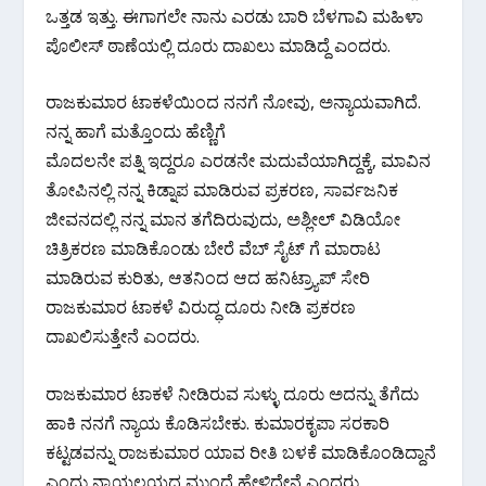
ಒತ್ತಡ ಇತ್ತು. ಈಗಾಗಲೇ ನಾನು ಎರಡು‌ ಬಾರಿ ಬೆಳಗಾವಿ ‌ಮಹಿಳಾ
ಪೊಲೀಸ್ ಠಾಣೆಯಲ್ಲಿ ದೂರು ದಾಖಲು ಮಾಡಿದ್ದೆ ಎಂದರು.
ರಾಜಕುಮಾರ ಟಾಕಳೆಯಿಂದ ನನಗೆ ನೋವು, ಅನ್ಯಾಯವಾಗಿದೆ.
ನನ್ನ ಹಾಗೆ ಮತ್ತೊಂದು ಹೆಣ್ಣಿಗೆ
ಮೊದಲನೇ ಪತ್ನಿ ಇದ್ದರೂ ಎರಡನೇ ಮದುವೆಯಾಗಿದ್ದಕ್ಕೆ, ಮಾವಿನ
ತೋಪಿನಲ್ಲಿ ನನ್ನ ಕಿಡ್ನಾಪ ಮಾಡಿರುವ ಪ್ರಕರಣ, ಸಾರ್ವಜನಿಕ
ಜೀವನದಲ್ಲಿ ನನ್ನ ಮಾನ ತಗೆದಿರುವುದು, ಅಶ್ಲೀಲ್ ವಿಡಿಯೋ
ಚಿತ್ರಿಕರಣ ಮಾಡಿಕೊಂಡು ಬೇರೆ ವೆಬ್ ಸೈಟ್ ಗೆ ಮಾರಾಟ
ಮಾಡಿರುವ ಕುರಿತು, ಆತನಿಂದ ಆದ ಹನಿಟ್ರ್ಯಾಪ್ ಸೇರಿ
ರಾಜಕುಮಾರ ಟಾಕಳೆ ವಿರುದ್ಧ ದೂರು ನೀಡಿ ಪ್ರಕರಣ
ದಾಖಲಿಸುತ್ತೇನೆ ಎಂದರು.
ರಾಜಕುಮಾರ ಟಾಕಳೆ ನೀಡಿರುವ ಸುಳ್ಳು ದೂರು ಅದನ್ನು ತೆಗೆದು
ಹಾಕಿ ನನಗೆ ನ್ಯಾಯ ಕೊಡಿಸಬೇಕು. ಕುಮಾರಕೃಪಾ ಸರಕಾರಿ
ಕಟ್ಟಡವನ್ನು ರಾಜಕುಮಾರ ಯಾವ ರೀತಿ ಬಳಕೆ ಮಾಡಿಕೊಂಡಿದ್ದಾನೆ
ಎಂದು ನ್ಯಾಯಲಯದ ಮುಂದೆ ಹೇಳಿದ್ದೇನೆ ಎಂದರು.