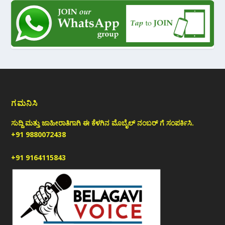
ಗಮನಿಸಿ
ಸುದ್ದಿ ಮತ್ತು ಜಾಹೀರಾತಿಗಾಗಿ ಈ ಕೆಳಗಿನ ಮೊಬೈಲ್ ನಂಬರ್ ಗೆ ಸಂಪರ್ಕಿಸಿ.
+91 9880072438
+91 9164115843