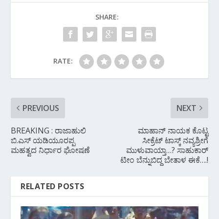
o
A
a
SHARE:
o
p
m
k
p
RATE:
PREVIOUS
NEXT
BREAKING : ರಾಜಾಹುಲಿ
ಮಾಹಾನ್ ನಾಯಕ ಕೊಟ್ಟ
ಬಿ.ಎಸ್ ಯಡಿಯೂರಪ್ಪ
ಸೀಕ್ರೆಟ್ ಟಾಸ್ಕ್ ನವ್ಯಶ್ರೀಗೆ
ಮಹತ್ವದ ನಿರ್ಧಾರ ಘೋಷಣೆ
ಮುಳುವಾಯ್ತಾ…? ಸಾಹುಕಾರ್
ಟೀಂ ಬೆನ್ನುಬಿದ್ದ ಬೇತಾಳ ಈಕೆ….!
RELATED POSTS