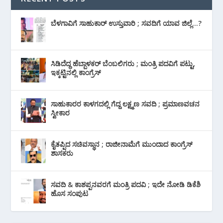
ಬೆಳಗಾವಿಗೆ ಸಾಹುಕಾರ್ ಉಸ್ತುವಾರಿ ; ಸವದಿಗೆ ಯಾವ ಜಿಲ್ಲೆ…?
ಸಿಡಿದೆದ್ದ ಹೆಬ್ಬಾಳಕರ್ ಬೆಂಬಲಿಗರು ; ಮಂತ್ರಿ ಪದವಿಗೆ ‌ಪಟ್ಟು,
ಇಕ್ಕಟ್ಟಿನಲ್ಲಿ ಕಾಂಗ್ರೆಸ್
ಸಾಹುಕಾರರ ಕಾಳಗದಲ್ಲಿ ಗೆದ್ದ ಲಕ್ಷ್ಮಣ ಸವದಿ ; ಪ್ರಮಾಣವಚನ
ಸ್ವೀಕಾರ
ಕೈತಪ್ಪಿದ ಸಚಿವಸ್ಥಾನ ; ರಾಜೀನಾಮೆಗೆ ಮುಂದಾದ ಕಾಂಗ್ರೆಸ್
‌ಶಾಸಕರು
ಸವದಿ & ಕಾಶಪ್ಪನವರಗೆ ಮಂತ್ರಿ ಪದವಿ ; ಇದೇ ನೋಡಿ‌ ಡಿಕೆಶಿ
ಹೊಸ ಸಂಪುಟ