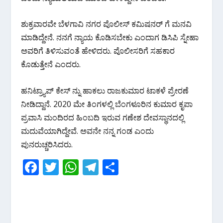
ಶುಕ್ರವಾರವೇ ಬೆಳಗಾವಿ ನಗರ ಪೊಲೀಸ್ ಕಮಿಷನರ್ ಗೆ ಮನವಿ
ಮಾಡಿದ್ದೇನೆ. ನನಗೆ ನ್ಯಾಯ ಕೊಡಿಸಬೇಕು ಎಂದಾಗ ಡಿಸಿಪಿ ಸ್ನೇಹಾ
ಅವರಿಗೆ ತಿಳಿಸುವಂತೆ ಹೇಳಿದರು. ಪೊಲೀಸರಿಗೆ ಸಹಕಾರ
ಕೊಡುತ್ತೇನೆ ಎಂದರು.
ಹನಿಟ್ರ್ಯಾಪ್ ಕೇಸ್ ನ್ನು ಹಾಕಲು ರಾಜಕುಮಾರ ಟಾಕಳೆ ಪ್ರೇರಣೆ
ನೀಡಿದ್ದಾನೆ. 2020 ಮೇ ತಿಂಗಳಲ್ಲಿ ಬೆಂಗಳೂರಿನ ಕುಮಾರ ಕೃಪಾ
ಪ್ರವಾಸಿ ಮಂದಿರದ ಹಿಂಬದಿ ಇರುವ ಗಣೇಶ ದೇವಸ್ಥಾನದಲ್ಲಿ
ಮದುವೆಯಾಗಿದ್ದೇವೆ. ಅವನೇ ನನ್ನ ಗಂಡ ಎಂದು
ಪುನರುಚ್ಚರಿಸಿದರು.
F
T
W
T
S
ac
w
h
el
h
e
itt
at
e
ar
b
er
s
gr
e