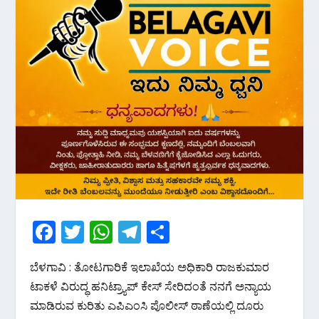
F
T
W
T
S
ac
w
h
el
h
ಬೆಳಗಾವಿ : ತೋಟಗಾರಿಕೆ ಇಲಾಖೆಯ ಅಧಿಕಾರಿ ರಾಜಕುಮಾರ
e
itt
at
e
ar
ಟಾಕಳೆ ವಿರುದ್ಧ ಹನಿಟ್ರ್ಯಾಪ್ ಕೇಸ್ ಸೇರಿದಂತೆ ನನಗೆ ಅನ್ಯಾಯ
b
er
s
gr
e
ಮಾಡಿರುವ ಕುರಿತು ಎಪಿಎಂಸಿ ಪೊಲೀಸ್ ಠಾಣೆಯಲ್ಲಿ ದೂರು