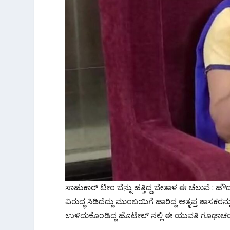
ಸಾಹುಕಾರ್ ಟೀಂ ಬೆನ್ನು ಹತ್ತಿದ್ದ ಬೇತಾಳ ಈ ಚೆಲುವೆ : ಹೌ
ವಿರುದ್ಧ ಸಿಡಿದೆದ್ದು ಮುಂಬಯಿಗೆ ಹಾರಿದ್ದ ಅತೃಪ್ತ ಶಾಸಕ
ಉಳಿದುಕೊಂಡಿದ್ದ ಹೊಟೇಲ್ ನಲ್ಲಿ ಈ ಯುವತಿ ಗೂಢಾಚ