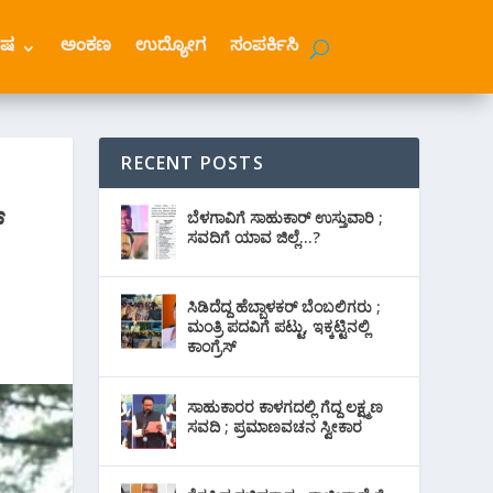
ೇಷ
ಅಂಕಣ
ಉದ್ಯೋಗ
ಸಂಪರ್ಕಿಸಿ
RECENT POSTS
್
ಬೆಳಗಾವಿಗೆ ಸಾಹುಕಾರ್ ಉಸ್ತುವಾರಿ ;
ಸವದಿಗೆ ಯಾವ ಜಿಲ್ಲೆ…?
ಸಿಡಿದೆದ್ದ ಹೆಬ್ಬಾಳಕರ್ ಬೆಂಬಲಿಗರು ;
ಮಂತ್ರಿ ಪದವಿಗೆ ‌ಪಟ್ಟು, ಇಕ್ಕಟ್ಟಿನಲ್ಲಿ
ಕಾಂಗ್ರೆಸ್
ಸಾಹುಕಾರರ ಕಾಳಗದಲ್ಲಿ ಗೆದ್ದ ಲಕ್ಷ್ಮಣ
ಸವದಿ ; ಪ್ರಮಾಣವಚನ ಸ್ವೀಕಾರ