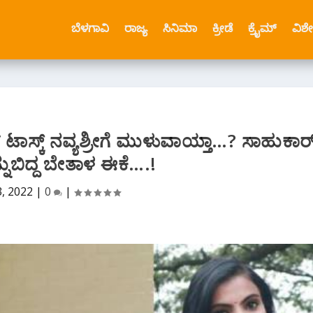
ಬೆಳಗಾವಿ
ರಾಜ್ಯ
ಸಿನಿಮಾ
ಕ್ರೀಡೆ
ಕ್ರೈಮ್
ವಿಶ
ಟಾಸ್ಕ್ ನವ್ಯಶ್ರೀಗೆ ಮುಳುವಾಯ್ತಾ…? ಸಾಹುಕಾರ
ನುಬಿದ್ದ ಬೇತಾಳ ಈಕೆ….!
3, 2022
|
0
|