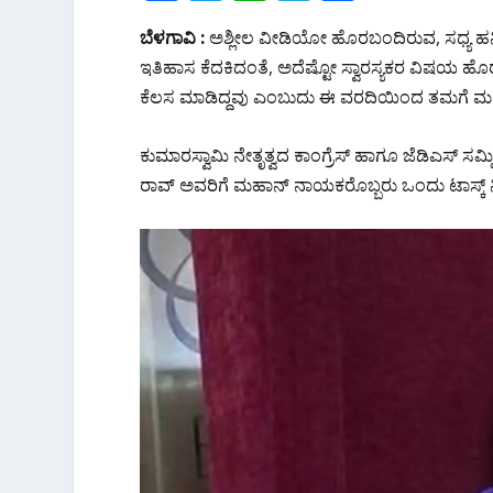
ac
w
h
el
h
ಬೆಳಗಾವಿ :
ಅಶ್ಲೀಲ ವೀಡಿಯೋ ಹೊರಬಂದಿರುವ, ಸಧ್ಯ ಹನಿಟ್
e
itt
at
e
ar
ಇತಿಹಾಸ ಕೆದಕಿದಂತೆ, ಅದೆಷ್ಟೋ ಸ್ವಾರಸ್ಯಕರ ವಿಷಯ ಹೊರ
b
er
s
gr
e
ಕೆಲಸ ಮಾಡಿದ್ದವು ಎಂಬುದು ಈ ವರದಿಯಿಂದ ತಮಗೆ ಮನವ
o
A
a
o
p
m
ಕುಮಾರಸ್ವಾಮಿ ನೇತೃತ್ವದ ಕಾಂಗ್ರೆಸ್ ಹಾಗೂ ಜೆಡಿಎಸ್ ಸಮ್
k
p
ರಾವ್ ಅವರಿಗೆ ಮಹಾನ್ ನಾಯಕರೊಬ್ಬರು ಒಂದು ಟಾಸ್ಕ್ ನೀಡಿದ್