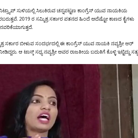
ರ್ಯಾಪ್ ಸುಳಿಯಲ್ಲಿ ಸಿಲುಕಿರುವ ಚನ್ನಪಟ್ಟಣ ಕಾಂಗ್ರೆಸ್ ಯುವ ನಾಯಕಿಯ
ಬರುತ್ತವೆ. 2019 ರ ಸಮ್ಮಿಶ್ರ ಸರ್ಕಾರ ಪತನದ ಹಿಂದೆ ಅದೆಷ್ಟೋ ಕಾಣದ ಕೈಗಳು
ರಿಕೆಯಾಗುತ್ತದೆ.
ಮಿಶ್ರ ಸರ್ಕಾರ ಬೀಳುವ ಸಂದರ್ಭದಲ್ಲಿ ಈ ಕಾಂಗ್ರೆಸ್ ಯುವ ನಾಯಕಿ ನವ್ಯಶ್ರೀ ಆರ್
ದರು. ಆ ಟಾಸ್ಕ್ ಸಧ್ಯ ನವ್ಯಶ್ರೀ ಅವರ ರಾಜಕೀಯ ಬದುಕಿಗೆ ಕೊಳ್ಳಿ ಇಟ್ಟಿದ್ದು ಸತ್ಯ