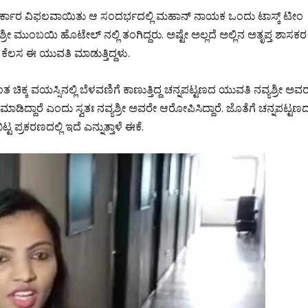
 ಸರ್ಕಾರ ವಿಫಲವಾಯಿತು ಆ ಸಂದರ್ಭದಲ್ಲಿ ಮಹಾನ್ ನಾಯಕ ಒಂದು ಟಾಸ್ಕ್ ಟೀಂ
ಶ್ರೀ ಮುಂಬಯಿ ಹೊಟೇಲ್ ನಲ್ಲಿ ತಂಗಿದ್ದರು. ಅಷ್ಟೇ ಅಲ್ಲದೆ ಅಲ್ಲಿನ ಅತೃಪ್ತ ಶಾಸಕರ
ೆಲಸ ಈ ಯುವತಿ ಮಾಡುತ್ತಿದ್ದಳು.
 ಚಿಕ್ಕ ವಯಸ್ಸಿನಲ್ಲಿ ಬೆಳವಣಿಗೆ ಕಾಣುತ್ತಿದ್ದ ಚನ್ನಪಟ್ಟಣದ ಯುವತಿ ನವ್ಯಶ್ರೀ ಅವ
ಾಡಿದ್ದಾರೆ ಎಂದು ಸ್ವತಃ ನವ್ಯಶ್ರೀ ಅವರೇ ಆರೋಪಿಸಿದ್ದಾರೆ. ಜೊತೆಗೆ ಚನ್ನಪಟ್ಟಣ
ಪ್ರಕರಣದಲ್ಲಿ ಇದೆ ಎನ್ನುತ್ತಾಳೆ ಈಕೆ.