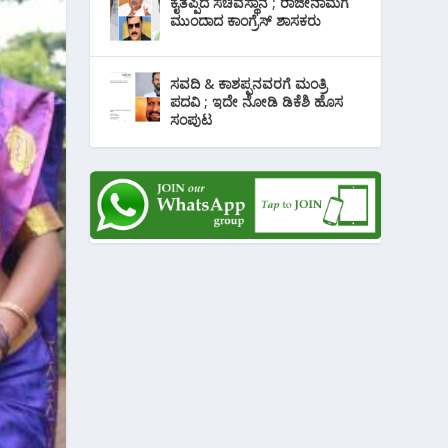
ಕೈತಪ್ಪಿದ ಸಚಿವಸ್ಥಾನ ; ರಾಜೀನಾಮೆಗೆ
ಮುಂದಾದ ಕಾಂಗ್ರೆಸ್ ‌ಶಾಸಕರು
ಸವದಿ & ಕಾಶಪ್ಪನವರಗೆ ಮಂತ್ರಿ
ಪದವಿ ; ಇದೇ ನೋಡಿ‌ ಡಿಕೆಶಿ ಹೊಸ
ಸಂಪುಟ