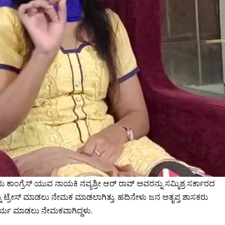
ದು ಕಾಂಗ್ರೆಸ್ ಯುವ ನಾಯಕಿ ನವ್ಯಶ್ರೀ ಆರ್ ರಾವ್ ಅವರನ್ನು ಸಮ್ಮಿಶ್ರ ಸರ್ಕಾರದ
ರನ್ನು ಟ್ರೇಸ್ ಮಾಡಲು ನೇಮಕ ಮಾಡಲಾಗಿತ್ತು. ಹದಿನೇಳು ಜನ ಅತೃಪ್ತ ಶಾಸಕರು
ರ್ಯ ಮಾಡಲು ನೇಮಕವಾಗಿದ್ದಳು.