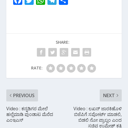
F
T
W
T
S
ac
w
h
el
h
e
itt
at
e
ar
b
er
s
gr
e
o
A
a
SHARE:
o
p
m
k
p
RATE:
PREVIOUS
NEXT
Video : ಕನ್ನಡಿಗರ ಮೇಲೆ
Video : ಲಖನ್ ಜಾರಕಿಹೊಳಿ
ಹಲ್ಲೆಮಾಡಿ ಪುಂಡಾಟ ಮೆರೆದ
ಬಿಜೆಪಿಗೆ ಸಪೋರ್ಟ್ ಮಾಡಲಿ,
ಎಂಇಎಸ್
ಬಿಡಲಿ ನೋ ಪ್ರಾಬ್ಲಂ ಎಂದ
ಸಚಿವ ಉಮೇಶ್ ಕತ್ತಿ