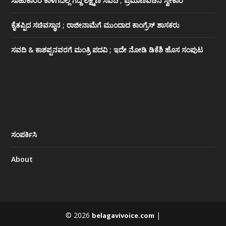
ಸಾಹುಕಾರರ ಕಾಳಗದಲ್ಲಿ ಗೆದ್ದ ಲಕ್ಷ್ಮಣ ಸವದಿ ; ಪ್ರಮಾಣವಚನ ಸ್ವೀಕಾರ
ಕೈತಪ್ಪಿದ ಸಚಿವಸ್ಥಾನ ; ರಾಜೀನಾಮೆಗೆ ಮುಂದಾದ ಕಾಂಗ್ರೆಸ್ ‌ಶಾಸಕರು
ಸವದಿ & ಕಾಶಪ್ಪನವರಗೆ ಮಂತ್ರಿ ಪದವಿ ; ಇದೇ ನೋಡಿ‌ ಡಿಕೆಶಿ ಹೊಸ ಸಂಪುಟ
ಸಂಪರ್ಕಿಸಿ
About
© 2026
|
belagavivoice.com