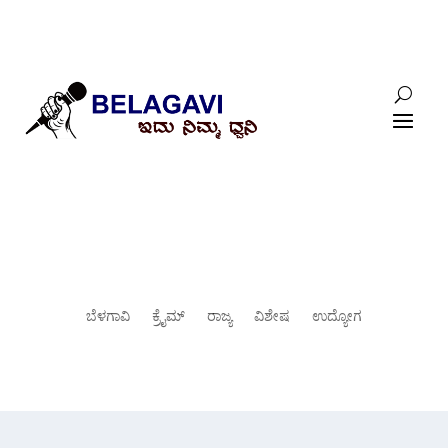
ಬೆಳಗಾವಿ
ಕ್ರೈಮ್
ರಾಜ್ಯ
ವಿಶೇಷ
ಉದ್ಯೋಗ