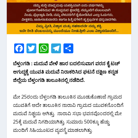
F
T
W
T
S
ac
w
h
el
h
ಬೆಳ್ತಂಗಡಿ : ಮದುವೆ ವೇಳೆ ಹಾರ ಬದಲಿಸುವಾಗ ವರನ ಕೈ ಟಚ್
e
itt
at
e
ar
ಆಗುದ್ದಕ್ಕೆ ಯುವತಿ ಮದುವೆ ನಿರಾಕರಿಸಿದ ಘಟನೆ ದಕ್ಷಿಣ ಕನ್ನಡ
b
er
s
gr
e
ಜಿಲ್ಲೆಯ ಬೆಳ್ತಂಗಡಿ ತಾಲೂಕಿನಲ್ಲಿ ನಡೆದಿದೆ.
o
A
a
o
p
m
ಮೇ 25ರಂದು ಬೆಳ್ತಂಗಡಿ ತಾಲೂಕಿನ ಮೂಡುಕೊಣಾಜೆ ಗ್ರಾಮದ
k
p
ಯುವತಿಗೆ ಅದೇ ತಾಲೂಕಿನ ನಾರಾವಿ ಗ್ರಾಮದ ಯುವಕನೊಂದಿಗೆ
ಮದುವೆ ನಿಶ್ಚಯ ಆಗಿತ್ತು. ನಾರಾವಿ ಸಭಾ ಭವನವೊಂದರಲ್ಲಿ ಮೇ
25ಕ್ಕೆ ಮದುವೆ ನಿಗದಿಯಾಗಿತ್ತು. ಸುಮಾರು 500ಕ್ಕೂ ಹೆಚ್ಚು
ಮಂದಿಗೆ ಸಿಹಿಯೂಟದ ವ್ಯವಸ್ಥೆ ಮಾಡಲಾಗಿತ್ತು.