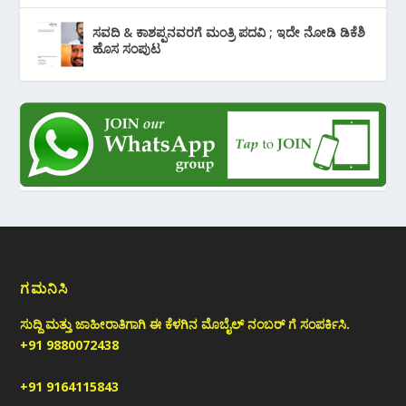
ಸವದಿ & ಕಾಶಪ್ಪನವರಗೆ ಮಂತ್ರಿ ಪದವಿ ; ಇದೇ ನೋಡಿ‌ ಡಿಕೆಶಿ
ಹೊಸ ಸಂಪುಟ
ಗಮನಿಸಿ
ಸುದ್ದಿ ಮತ್ತು ಜಾಹೀರಾತಿಗಾಗಿ ಈ ಕೆಳಗಿನ ಮೊಬೈಲ್ ನಂಬರ್ ಗೆ ಸಂಪರ್ಕಿಸಿ.
+91 9880072438
+91 9164115843