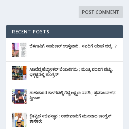
RECENT POSTS
ಬೆಳಗಾವಿಗೆ ಸಾಹುಕಾರ್ ಉಸ್ತುವಾರಿ ; ಸವದಿಗೆ ಯಾವ ಜಿಲ್ಲೆ…?
ಸಿಡಿದೆದ್ದ ಹೆಬ್ಬಾಳಕರ್ ಬೆಂಬಲಿಗರು ; ಮಂತ್ರಿ ಪದವಿಗೆ ‌ಪಟ್ಟು,
ಇಕ್ಕಟ್ಟಿನಲ್ಲಿ ಕಾಂಗ್ರೆಸ್
ಸಾಹುಕಾರರ ಕಾಳಗದಲ್ಲಿ ಗೆದ್ದ ಲಕ್ಷ್ಮಣ ಸವದಿ ; ಪ್ರಮಾಣವಚನ
ಸ್ವೀಕಾರ
ಕೈತಪ್ಪಿದ ಸಚಿವಸ್ಥಾನ ; ರಾಜೀನಾಮೆಗೆ ಮುಂದಾದ ಕಾಂಗ್ರೆಸ್
‌ಶಾಸಕರು