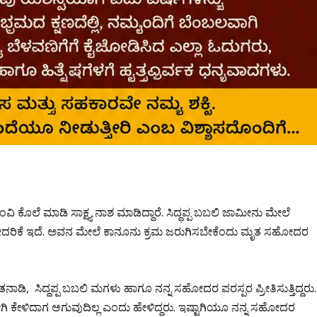
ಕೊಲೆ ಮಾಡಿ ಸಾಕ್ಷ್ಯ ನಾಶ ಮಾಡಿದ್ದಾರೆ. ಸಿದ್ಧಪ್ಪ ಬಬಲಿ ಜಾಮೀನು ಮೇಲೆ‌
 ಬೇದರಿಕೆ ಇದೆ. ಅವನ ಮೇಲೆ ಕಾನೂನು ಕ್ರಮ ಜರುಗಿಸಬೇಕೆಂದು ಮೃತ ಸಹೋದರ
ಾಡಿ, ಸಿದ್ದಪ್ಪ ಬಬಲಿ ಮಗಳು ಹಾಗೂ ನನ್ನ ಸಹೋದರ ಪರಸ್ಪರ ಪ್ರೀತಿಸುತ್ತಿದ್ದರು.
ಕೇಳಿದಾಗ ಆಗುವುದಿಲ್ಲ ಎಂದು ಹೇಳಿದ್ದರು. ಇಷ್ಟಾಗಿಯೂ ನನ್ನ ಸಹೋದರ