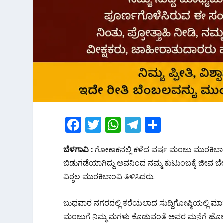
F
T
W
T
S
ac
w
h
el
h
ಬೆಳಗಾವಿ :
ಗೋಕಾಕನಲ್ಲಿ ಕಳೆದ ವರ್ಷ ಮಂಜು ಮುರಕಿಬಾಂವಿ 
e
itt
at
e
ar
ಬಿಡುಗಡೆಯಾಗಿದ್ದು ಅವನಿಂದ ನಮ್ಮ ಕುಟುಂಬಕ್ಕೆ ಜೀವ
b
er
s
gr
e
ವಿಠ್ಠಲ ಮುರಕಿಬಾಂವಿ ತಿಳಿಸಿದರು.
o
A
a
o
p
m
ಬುಧವಾರ ನಗರದಲ್ಲಿ ಕರೆಯಲಾದ ಸುದ್ದಿಗೋಷ್ಠಿಯಲ್ಲಿ ಮಾತನ
k
p
ಮಂಜುಗೆ ನಿಮ್ಮ ಮಗಳು ಕೊಡುವಂತೆ ಅವರ ಮನೆಗೆ ಹೋಗಿ 