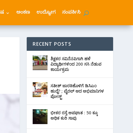
ೇಷ
ಅಂಕಣ
ಉದ್ಯೋಗ
ಸಂಪರ್ಕಿಸಿ
RECENT POSTS
ಶಿಕ್ಷಕರ ಸವಿನೆನಪಿಗಾಗಿ ಹಳೆ
ವಿದ್ಯಾರ್ಥಿಗಳಿಂದ 200 ಸಸಿ ನೆಡುವ
ಕಾರ್ಯಕ್ರಮ
ಸತೀಶ್ ಜಾರಕಿಹೊಳಿಗೆ ಡಿಸಿಎಂ
ಹುದ್ದೆ? ; ವೈರಲ್ ಆದ ಅಭಿಮಾನಿಗಳ
ಪೋಸ್ಟ್
ಭೀಕರ ರಸ್ತೆ ಅಪಘಾತ : 50 ಕ್ಕೂ
ಅಧಿಕ ಕುರಿ ಸಾವು