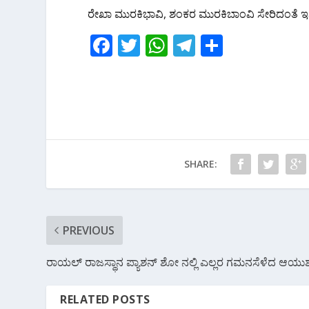
ರೇಖಾ ಮುರಕಿಭಾವಿ, ಶಂಕರ‌ ಮುರಕಿಬಾಂವಿ ಸೇರಿದಂತೆ ಇನ್ನ
F
T
W
T
S
ac
w
h
el
h
e
itt
at
e
ar
b
er
s
gr
e
o
A
a
o
p
m
SHARE:
k
p
PREVIOUS
ರಾಯಲ್‌ ರಾಜಸ್ಥಾನ ಪ್ಯಾಶನ್ ಶೋ ನಲ್ಲಿ ಎಲ್ಲರ ಗಮನಸೆಳೆದ ಆಯು
RELATED POSTS