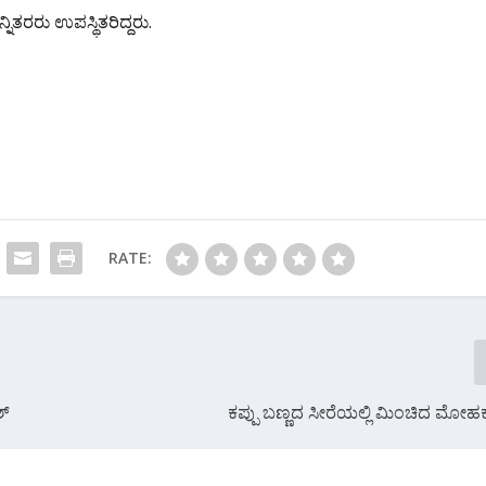
ಿತರರು ಉಪಸ್ಥಿತರಿದ್ದರು.
RATE:
ಶ್
ಕಪ್ಪು ಬಣ್ಣದ ಸೀರೆಯಲ್ಲಿ ಮಿಂಚಿದ ಮೋಹಕ