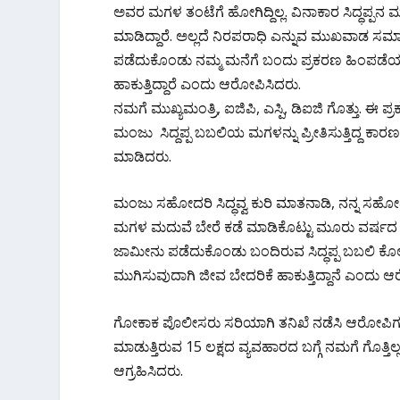
ಅವರ ಮಗಳ ತಂಟೆಗೆ ಹೋಗಿದ್ದಿಲ್ಲ‌. ವಿನಾಕಾರ ಸಿದ್ಧಪ್
ಮಾಡಿದ್ದಾರೆ. ಅಲ್ಲದೆ ನಿರಪರಾಧಿ ಎನ್ನುವ ಮುಖವಾಡ ಸಮಾಜಕ್
ಪಡೆದುಕೊಂಡು ನಮ್ಮ ಮನೆಗೆ ಬಂದು ಪ್ರಕರಣ ಹಿಂಪಡೆಯುವಂತೆ
ಹಾಕುತ್ತಿದ್ದಾರೆ ಎಂದು ಆರೋಪಿಸಿದರು.
ನಮಗೆ ಮುಖ್ಯಮಂತ್ರಿ, ಐಜಿಪಿ, ಎಸ್ಪಿ, ಡಿಐಜಿ ಗೊತ್ತು. ಈ 
ಮಂಜು ಸಿದ್ದಪ್ಪ ಬಬಲಿಯ ಮಗಳನ್ನು ಪ್ರೀತಿಸುತ್ತಿದ್ದ ಕಾ
ಮಾಡಿದರು.
ಮಂಜು ಸಹೋದರಿ ಸಿದ್ಧವ್ವ ಕುರಿ ಮಾತನಾಡಿ, ನನ್ನ ಸಹೋದರ 
ಮಗಳ ಮದುವೆ ಬೇರೆ ಕಡೆ ಮಾಡಿಕೊಟ್ಟು ಮೂರು ವರ್ಷದ ಬಳ
ಜಾಮೀನು ಪಡೆದುಕೊಂಡು ಬಂದಿರುವ ಸಿದ್ಧಪ್ಪ ಬಬಲಿ ಕೊಲೆ 
ಮುಗಿಸುವುದಾಗಿ ಜೀವ ಬೇದರಿಕೆ ಹಾಕುತ್ತಿದ್ದಾನೆ ಎಂದು 
ಗೋಕಾಕ ಪೊಲೀಸರು ಸರಿಯಾಗಿ ತನಿಖೆ ನಡೆಸಿ ಆರೋಪಿಗಳನ್ನ
ಮಾಡುತ್ತಿರುವ 15 ಲಕ್ಷದ ವ್ಯವಹಾರದ‌ ಬಗ್ಗೆ ನಮಗೆ‌ ಗೊತ್ತ
ಆಗ್ರಹಿಸಿದರು.