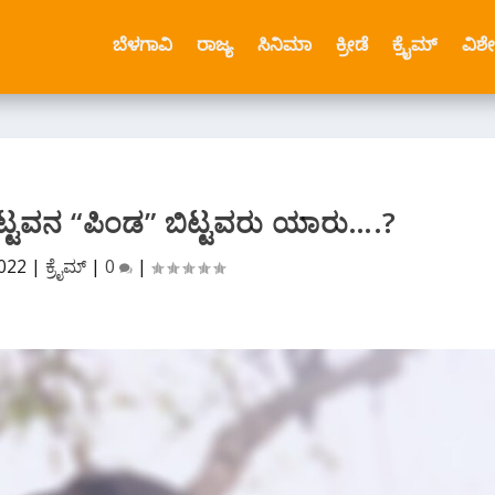
ಬೆಳಗಾವಿ
ರಾಜ್ಯ
ಸಿನಿಮಾ
ಕ್ರೀಡೆ
ಕ್ರೈಮ್
ವಿಶ
ೊಟ್ಟವನ “ಪಿಂಡ” ಬಿಟ್ಟವರು ಯಾರು….?
2022
|
ಕ್ರೈಮ್
|
0
|