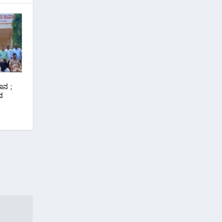
ಾನ ;
ದ