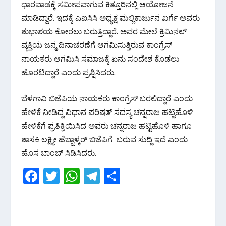
ಧಾರವಾಡಕ್ಕೆ ಸಮೀಪವಾಗುವ ಕಿತ್ತೂರಿನಲ್ಲಿ ಆಯೋಜನೆ
ಮಾಡಿದ್ದಾರೆ.‌ ಇದಕ್ಕೆ ಎಐಸಿಸಿ ಅಧ್ಯಕ್ಷ ಮಲ್ಲಿಕಾರ್ಜುನ ಖರ್ಗೆ ಅವರು
ಶುಭಾಶಯ ಕೋರಲು ಬರುತ್ತಿದ್ದಾರೆ. ಅವರ ಮೇಲೆ ಕ್ರಿಮಿನಲ್
ವ್ಯಕ್ತಿಯ ಜನ್ಮ ದಿನಾಚರಣೆಗೆ ಆಗಮಿಸುತ್ತಿರುವ ಕಾಂಗ್ರೆಸ್
ನಾಯಕರು ಆಗಮಿಸಿ‌ ಸಮಾಜಕ್ಕೆ ಏನು ಸಂದೇಶ‌ ಕೊಡಲು
ಹೊರಟಿದ್ದಾರೆ ಎಂದು ಪ್ರಶ್ನಿಸಿದರು.
ಬೆಳಗಾವಿ ಬಿಜೆಪಿಯ ನಾಯಕರು ಕಾಂಗ್ರೆಸ್ ಬರಲಿದ್ದಾರೆ ಎಂದು
ಹೇಳಿಕೆ ನೀಡಿದ್ದ ವಿಧಾನ ಪರಿಷತ್ ಸದಸ್ಯ ಚನ್ನರಾಜ ಹಟ್ಟಿಹೊಳಿ
ಹೇಳಿಕೆಗೆ ಪ್ರತಿಕ್ರಿಯಿಸಿದ ಅವರು ಚನ್ನರಾಜ ಹಟ್ಟಿಹೊಳಿ ಹಾಗೂ
ಶಾಸಕಿ ಲಕ್ಷ್ಮೀ ಹೆಬ್ಬಾಳ್ಕರ್ ಬಿಜೆಪಿಗೆ ಬರುವ ಸುದ್ದಿ ಇದೆ ಎಂದು
ಹೊಸ ಬಾಂಬ್ ಸಿಡಿಸಿದರು.
F
T
W
T
S
ac
w
h
el
h
e
itt
at
e
ar
b
er
s
gr
e