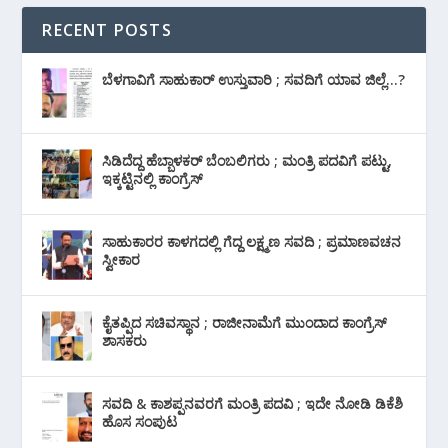
RECENT POSTS
ಬೆಳಗಾವಿಗೆ ಸಾಹುಕಾರ್ ಉಸ್ತುವಾರಿ ; ಸವದಿಗೆ ಯಾವ ಜಿಲ್ಲೆ…?
ಸಿಡಿದೆದ್ದ ಹೆಬ್ಬಾಳಕರ್ ಬೆಂಬಲಿಗರು ; ಮಂತ್ರಿ ಪದವಿಗೆ ‌ಪಟ್ಟು,
ಇಕ್ಕಟ್ಟಿನಲ್ಲಿ ಕಾಂಗ್ರೆಸ್
ಸಾಹುಕಾರರ ಕಾಳಗದಲ್ಲಿ ಗೆದ್ದ ಲಕ್ಷ್ಮಣ ಸವದಿ ; ಪ್ರಮಾಣವಚನ
ಸ್ವೀಕಾರ
ಕೈತಪ್ಪಿದ ಸಚಿವಸ್ಥಾನ ; ರಾಜೀನಾಮೆಗೆ ಮುಂದಾದ ಕಾಂಗ್ರೆಸ್
‌ಶಾಸಕರು
ಸವದಿ & ಕಾಶಪ್ಪನವರಗೆ ಮಂತ್ರಿ ಪದವಿ ; ಇದೇ ನೋಡಿ‌ ಡಿಕೆಶಿ
ಹೊಸ ಸಂಪುಟ