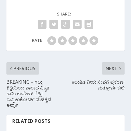
o
A
a
SHARE:
o
p
m
k
p
RATE:
PREVIOUS
NEXT
BREAKING – ಗಲ್ಲು
ಕಲುಷಿತ ನೀರು ಸೇವನೆ ಪ್ರಕರಣ:
ಶಿಕ್ಷೆಯಿಂದ ಪಾರಾದ ವಿಕೃತ
ಮತ್ತೋರ್ವ ಬಲಿ
ಕಾಮಿ ಉಮೇಶ್ ರೆಡ್ಡಿ :
ಸುಪ್ರೀಂಕೋರ್ಟ್ ಮಹತ್ವದ
ತೀರ್ಪು
RELATED POSTS