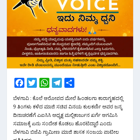
F
T
W
T
S
ac
w
h
el
h
ಬೆಳಗಾವಿ : ಕೊಲೆ ಆರೋಪದ‌ ಮೇಲೆ ಹಿಂಡಲಗಾ ಕಾರಾಗೃಹದಲ್ಲಿ
e
itt
at
e
ar
9 ತಿಂಗಳು ಕಳೆದ ಮಾಜಿ ಸಚಿವ ವಿನಯ ಕುಲಕರ್ಣಿ ಅವರ ಜನ್ಮ‌
b
er
s
gr
e
ದಿನಾಚರಣೆಗೆ ಎಐಸಿಸಿ ಅಧ್ಯಕ್ಷ ಮಲ್ಲಿಕಾರ್ಜುನ ಖರ್ಗೆ ಆಗಮಿಸಿ
o
A
a
ಸಮಾಜಕ್ಕೆ ‌ಏನು ಸಂದೇಶ‌ ಕೊಡಲು ಹೊರಟಿದ್ದಾರೆ ಎಂದು
o
p
m
ಬೆಳಗಾವಿ ಬಿಜೆಪಿ‌ ಗ್ರಾಮೀಣ ಮಾಜಿ ಶಾಸಕ ಸಂಜಯ ಪಾಟೀಲ