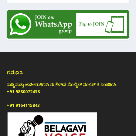
ಗಮನಿಸಿ
ಸುದ್ದಿ ಮತ್ತು ಜಾಹೀರಾತಿಗಾಗಿ ಈ ಕೆಳಗಿನ ಮೊಬೈಲ್ ನಂಬರ್ ಗೆ ಸಂಪರ್ಕಿಸಿ.
+91 9880072438
+91 9164115843