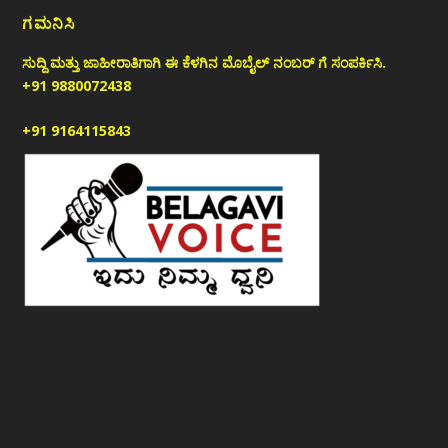
ಗಮನಿಸಿ
ಸುದ್ದಿ ಮತ್ತು ಜಾಹೀರಾತಿಗಾಗಿ ಈ ಕೆಳಗಿನ ಮೊಬೈಲ್ ನಂಬರ್ ಗೆ ಸಂಪರ್ಕಿಸಿ.
+91 9880072438
+91 9164115843