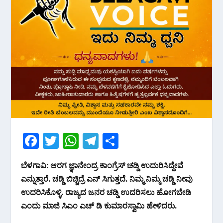
F
T
W
T
S
ac
w
h
el
h
ಬೆಳಗಾವಿ: ಆರಗ ಜ್ಞಾನೇಂದ್ರ ಕಾಂಗ್ರೆಸ್ ಚಡ್ಡಿ ಉದುರಿಸಿದ್ದೇವೆ
e
itt
at
e
ar
ಎನ್ನುತ್ತಾರೆ. ಚಡ್ಡಿ ಬಿಚ್ಚಿದ್ರೆ ಎನ್ ಸಿಗುತ್ತದೆ. ನಿಮ್ಮ ನಿಮ್ಮ ಚಡ್ಡಿ ನೀವು
b
er
s
gr
e
ಉದರಿಸಿಕೊಳ್ಳಿ. ರಾಜ್ಯದ ಜನರ ಚಡ್ಡಿ ಉದರಿಸಲು ಹೋಗಬೇಡಿ
o
A
a
ಎಂದು ಮಾಜಿ ಸಿಎಂ ಎಚ್ ಡಿ ಕುಮಾರಸ್ವಾಮಿ ಹೇಳಿದರು.
o
p
m