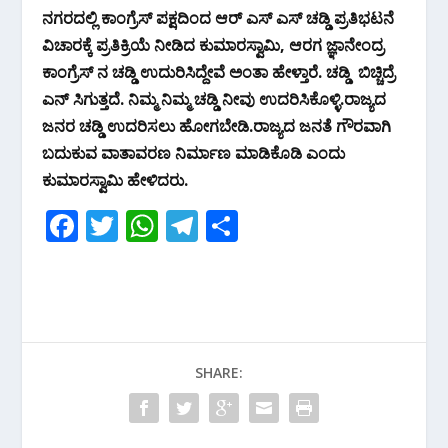
k
p
ನಗರದಲ್ಲಿ ಕಾಂಗ್ರೆಸ್ ಪಕ್ಷದಿಂದ ಆರ್ ಎಸ್ ಎಸ್ ಚಡ್ಡಿ ಪ್ರತಿಭಟನೆ
ವಿಚಾರಕ್ಕೆ ಪ್ರತಿಕ್ರಿಯೆ ನೀಡಿದ ಕುಮಾರಸ್ವಾಮಿ, ಆರಗ ಜ್ಞಾನೇಂದ್ರ
ಕಾಂಗ್ರೆಸ್ ನ ಚಡ್ಡಿ ಉದುರಿಸಿದ್ದೇವೆ ಅಂತಾ ಹೇಳ್ತಾರೆ. ಚಡ್ಡಿ ಬಿಚ್ಚಿದ್ರೆ
ಎನ್ ಸಿಗುತ್ತದೆ. ನಿಮ್ಮ ನಿಮ್ಮ ಚಡ್ಡಿ ನೀವು ಉದರಿಸಿಕೊಳ್ಳಿ.ರಾಜ್ಯದ
ಜನರ ಚಡ್ಡಿ ಉದರಿಸಲು ಹೋಗಬೇಡಿ.ರಾಜ್ಯದ ಜನತೆ ಗೌರವಾಗಿ
ಬದುಕುವ‌ ವಾತಾವರಣ ನಿರ್ಮಾಣ ಮಾಡಿಕೊಡಿ‌ ಎಂದು
ಕುಮಾರಸ್ವಾಮಿ ಹೇಳಿದರು.
F
T
W
T
S
ac
w
h
el
h
e
itt
at
e
ar
b
er
s
gr
e
o
A
a
SHARE:
o
p
m
k
p