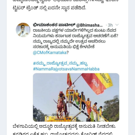
o
p
m
ಟ್ವಿಟರ್ ಟ್ರೆಂಡ್ ನಲ್ಲಿ ಐದನೇ ಸ್ಥಾನ ಪಡೆದಿದೆ.
k
p
ಬೆಳಗಾವಿಯಲ್ಲಿ ಅದ್ಧೂರಿ ರಾಜ್ಯೋತ್ಸವಕ್ಕೆ ಅನುಮತಿ ನೀಡಬೇಕು.
ಕನ್ನಡಿಗರ ಏಕೈಕ ಹಬ್ಬ, ರಾಜ್ಯೋತ್ಸವವನ್ನು ಕೋವಿಡ್ ನೆಪದಲ್ಲಿ