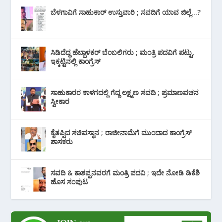
ಬೆಳಗಾವಿಗೆ ಸಾಹುಕಾರ್ ಉಸ್ತುವಾರಿ ; ಸವದಿಗೆ ಯಾವ ಜಿಲ್ಲೆ…?
ಸಿಡಿದೆದ್ದ ಹೆಬ್ಬಾಳಕರ್ ಬೆಂಬಲಿಗರು ; ಮಂತ್ರಿ ಪದವಿಗೆ ‌ಪಟ್ಟು,
ಇಕ್ಕಟ್ಟಿನಲ್ಲಿ ಕಾಂಗ್ರೆಸ್
ಸಾಹುಕಾರರ ಕಾಳಗದಲ್ಲಿ ಗೆದ್ದ ಲಕ್ಷ್ಮಣ ಸವದಿ ; ಪ್ರಮಾಣವಚನ
ಸ್ವೀಕಾರ
ಕೈತಪ್ಪಿದ ಸಚಿವಸ್ಥಾನ ; ರಾಜೀನಾಮೆಗೆ ಮುಂದಾದ ಕಾಂಗ್ರೆಸ್
‌ಶಾಸಕರು
ಸವದಿ & ಕಾಶಪ್ಪನವರಗೆ ಮಂತ್ರಿ ಪದವಿ ; ಇದೇ ನೋಡಿ‌ ಡಿಕೆಶಿ
ಹೊಸ ಸಂಪುಟ