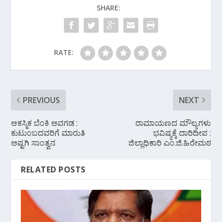
SHARE:
o
p
m
k
p
RATE:
PREVIOUS
NEXT
ಆಕಸ್ಮಿಕ ಬೆಂಕಿ ಅವಗಡ :
ರಾಮಾಯಣದ ಮೌಲ್ಯಗಳು
ಕುಟುಂಬದವರಿಗೆ ಮಾರುತಿ‌
ಭವಿಷ್ಯಕ್ಕೆ ದಾರಿದೀಪ :
ಅಷ್ಟಗಿ‌ ಸಾಂತ್ವನ
ಜಿಲ್ಲಾಧಿಕಾರಿ ಎಂ.ಜಿ.ಹಿರೇಮಠ
RELATED POSTS