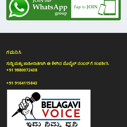
ಗಮನಿಸಿ
ಸುದ್ದಿ ಮತ್ತು ಜಾಹೀರಾತಿಗಾಗಿ ಈ ಕೆಳಗಿನ ಮೊಬೈಲ್ ನಂಬರ್ ಗೆ ಸಂಪರ್ಕಿಸಿ.
+91 9880072438
+91 9164115843