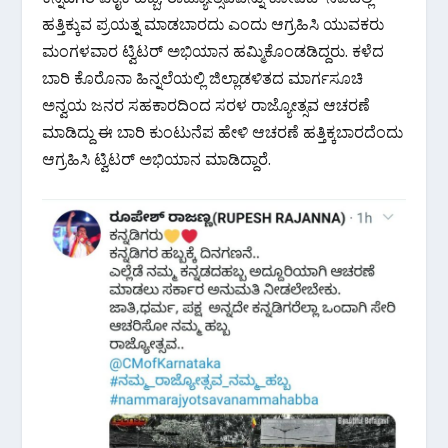
ಹತ್ತಿಕ್ಕುವ ಪ್ರಯತ್ನ ಮಾಡಬಾರದು ಎಂದು ಆಗ್ರಹಿಸಿ ಯುವಕರು
ಮಂಗಳವಾರ ಟ್ವಿಟರ್ ಅಭಿಯಾನ ಹಮ್ಮಿಕೊಂಡಡಿದ್ದರು. ಕಳೆದ
ಬಾರಿ ಕೊರೊನಾ ಹಿನ್ನಲೆಯಲ್ಲಿ ಜಿಲ್ಲಾಡಳಿತದ ಮಾರ್ಗಸೂಚಿ
ಅನ್ವಯ ಜನರ ಸಹಕಾರದಿಂದ ಸರಳ ರಾಜ್ಯೋತ್ಸವ ಆಚರಣೆ
ಮಾಡಿದ್ದು ಈ ಬಾರಿ ಕುಂಟುನೆಪ ಹೇಳಿ ಆಚರಣೆ ಹತ್ತಿಕ್ಕಬಾರದೆಂದು
ಆಗ್ರಹಿಸಿ ಟ್ವಿಟರ್ ಅಭಿಯಾನ ಮಾಡಿದ್ದಾರೆ.