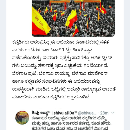
ಕನ್ನಡಿಗರು ಆರಂಭಿಸಿದ್ದ ಈ ಅಭಿಯಾನ ಕರ್ನಾಟಕದಲ್ಲಿ ಸತತ
ಎರಡು ಗಂಟೆಗಳ ಕಾಲ ಟಾಪ್ 1 ಟ್ರೆಂಡಿಂಗ್ ಸ್ಥಾನ
ಪಡೆದುಕೊಂಡಿತ್ತು. ಸುಮಾರು ಇಪ್ಪತ್ತು ಸಾವಿರಕ್ಕೂ ಅಧಿಕ ಟ್ವೀಟ್
ಗಳು ಬಂದಿದ್ದು, ಸರ್ಕಾರಕ್ಕೆ ಇದು ಎಚ್ಚರಿಕೆಯ ಗಂಟೆಯಾಗಿದೆ.
ಬೆಳಗಾವಿ ಪುಟ, ಬೆಳಗಾವಿ ರಾಯಣ್ಣ, ಬೆಳಗಾವಿ ಮಾರ್ವೆಲಸ್
ಹಾಗೂ ಕನ್ನಡಪರ ಸಂಘಟನೆಗಳು ಈ ಅಭಿಯಾನವನ್ನು
ಯಶಸ್ವಿಯಾಗಿ ಮಾಡಿವೆ. ಒಟ್ಟಿನಲ್ಲಿ ಅದ್ಧೂರಿ ರಾಜ್ಯೋತ್ಸವ ಆಚರಣೆ
ಮಾಡಬೇಕು ಎಂಬುದು ಕನ್ನಡಿಗರ ಆಗ್ರಹವಾಗಿದೆ.