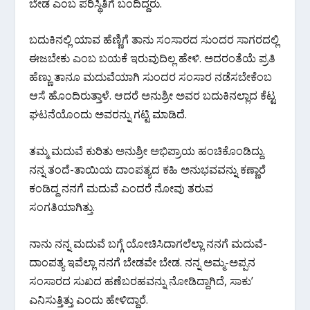
o
p
m
ಬೇಡ ಎಂಬ ಪರಿಸ್ಥಿತಿಗೆ ಬಂದಿದ್ದರು.
k
p
ಬದುಕಿನಲ್ಲಿ ಯಾವ ಹೆಣ್ಣಿಗೆ ತಾನು ಸಂಸಾರದ ಸುಂದರ ಸಾಗರದಲ್ಲಿ
ಈಜಬೇಕು ಎಂಬ ಬಯಕೆ ಇರುವುದಿಲ್ಲ ಹೇಳಿ. ಅದರಂತೆಯೆ ಪ್ರತಿ
ಹೆಣ್ಣು ತಾನೂ ಮದುವೆಯಾಗಿ ಸುಂದರ ಸಂಸಾರ ನಡೆಸಬೇಕೆಂಬ
ಆಸೆ ಹೊಂದಿರುತ್ತಾಳೆ. ಆದರೆ ಅನುಶ್ರೀ ಅವರ ಬದುಕಿನಲ್ಲಾದ ಕೆಟ್ಟ
ಘಟನೆಯೊಂದು ಅವರನ್ನು ಗಟ್ಟಿ ಮಾಡಿದೆ.
ತಮ್ಮ ಮದುವೆ ಕುರಿತು ಅನುಶ್ರೀ ಅಭಿಪ್ರಾಯ ಹಂಚಿಕೊಂಡಿದ್ದು.
ನನ್ನ ತಂದೆ-ತಾಯಿಯ ದಾಂಪತ್ಯದ ಕಹಿ ಅನುಭವವನ್ನು ಕಣ್ಣಾರೆ
ಕಂಡಿದ್ದ ನನಗೆ ಮದುವೆ ಎಂದರೆ ನೋವು ತರುವ
ಸಂಗತಿಯಾಗಿತ್ತು.
ನಾನು ನನ್ನ ಮದುವೆ ಬಗ್ಗೆ ಯೋಚಿಸಿದಾಗಲೆಲ್ಲಾ ನನಗೆ ಮದುವೆ-
ದಾಂಪತ್ಯ ಇವೆಲ್ಲಾ ನನಗೆ ಬೇಡವೇ ಬೇಡ. ನನ್ನ ಅಮ್ಮ-ಅಪ್ಪನ
ಸಂಸಾರದ ಸುಖದ ಹಣೆಬರಹವನ್ನು ನೋಡಿದ್ದಾಗಿದೆ, ಸಾಕು’
ಎನಿಸುತ್ತಿತ್ತು ಎಂದು ಹೇಳಿದ್ದಾರೆ.