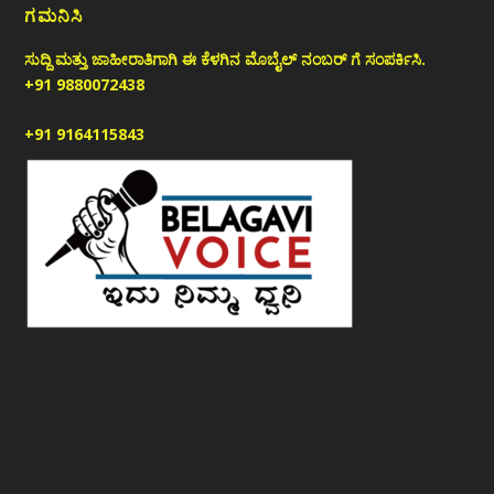
ಗಮನಿಸಿ
ಸುದ್ದಿ ಮತ್ತು ಜಾಹೀರಾತಿಗಾಗಿ ಈ ಕೆಳಗಿನ ಮೊಬೈಲ್ ನಂಬರ್ ಗೆ ಸಂಪರ್ಕಿಸಿ.
+91 9880072438
+91 9164115843