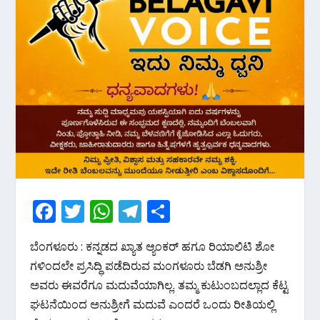
F
T
W
T
S
ac
w
h
el
h
ಬೆಂಗಳೂರು : ಕನ್ನಡದ ಖ್ಯಾತ ಆ್ಯಂಕರ್ ಹಗೂ ರಿಯಾಲಿಟಿ ಶೋ
e
itt
at
e
ar
ಗಳಿಂದಲೇ ಪ್ರಸಿದ್ಧಿ ಪಡೆದಿರುವ ಮಂಗಳೂರು ಬೆಡಗಿ ಅನುಶ್ರೀ
b
er
s
gr
e
ಅವರು ಈವರೆಗೂ ಮದುವೆಯಾಗಿಲ್ಲ. ತಮ್ಮ ಕುಟುಂಬದಲ್ಲಾದ ಕೆಟ್ಟ
o
A
a
ಘಟನೆಯಿಂದ ಅನುಶ್ರೀಗೆ ಮದುವೆ ಎಂದರೆ ಒಂದು ರೀತಿಯಲ್ಲಿ