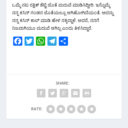
ಒಮ್ಮೆ ನಟ ರಕ್ಷಿತ್ ಶೆಟ್ಟಿ ಜೊತೆ ಮದುವೆ ಮಾಡಿಸಿದ್ದೀರಿ. ಇನ್ನೊಮ್ಮೆ
ನನ್ನ ಕಸಿನ್ ಗಂಡನ ಜೊತೆಯಲ್ಲೂ ಆಗಿಹೋಗಿದೆಯಂತೆ. ಅದನ್ನು
ನನ್ನ ಕಸಿನ್ ಕಾಲ್ ಮಾಡಿ ಹೇಳಿ ನಕ್ಕಿದ್ದಾಳೆ. ಆದರೆ, ನನಗೆ
ನಿಜವಾಗಿಯೂ ಮದುವೆ ಆಗಿಲ್ಲ ಎಂದು ತಿಳಿಸಿದ್ದಾರೆ.
F
T
W
T
S
ac
w
h
el
h
e
itt
at
e
ar
b
er
s
gr
e
o
A
a
SHARE:
o
p
m
k
p
RATE: