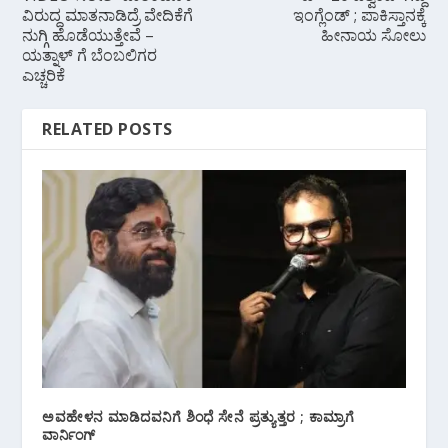
ವಿರುದ್ಧ ಮಾತನಾಡಿದ್ರೆ ವೇದಿಕೆಗೆ
ಇಂಗ್ಲೆಂಡ್ ; ಪಾಕಿಸ್ತಾನಕ್ಕೆ
ನುಗ್ಗಿ ಹೊಡೆಯುತ್ತೇವೆ –
ಹೀನಾಯ ಸೋಲು
ಯತ್ನಾಳ್ ಗೆ ಬೆಂಬಲಿಗರ
ಎಚ್ಚರಿಕೆ
RELATED POSTS
ಅವಹೇಳನ ಮಾಡಿದವನಿಗೆ ಶಿಂಧೆ ಸೇನೆ ಪ್ರತ್ಯುತ್ತರ ; ಕಾಮ್ರಾಗೆ
ವಾರ್ನಿಂಗ್