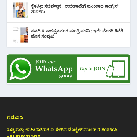
ಕೈತಪ್ಪಿದ ಸಚಿವಸ್ಥಾನ ; ರಾಜೀನಾಮೆಗೆ ಮುಂದಾದ ಕಾಂಗ್ರೆಸ್
‌ಶಾಸಕರು
ಸವದಿ & ಕಾಶಪ್ಪನವರಗೆ ಮಂತ್ರಿ ಪದವಿ ; ಇದೇ ನೋಡಿ‌ ಡಿಕೆಶಿ
ಹೊಸ ಸಂಪುಟ
ಗಮನಿಸಿ
ಸುದ್ದಿ ಮತ್ತು ಜಾಹೀರಾತಿಗಾಗಿ ಈ ಕೆಳಗಿನ ಮೊಬೈಲ್ ನಂಬರ್ ಗೆ ಸಂಪರ್ಕಿಸಿ.
+91 9880072438