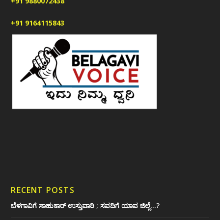
+91 9880072438
+91 9164115843
RECENT POSTS
ಬೆಳಗಾವಿಗೆ ಸಾಹುಕಾರ್ ಉಸ್ತುವಾರಿ ; ಸವದಿಗೆ ಯಾವ ಜಿಲ್ಲೆ…?