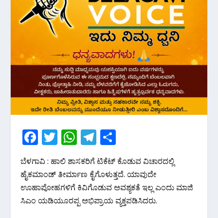
F
T
W
T
S
ac
w
h
el
h
ಬೆಳಗಾವಿ : ಹಾಲಿ ಶಾಸಕರಿಗೆ ಟಿಕೆಟ್ ಕೊಡುವ ವಿಚಾರದಲ್ಲಿ
e
itt
at
e
ar
ಹೈಕಮಾಂಡ್ ತೀರ್ಮಾಣ ಕೈಗೊಳುತ್ತದೆ. ಯಾವುದೇ
b
er
s
gr
e
ಊಹಾಪೋಹಗಳಿಗೆ ಕಿವಿಗೊಡುವ ಅವಶ್ಯಕತೆ ಇಲ್ಲ ಎಂದು ಮಾಜಿ
o
A
a
ಸಿಎಂ ಯಡಿಯೂರಪ್ಪ ಅಭಿಪ್ರಾಯ ವ್ಯಕ್ತಪಡಿಸಿದರು.
o
p
m