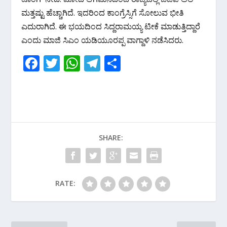
ಮತ್ತಷ್ಟು ಹೆಚ್ಚಾಗಿದೆ. ಇದರಿಂದ ಕಾಂಗ್ರೆಸ್ಸಿಗೆ ಸೋಲುವ ಭೀತಿ
ಎದುರಾಗಿದೆ. ಈ ಭಯದಿಂದ ಸಿದ್ದರಾಮಯ್ಯ ಟೀಕೆ ಮಾಡುತ್ತಿದ್ದಾರೆ
ಎಂದು ಮಾಜಿ ಸಿಎಂ ಯಡಿಯೂರಪ್ಪ ವಾಗ್ದಾಳಿ ನಡೆಸಿದರು.
F
T
W
T
S
ac
w
h
el
h
e
itt
at
e
ar
b
er
s
gr
e
o
A
a
SHARE:
o
p
m
k
p
RATE: