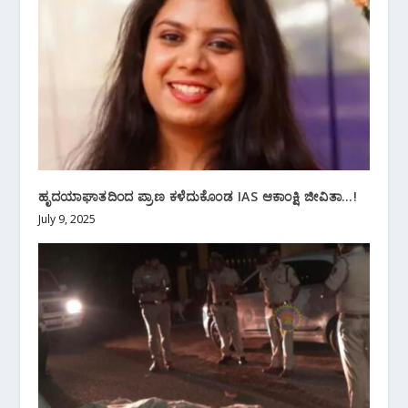
ಹೃದಯಾಘಾತದಿಂದ ಪ್ರಾಣ ಕಳೆದುಕೊಂಡ IAS ಆಕಾಂಕ್ಷಿ ಜೀವಿತಾ…!
July 9, 2025