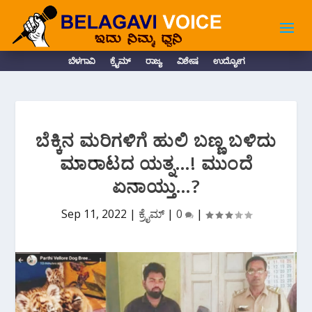
ಬೆಳಗಾವಿ
ಕ್ರೈಮ್
ರಾಜ್ಯ
ವಿಶೇಷ
ಉದ್ಯೋಗ
ಬೆಕ್ಕಿನ ಮರಿಗಳಿಗೆ ಹುಲಿ ಬಣ್ಣ ಬಳಿದು
ಮಾರಾಟದ ಯತ್ನ…! ಮುಂದೆ
ಏನಾಯ್ತು…?
Sep 11, 2022
|
ಕ್ರೈಮ್
|
0
|