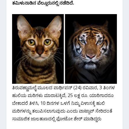
o
A
a
ತಮಿಳುನಾಡಿನ ವೆಲ್ಲೂರುನಲ್ಲಿ ನಡೆದಿದೆ.
o
p
m
k
p
ತಿರುವಣ್ಣಾಮಲೈ ಮೂಲದ ಪಾರ್ಥಿಪನ್‌ (24) ರವಿವಾರ, 3 ತಿಂಗಳ
ಹುಲಿಯ ಮರಿಗಳು ಮಾರಾಟಕ್ಕಿವೆ, 25 ಲಕ್ಷ ರೂ. ಯಾರಿಗಾದರೂ
ಬೇಕಾದರೆ ತಿಳಿಸಿ, 10 ದಿನಗಳ ಒಳಗೆ ನಿಮ್ಮ ವಿಳಾಸಕ್ಕೆ ಹುಲಿ
ಮರಿಗಳನ್ನು ತಲುಪಿಸಲಾಗುವುದು ಎಂದು ವಾಟ್ಸಾಪ್‌ ಸೇರಿದಂತೆ
ಸಾಮಾಜಿಕ ಜಾಲತಾಣದಲ್ಲಿ ಫೋಟೋ ಶೇರ್‌ ಮಾಡಿದ್ದರು