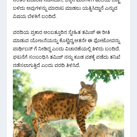
ಬಳಿದು ಅವುಗಳನ್ನು ಮಾರಾಟ ಮಾಡಲು ಯತ್ನಿಸಿದ್ದಾನೆ ಎನ್ನುವ
ವಿಷಯ ಬೆಳಕಿಗೆ ಬಂದಿದೆ.
ವರದಿಯ ಪ್ರಕಾರ ಅಂಬತ್ತೂರಿನ ಸ್ನೇಹಿತ ತಮಿಜ್ ಈ ರೀತಿ
ಮಾಡುವ ಯೋಜನೆಯನ್ನು ಕೊಟ್ಟಿದ್ದ,ಆತನೇ ಈ ಫೋಟೋವನ್ನು
ಪಾರ್ಥಿಬನ್‌ ಗೆ ನೀಡಿದ್ದ ಎಂದು ವಿಚಾರಣೆಯಲ್ಲಿ ತಿಳಿದು ಬಂದಿದೆ.
ಘಟನೆಗೆ ಸಂಬಂಧಿಸಿ ತಮಿಜ್‌ ನನ್ನು ಕೂಡ ವಶಕ್ಕೆ ಪಡೆದು ತನಿಖೆ
ನಡೆಸಲಾಗುತ್ತಿದೆ ಎಂದು ವರದಿ ತಿಳಿಸಿದೆ.