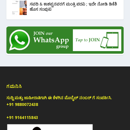
ಸವದಿ & ಕಾಶಪ್ಪನವರಗೆ ಮಂತ್ರಿ ಪದವಿ ; ಇದೇ ನೋಡಿ‌ ಡಿಕೆಶಿ
ಹೊಸ ಸಂಪುಟ
ಗಮನಿಸಿ
ಸುದ್ದಿ ಮತ್ತು ಜಾಹೀರಾತಿಗಾಗಿ ಈ ಕೆಳಗಿನ ಮೊಬೈಲ್ ನಂಬರ್ ಗೆ ಸಂಪರ್ಕಿಸಿ.
+91 9880072438
+91 9164115843