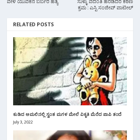
ವೇಳೆ ಯುವಕನ ಬರ್ಬರ ಹತ್ಯೆ
ಸುಳ್ಳು ವದಂತಿ ಹರಡಿದರೆ ಕಠಿಣ
ಕ್ರಮ : ಎಸ್ಪಿ ಸಂಜೀವ್ ಪಾಟೀಲ್
RELATED POSTS
ಕುಡಿದ ಅಮಲಿನಲ್ಲಿ ಸ್ವಂತ ಮಗಳ ಮೇಲೆ ವಿಕೃತಿ ಮೆರೆದ ಪಾಪಿ ತಂದೆ
July 3, 2022