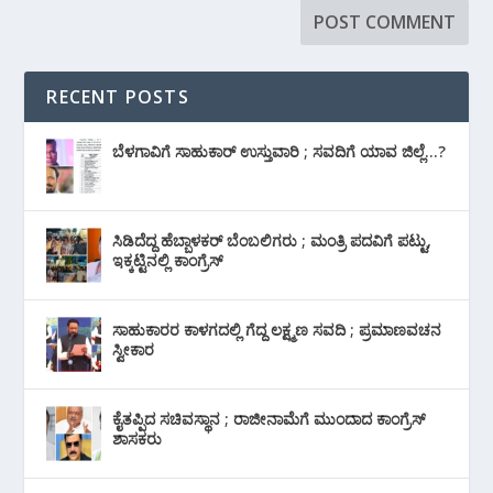
RECENT POSTS
ಬೆಳಗಾವಿಗೆ ಸಾಹುಕಾರ್ ಉಸ್ತುವಾರಿ ; ಸವದಿಗೆ ಯಾವ ಜಿಲ್ಲೆ…?
ಸಿಡಿದೆದ್ದ ಹೆಬ್ಬಾಳಕರ್ ಬೆಂಬಲಿಗರು ; ಮಂತ್ರಿ ಪದವಿಗೆ ‌ಪಟ್ಟು,
ಇಕ್ಕಟ್ಟಿನಲ್ಲಿ ಕಾಂಗ್ರೆಸ್
ಸಾಹುಕಾರರ ಕಾಳಗದಲ್ಲಿ ಗೆದ್ದ ಲಕ್ಷ್ಮಣ ಸವದಿ ; ಪ್ರಮಾಣವಚನ
ಸ್ವೀಕಾರ
ಕೈತಪ್ಪಿದ ಸಚಿವಸ್ಥಾನ ; ರಾಜೀನಾಮೆಗೆ ಮುಂದಾದ ಕಾಂಗ್ರೆಸ್
‌ಶಾಸಕರು