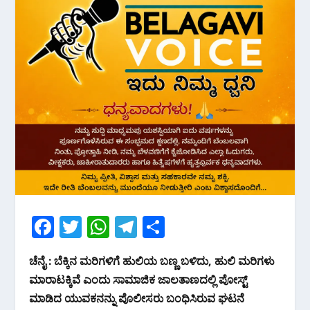
F
T
W
T
S
ac
w
h
el
h
ಚೆನೈ : ಬೆಕ್ಕಿನ ಮರಿಗಳಿಗೆ ಹುಲಿಯ ಬಣ್ಣ ಬಳಿದು, ಹುಲಿ ಮರಿಗಳು
e
itt
at
e
ar
ಮಾರಾಟಕ್ಕಿವೆ ಎಂದು ಸಾಮಾಜಿಕ ಜಾಲತಾಣದಲ್ಲಿ ಪೋಸ್ಟ್‌
b
er
s
gr
e
ಮಾಡಿದ ಯುವಕನನ್ನು ಪೊಲೀಸರು ಬಂಧಿಸಿರುವ ಘಟನೆ