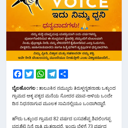
F
T
W
T
S
ac
w
h
el
h
ಬೈಲಹೊಂಗಲ :
ತಾಲೂಕಿನ ನಮ್ಮೂರು ತಿರುಳ್ಗನ್ನಡನಾಡು ಒಕ್ಕುಂದ
e
itt
at
e
ar
ಗ್ರಾಮದ ಅಕ್ಕ ಪಕ್ಕದ ಮನೆಯ ಸೋದರ ಮಾವ-ಅಳಿಯ ಒಂದೇ
b
er
s
gr
e
ದಿನ ನಿಧನರಾಗುವ ಮೂಲಕ ಸಾವಿನಲ್ಲಿಯೂ ಒಂದಾಗಿದ್ದಾರೆ.
o
A
a
o
p
m
ಹೌದು ಒಕ್ಕುಂದ ಗ್ರಾಮದ 82 ವರ್ಷದ ಬಸವಣೆಪ್ಪ ಶಿವಲಿಂಗಪ್ಪ
ಭದ್ರಶೆಟ್ಟಿ ನಿನ್ನೆ ರಾತ್ರಿ ಮೃತರಾದರೆ, ಇಂದು ಬೆಳಿಗ್ಗೆ 73 ವರ್ಷದ