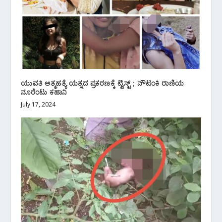
ಯುವತಿ ಆತ್ಮಹತ್ಯೆ ಯತ್ನದ ಪ್ರಕರಣಕ್ಕೆ ಟ್ವಿಸ್ಟ್ ; ನೌಟಂಕಿ ರಾಣಿಯ
ನೂರೆಂಟು ಕಹಾನಿ
July 17, 2024