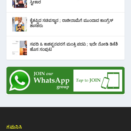
ಸ್ವೀಕಾರ
ಕೈತಪ್ಪಿದ ಸಚಿವಸ್ಥಾನ ; ರಾಜೀನಾಮೆಗೆ ಮುಂದಾದ ಕಾಂಗ್ರೆಸ್
‌ಶಾಸಕರು
ಸವದಿ & ಕಾಶಪ್ಪನವರಗೆ ಮಂತ್ರಿ ಪದವಿ ; ಇದೇ ನೋಡಿ‌ ಡಿಕೆಶಿ
ಹೊಸ ಸಂಪುಟ
ಗಮನಿಸಿ