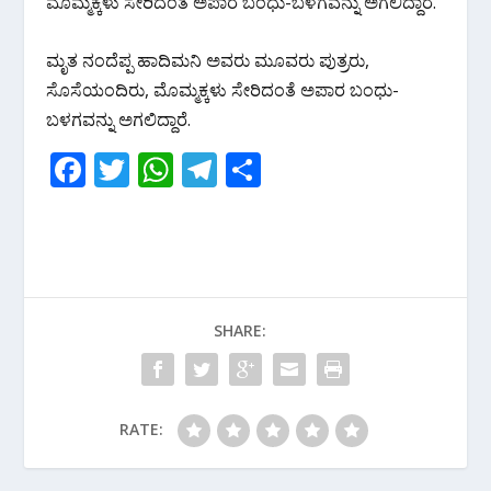
ಮೊಮ್ಮಕ್ಕಳು ಸೇರಿದಂತೆ ಅಪಾರ ಬಂಧು-ಬಳಗವನ್ನು ಅಗಲಿದ್ದಾರೆ.
ಮೃತ ನಂದೆಪ್ಪ ಹಾದಿಮನಿ ಅವರು ಮೂವರು ಪುತ್ರರು,
ಸೊಸೆಯಂದಿರು, ಮೊಮ್ಮಕ್ಕಳು ಸೇರಿದಂತೆ ಅಪಾರ ಬಂಧು-
ಬಳಗವನ್ನು ಅಗಲಿದ್ದಾರೆ.
F
T
W
T
S
ac
w
h
el
h
e
itt
at
e
ar
b
er
s
gr
e
o
A
a
SHARE:
o
p
m
k
p
RATE: