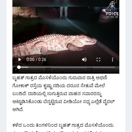
k
p
ಬೃಹತ್ ಗಾತ್ರದ ಮೊಸಳೆಯೊಂದು ಗುರುವಾರ ರಾತ್ರಿ ಅಥಣಿ
ಗೋಕಾಕ್ ರಸ್ತೆಯ ಕೃಷ್ಣಾ ನದಿಯ ದರೂರ ಸೇತುವೆ ಮೇಲೆ
ಬಂದಿದೆ. ದಾರಿಯಲ್ಲಿ ಸಾಗುತ್ತಿರುವ ವಾಹನ ಸವಾರರನ್ನು
ಅಟ್ಟಾಡಿಸಿಕೊಂಡು ಬೆನ್ನಟ್ಟಿರುವ ವೀಡಿಯೋ ಸಧ್ಯ ಎಲ್ಲೆಡೆ ವೈರಲ್
ಆಗಿದೆ.
ಕಳೆದ ಒಂದು ತಿಂಗಳಿನಿಂದ ಬೃಹತ್ ಗಾತ್ರದ ಮೊಸಳೆಯೊಂದು