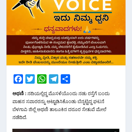
F
T
W
T
S
ac
w
h
el
h
ಅಥಣಿ :
ನದಿಯಲ್ಲಿದ್ದ ಮೊಸಳೆಯೊಂದು ನಡು ರಸ್ತೆಗೆ ಬಂದು
e
itt
at
e
ar
ವಾಹನ ಸವಾರರನ್ನು ಅಟ್ಟಾಡಿಸಿಕೊಂಡು ಬೆನ್ನಟ್ಟಿದ್ದ ಘಟನೆ
b
er
s
gr
e
ಬೆಳಗಾವಿ ಜಿಲ್ಲೆ ಅಥಣಿ ತಾಲೂಕಿನ ದರೂರ ಸೇತುವೆ ಮೇಲೆ‌
o
A
a
ನಡೆದಿದೆ.
o
p
m