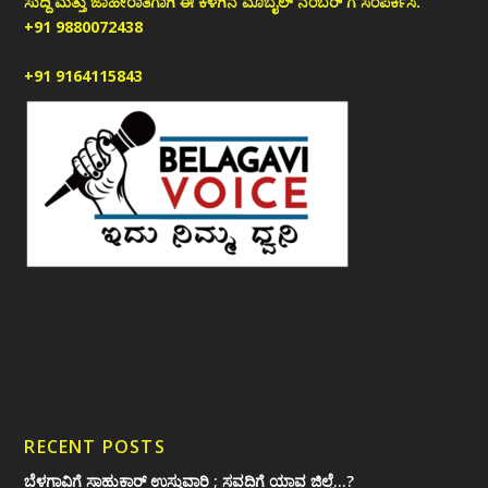
ಸುದ್ದಿ ಮತ್ತು ಜಾಹೀರಾತಿಗಾಗಿ ಈ ಕೆಳಗಿನ ಮೊಬೈಲ್ ನಂಬರ್ ಗೆ ಸಂಪರ್ಕಿಸಿ.
+91 9880072438
+91 9164115843
RECENT POSTS
ಬೆಳಗಾವಿಗೆ ಸಾಹುಕಾರ್ ಉಸ್ತುವಾರಿ ; ಸವದಿಗೆ ಯಾವ ಜಿಲ್ಲೆ…?