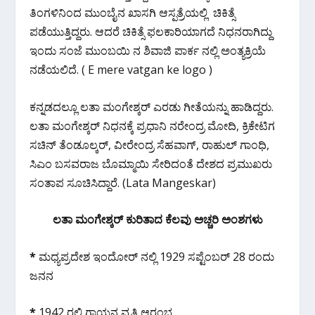
k
p
ತಿಂಗಳಿನಿಂದ ಮುಂಬೈನ ಖಾಸಗಿ ಆಸ್ಪತ್ರೆಯಲ್ಲಿ ಚಿಕಿತ್ಸೆ
ಪಡೆಯುತ್ತಿದ್ದರು. ಆದರೆ ಚಿಕಿತ್ಸೆ ಫಲಕಾರಿಯಾಗದೆ ನಿಧನರಾಗಿದ್ದು
ಇಂದು ಸಂಜೆ ಮುಂಬಯಿ ನ ಶಿವಾಜಿ ಪಾರ್ಕ ನಲ್ಲಿ ಅಂತ್ಯಕ್ರಿಯೆ
ನಡೆಯಲಿದೆ. ( E mere vatgan ke logo )
ಕನ್ನಡದಲ್ಲೂ ಲತಾ ಮಂಗೇಶ್ಕರ್ ಎರಡು ಗೀತೆಯನ್ನು ಹಾಡಿದ್ದರು.
ಲತಾ ಮಂಗೇಶ್ಕರ್ ನಿಧನಕ್ಕೆ ಪ್ರಧಾನಿ ನರೇಂದ್ರ ಮೋದಿ, ಕ್ರಿಕೇಟಿಗ
ಸಚಿನ್ ತೆಂಡೂಲ್ಕರ್, ವೀರೇಂದ್ರ ಸೆಹವಾಗ್, ರಾಹುಲ್ ಗಾಂಧಿ,
ಸಿಎಂ ಬಸವರಾಜ ಬೊಮ್ಮಾಯಿ ಸೇರಿದಂತೆ ದೇಶದ ಪ್ರಮುಖರು
ಸಂತಾಪ ಸೂಚಿಸಿದ್ದಾರೆ. (Lata Mangeskar)
ಲತಾ ಮಂಗೇಶ್ಕರ್ ಕುರಿತಾದ ಕೆಲವು ಅಚ್ಚರಿ ಅಂಶಗಳು
*
ಮಧ್ಯಪ್ರದೇಶ ಇಂದೋರ್ ನಲ್ಲಿ 1929 ಸಪ್ಟೆಂಬರ್ 28 ರಂದು
ಜನನ
*
1942 ರಲ್ಲಿ ಗಾಯನ ವೃತ್ತಿ ಆರಂಭ