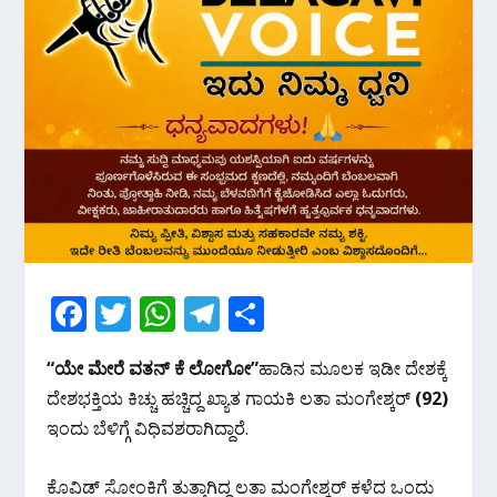
F
T
W
T
S
ac
w
h
el
h
“ಯೇ ಮೇರೆ ವತನ್ ಕೆ ಲೋಗೋ”
ಹಾಡಿನ ಮೂಲಕ ಇಡೀ ದೇಶಕ್ಕೆ
e
itt
at
e
ar
ದೇಶಭಕ್ತಿಯ ಕಿಚ್ಚು ಹಚ್ಚಿದ್ದ ಖ್ಯಾತ ಗಾಯಕಿ ಲತಾ ಮಂಗೇಶ್ಕರ್
(92)
b
er
s
gr
e
ಇಂದು ಬೆಳಿಗ್ಗೆ ವಿಧಿವಶರಾಗಿದ್ದಾರೆ.
o
A
a
o
p
m
ಕೊವಿಡ್ ಸೋಂಕಿಗೆ ತುತ್ತಾಗಿದ್ದ ಲತಾ ಮಂಗೇಶ್ಕರ್ ಕಳೆದ ಒಂದು