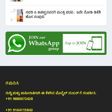
ಸವದಿ & ಕಾಶಪ್ಪನವರಗೆ ಮಂತ್ರಿ ಪದವಿ ; ಇದೇ ನೋಡಿ‌ ಡಿಕೆಶಿ
ಹೊಸ ಸಂಪುಟ
ಗಮನಿಸಿ
ಸುದ್ದಿ ಮತ್ತು ಜಾಹೀರಾತಿಗಾಗಿ ಈ ಕೆಳಗಿನ ಮೊಬೈಲ್ ನಂಬರ್ ಗೆ ಸಂಪರ್ಕಿಸಿ.
+91 9880072438
+91 9164115843