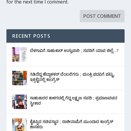
for the next time I comment.
RECENT POSTS
ಬೆಳಗಾವಿಗೆ ಸಾಹುಕಾರ್ ಉಸ್ತುವಾರಿ ; ಸವದಿಗೆ ಯಾವ ಜಿಲ್ಲೆ…?
ಸಿಡಿದೆದ್ದ ಹೆಬ್ಬಾಳಕರ್ ಬೆಂಬಲಿಗರು ; ಮಂತ್ರಿ ಪದವಿಗೆ ‌ಪಟ್ಟು,
ಇಕ್ಕಟ್ಟಿನಲ್ಲಿ ಕಾಂಗ್ರೆಸ್
ಸಾಹುಕಾರರ ಕಾಳಗದಲ್ಲಿ ಗೆದ್ದ ಲಕ್ಷ್ಮಣ ಸವದಿ ; ಪ್ರಮಾಣವಚನ
ಸ್ವೀಕಾರ
ಕೈತಪ್ಪಿದ ಸಚಿವಸ್ಥಾನ ; ರಾಜೀನಾಮೆಗೆ ಮುಂದಾದ ಕಾಂಗ್ರೆಸ್
‌ಶಾಸಕರು