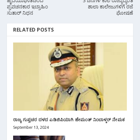
ಹೃದಯಾಘಾತದಿಂದ
3 ದಿನಗಳ‌ ಕಾಲ ರಾಜ್ಯಾದ್ಯಂತ
ಪ್ರವಚನಕಾರ ಇಬ್ರಾಹಿಂ
ಶಾಲಾ ಕಾಲೇಜುಗಳಿಗೆ ರಜೆ
ಸುತಾರ್ ನಿಧನ
ಘೋಷಣೆ
RELATED POSTS
ರಾಜ್ಯ ಗುಪ್ತಚರ ದಳದ ಎಡಿಜಿಪಿಯಾಗಿ ಹೇಮಂತ್ ನಿಂಬಾಳ್ಕರ್ ನೇಮಕ
September 13, 2024