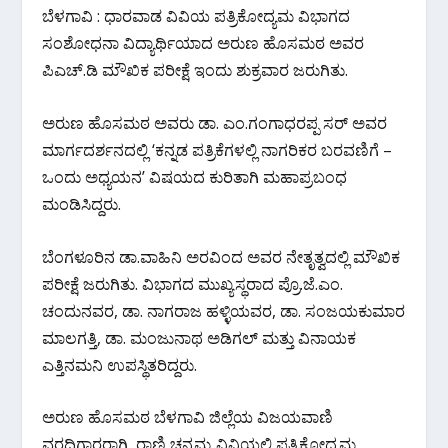
ಬೆಳಗಾವಿ : ಧಾರವಾಡ ವಿವಿಯ ಪತ್ರಿಕೋದ್ಯಮ ವಿಭಾಗದ
e
itt
at
e
ar
ಸಂಶೋಧನಾ ವಿದ್ಯಾರ್ಥಿಯಾದ ಅರುಣ ಹೊಸಮಠ ಅವರ
b
er
s
gr
e
ಪಿಎಚ್‌.ಡಿ ಮೌಖಿಕ‌ ಪರೀಕ್ಷೆ ಇಂದು ಶುಕ್ರವಾರ ಜರುಗಿತು.
o
A
a
o
p
m
ಅರುಣ ಹೊಸಮಠ ಅವರು ಡಾ. ಎಂ.ಗಂಗಾಧರಪ್ಪ ಸರ್ ಅವರ
k
p
ಮಾರ್ಗದರ್ಶನದಲ್ಲಿ ‘ಕನ್ನಡ ಪತ್ರಿಕೆಗಳಲ್ಲಿ ನಾಗರಿಕರ ಬರವಣಿಗೆ –
ಒಂದು ಅಧ್ಯಯನ’ ವಿಷಯದ ಕುರಿತಾಗಿ ಮಹಾಪ್ರಬಂಧ
ಮಂಡಿಸಿದ್ದರು.
ಬೆಂಗಳೂರಿನ ಡಾ.ವಾಹಿನಿ ಅರವಿಂದ ಅವರ ನೇತೃತ್ವದಲ್ಲಿ ಮೌಖಿಕ
ಪರೀಕ್ಷೆ ಜರುಗಿತು. ವಿಭಾಗದ ಮುಖ್ಯಸ್ಥರಾದ ಪ್ರೊ.ಜೆ.ಎಂ.
ಚಂದುನವರ, ಡಾ. ನಾಗರಾಜ ಹಳ್ಳಿಯವರ, ಡಾ. ಸಂಜಯಕುಮಾರ
ಮಾಲಗತ್ತಿ, ಡಾ. ಮಂಜುನಾಥ ಅಡಿಗಲ್ ಮತ್ತು ವಿನಾಯಕ
ಎತ್ತಿನಮನಿ ಉಪಸ್ಥಿತರಿದ್ದರು.
ಅರುಣ ಹೊಸಮಠ ಬೆಳಗಾವಿ ಜಿಲ್ಲೆಯ ವಿಜಯವಾಣಿ
ವರದಿಗಾರರಾಗಿ, ರಾಣಿ ಚನ್ನಮ್ಮ ವಿವಿಯಲ್ಲಿ ಪತ್ರಿಕೋದ್ಯಮ