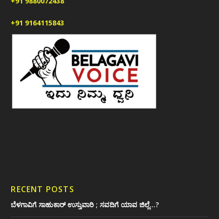
+91 9880072438
+91 9164115843
RECENT POSTS
ಬೆಳಗಾವಿಗೆ ಸಾಹುಕಾರ್ ಉಸ್ತುವಾರಿ ; ಸವದಿಗೆ ಯಾವ ಜಿಲ್ಲೆ…?