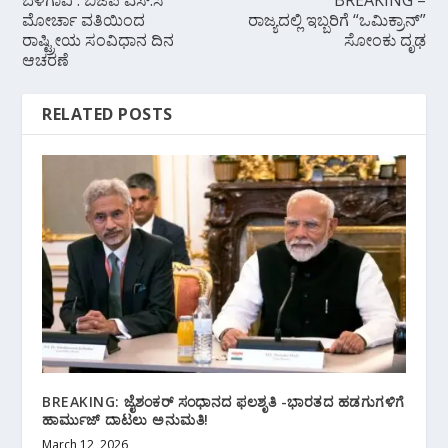
ಬೆಳಗಾವಿ : ಬಿಜೆಪಿ ಎಸ್.ಸಿ
BREAKING –
ಮೋರ್ಚಾ ವತಿಯಿಂದ
ರಾಜ್ಯದಲ್ಲಿ ಇಬ್ಬರಿಗೆ “ಒಮಿಕ್ರಾನ್”
ರಾಷ್ಟ್ರೀಯ ಸಂವಿಧಾನ ದಿನ
ಸೋಂಕು ದೃಢ
ಆಚರಣೆ
RELATED POSTS
BREAKING: ಜೈಶಂಕರ್ ಸಂಧಾನದ ಫಲಶೃತಿ -ಭಾರತದ ಹಡಗುಗಳಿಗೆ
ಹಾರ್ಮುಜ್ ದಾಟಲು ಅನುಮತಿ!
March 12, 2026