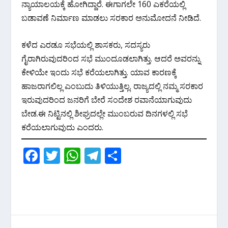
ನ್ಯಾಯಾಲಯಕ್ಕೆ ಹೋಗಿದ್ದಾರೆ. ಈಗಾಗಲೇ 160 ಎಕರೆಯಲ್ಲಿ
ಬಡಾವಣೆ ನಿರ್ಮಾಣ ಮಾಡಲು ಸರಕಾರ ಅನುಮೋದನೆ ನೀಡಿದೆ.
ಕಳೆದ ಎರಡೂ ಸಭೆಯಲ್ಲಿ ಶಾಸಕರು, ಸದಸ್ಯರು
ಗೈರಾಗಿರುವುದರಿಂದ ಸಭೆ ಮುಂದೂಡಲಾಗಿತ್ತು. ಆದರೆ ಅವರನ್ನು
ಕೇಳಿಯೇ ಇಂದು ಸಭೆ ಕರೆಯಲಾಗಿತ್ತು. ಯಾವ ಕಾರಣಕ್ಕೆ
ಹಾಜರಾಗಲಿಲ್ಲ ಎಂಬುದು ತಿಳಿಯುತ್ತಿಲ್ಲ. ರಾಜ್ಯದಲ್ಲಿ ನಮ್ಮ ಸರಕಾರ
ಇರುವುದರಿಂದ ಜನರಿಗೆ ಬೇರೆ ಸಂದೇಶ ರವಾನೆಯಾಗುವುದು
ಬೇಡ.ಈ ನಿಟ್ಟಿನಲ್ಲಿ ಶೀಘ್ರದಲ್ಲೇ ಮುಂಬರುವ ದಿನಗಳಲ್ಲಿ ಸಭೆ
ಕರೆಯಲಾಗುವುದು ಎಂದರು.
F
T
W
T
S
ac
w
h
el
h
e
itt
at
e
ar
b
er
s
gr
e
o
A
a