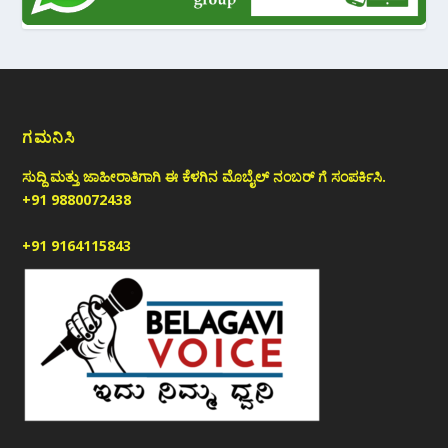
ಗಮನಿಸಿ
ಸುದ್ದಿ ಮತ್ತು ಜಾಹೀರಾತಿಗಾಗಿ ಈ ಕೆಳಗಿನ ಮೊಬೈಲ್ ನಂಬರ್ ಗೆ ಸಂಪರ್ಕಿಸಿ.
+91 9880072438
+91 9164115843