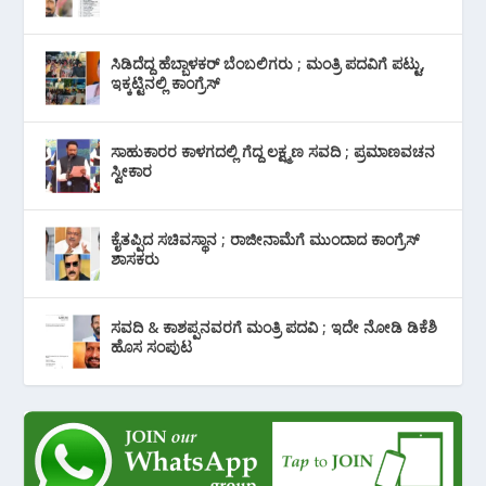
ಸಿಡಿದೆದ್ದ ಹೆಬ್ಬಾಳಕರ್ ಬೆಂಬಲಿಗರು ; ಮಂತ್ರಿ ಪದವಿಗೆ ‌ಪಟ್ಟು,
ಇಕ್ಕಟ್ಟಿನಲ್ಲಿ ಕಾಂಗ್ರೆಸ್
ಸಾಹುಕಾರರ ಕಾಳಗದಲ್ಲಿ ಗೆದ್ದ ಲಕ್ಷ್ಮಣ ಸವದಿ ; ಪ್ರಮಾಣವಚನ
ಸ್ವೀಕಾರ
ಕೈತಪ್ಪಿದ ಸಚಿವಸ್ಥಾನ ; ರಾಜೀನಾಮೆಗೆ ಮುಂದಾದ ಕಾಂಗ್ರೆಸ್
‌ಶಾಸಕರು
ಸವದಿ & ಕಾಶಪ್ಪನವರಗೆ ಮಂತ್ರಿ ಪದವಿ ; ಇದೇ ನೋಡಿ‌ ಡಿಕೆಶಿ
ಹೊಸ ಸಂಪುಟ