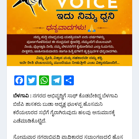
F
T
W
T
S
ac
w
h
el
h
ಬೆಳಗಾವಿ :
ನಗರದ ಅಭಿವೃದ್ಧಿಗೆ ಸಾಥ್ ಕೊಡಬೇಕಿದ್ದ ಬೆಳಗಾವಿ
e
itt
at
e
ar
ಬಿಜೆಪಿ ಶಾಸಕರು ಬುಡಾ ಅಧ್ಯಕ್ಷ ಘೂಳಪ್ಪ ಹೊಸಮನಿ
b
er
s
gr
e
ಕರೆಯಲಾರದ ಸಭೆಗೆ ಗೈರಾಗಿರುವುದು ಹಲವು ಅನುಮಾನಕ್ಕೆ
o
A
a
ಎಡೆಮಾಡಿಕೊಟ್ಟಿದೆ.
o
p
m
ಸೋಮವಾರ ನಗರಾಭಿವೃದ್ಧಿ ಪ್ರಾಧಿಕಾರದ ಸಭಾಂಗಣದಲ್ಲಿ ಹೊಸ