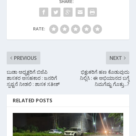
SHARE:
o
p
m
k
p
RATE:
PREVIOUS
NEXT
ಬುಡಾ ಅಧ್ಯಕ್ಷರಿಗೆ ಬಿಜೆಪಿ
ಭಿಕ್ಷುಕರಿಗೆ ಹಣ ಕೊಡುವುದು
ಶಾಸಕರ ಅಸಹಕಾರ : ಜನರಿಗೆ
ನಿಲ್ಲಿಸಿ : ಈ ಅಭಿಯಾನದ ಬಗ್ಗೆ
ಸ್ಪಷ್ಟನೆ ನೀಡಲಿ : ಶಾಸಕ ಸತೀಶ್
ನಿಮಗೆಷ್ಟು ಗೊತ್ತು…?
RELATED POSTS