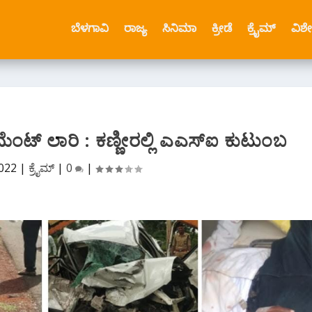
ಬೆಳಗಾವಿ
ರಾಜ್ಯ
ಸಿನಿಮಾ
ಕ್ರೀಡೆ
ಕ್ರೈಮ್
ವಿಶ
ಮೆಂಟ್ ಲಾರಿ : ಕಣ್ಣೀರಲ್ಲಿ ಎಎಸ್ಐ ಕುಟುಂಬ
2022
|
ಕ್ರೈಮ್
|
0
|