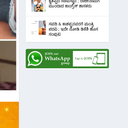
ಕೈತಪ್ಪಿದ ಸಚಿವಸ್ಥಾನ ; ರಾಜೀನಾಮೆಗೆ
ಮುಂದಾದ ಕಾಂಗ್ರೆಸ್ ‌ಶಾಸಕರು
ಸವದಿ & ಕಾಶಪ್ಪನವರಗೆ ಮಂತ್ರಿ
ಪದವಿ ; ಇದೇ ನೋಡಿ‌ ಡಿಕೆಶಿ ಹೊಸ
ಸಂಪುಟ