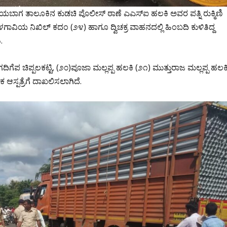
 ರಾಯಬಾಗ ತಾಲೂಕಿನ ಕುಡಚಿ ಪೊಲೀಸ್ ಠಾಣೆ ಎಎಸ್‌ಐ ಹಲಕಿ ಅವರ ಪತ್ನಿ ರುಕ್ಮಿಣಿ
ೆಳಗಾವಿಯ ನಿಖಿಲ್ ಕದಂ (೨೪) ಹಾಗೂ ದ್ವಿಚಕ್ರ ವಾಹನದಲ್ಲಿ ಹಿಂಬದಿ ಕುಳಿತಿದ್ದ
.
ದಿಗೆಪ ಚಿಪ್ಪಲಕಟ್ಟಿ, (೨೦)ಪೂಜಾ ಮಲ್ಲಪ್ಪ ಹಲಕಿ (೨೧) ಮುತ್ತುರಾಜ ಮಲ್ಲಪ್ಪ ಹಲಕ
ಕಾಕ ಆಸ್ಪತ್ರೆಗೆ ದಾಖಲಿಸಲಾಗಿದೆ.