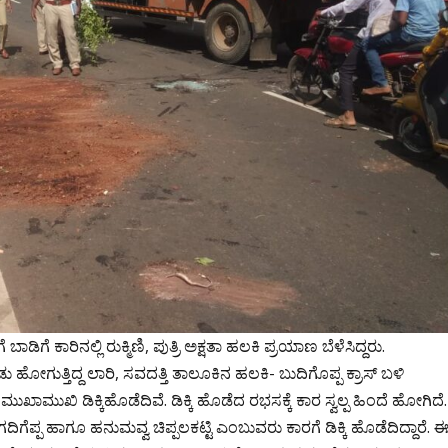
 ಕಾರಿನಲ್ಲಿ ರುಕ್ಮಿಣಿ, ಪುತ್ರಿ ಅಕ್ಷತಾ ಹಲಕಿ ಪ್ರಯಾಣ ಬೆಳೆಸಿದ್ದರು.
ುತ್ತಿದ್ದ ಲಾರಿ, ಸವದತ್ತಿ ತಾಲೂಕಿನ ಹಲಕಿ- ಬುದಿಗೊಪ್ಪ ಕ್ರಾಸ್ ಬಳಿ
ಾಮುಖಿ ಡಿಕ್ಕಿಹೊಡೆದಿವೆ. ಡಿಕ್ಕಿ ಹೊಡೆದ ರಭಸಕ್ಕೆ ಕಾರ ಸ್ವಲ್ಪ ಹಿಂದೆ ಹೋಗಿದೆ.
 ಗದಿಗೆಪ್ಪ ಹಾಗೂ ಹನುಮವ್ವ ಚಿಪ್ಪಲಕಟ್ಟಿ ಎಂಬುವರು ಕಾರಗೆ ಡಿಕ್ಕಿ ಹೊಡೆದಿದ್ದಾರೆ. 