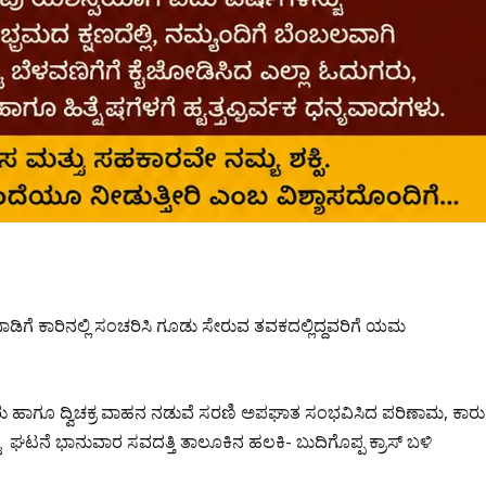
ಬಾಡಿಗೆ ಕಾರಿನಲ್ಲಿ ಸಂಚರಿಸಿ ಗೂಡು ಸೇರುವ ತವಕದಲ್ಲಿದ್ದವರಿಗೆ ಯಮ
ಾಗೂ ದ್ವಿಚಕ್ರ ವಾಹನ ನಡುವೆ ಸರಣಿ ಅಪಘಾತ ಸಂಭವಿಸಿದ ಪರಿಣಾಮ, ಕಾರು
ಪಟ್ಟ ಘಟನೆ ಭಾನುವಾರ ಸವದತ್ತಿ ತಾಲೂಕಿನ ಹಲಕಿ- ಬುದಿಗೊಪ್ಪ ಕ್ರಾಸ್ ಬಳಿ