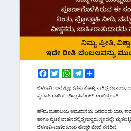
F
T
W
T
S
ac
w
h
el
h
ಬೆಳಗಾವಿ : ಅದೆಷ್ಟೋ ಕನಸು ಹೊತ್ತು ಸಾಗಿದ್ದ ಕುಟುಂಬ, 
e
itt
at
e
ar
ಸ್ವರೂಪಿಯಾಗಿ ಬಂದಿದ್ದು ಸಿಮೆಂಟ್ ತುಂಬಿದ್ದ ಲಾರಿ.‌
b
er
s
gr
e
o
A
a
ಹೌದು ಮಹಾಲಯ ಅಮವಾಸೆಯ‌ ದಿನದಂದು ಲಾರಿ, ಕಾರು ಹ
o
p
m
ಹಾಗೂ ದ್ವಿಚಕ್ರ ವಾಹನದಲ್ಲಿದ್ದ ನಾಲ್ವರು ಸ್ಥಳದಲ್ಲೇ ಮೃತ
k
p
ಬೆಳಗಾವಿ-ಬಾಗಲಕೋಟ ಹೆದ್ದಾರಿ ಮೇಲೆ ನಡೆದಿದೆ.