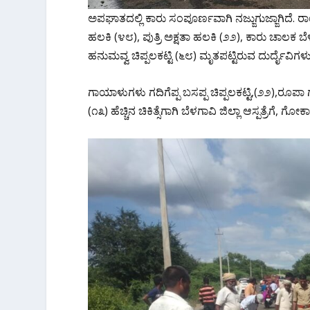
ಅಪಘಾತದಲ್ಲಿ ಕಾರು ಸಂಪೂರ್ಣವಾಗಿ ನಜ್ಜುಗುಜ್ಜಾಗಿದೆ.‌
ಹಲಕಿ (೪೮), ಪುತ್ರಿ ಅಕ್ಷತಾ ಹಲಕಿ (೨೨), ಕಾರು ಚಾಲಕ ಬ
ಹನುಮವ್ವ ಚಿಪ್ಪಲಕಟ್ಟಿ (೬೮) ಮೃತಪಟ್ಟಿರುವ ದುರ್ದೈವಿಗಳು
ಗಾಯಾಳುಗಳು ಗದಿಗೆಪ್ಪ ಬಸಪ್ಪ ಚಿಪ್ಪಲಕಟ್ಟಿ,(೨೨),ರೂಪಾ ಗ
(೧೩) ಹೆಚ್ಚಿನ ಚಿಕಿತ್ಸೆಗಾಗಿ ಬೆಳಗಾವಿ ಜಿಲ್ಲಾ ಆಸ್ಪತ್ರೆಗೆ, ಗೋ