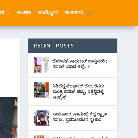
ೇಷ
ಅಂಕಣ
ಉದ್ಯೋಗ
ಸಂಪರ್ಕಿಸಿ
RECENT POSTS
ಬೆಳಗಾವಿಗೆ ಸಾಹುಕಾರ್ ಉಸ್ತುವಾರಿ ;
ಸವದಿಗೆ ಯಾವ ಜಿಲ್ಲೆ…?
ಸಿಡಿದೆದ್ದ ಹೆಬ್ಬಾಳಕರ್ ಬೆಂಬಲಿಗರು ;
ಮಂತ್ರಿ ಪದವಿಗೆ ‌ಪಟ್ಟು, ಇಕ್ಕಟ್ಟಿನಲ್ಲಿ
ಕಾಂಗ್ರೆಸ್
ಸಾಹುಕಾರರ ಕಾಳಗದಲ್ಲಿ ಗೆದ್ದ ಲಕ್ಷ್ಮಣ
ಸವದಿ ; ಪ್ರಮಾಣವಚನ ಸ್ವೀಕಾರ