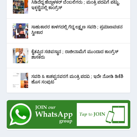
ಸಿಡಿದೆದ್ದ ಹೆಬ್ಬಾಳಕರ್ ಬೆಂಬಲಿಗರು ; ಮಂತ್ರಿ ಪದವಿಗೆ ‌ಪಟ್ಟು,
ಇಕ್ಕಟ್ಟಿನಲ್ಲಿ ಕಾಂಗ್ರೆಸ್
ಸಾಹುಕಾರರ ಕಾಳಗದಲ್ಲಿ ಗೆದ್ದ ಲಕ್ಷ್ಮಣ ಸವದಿ ; ಪ್ರಮಾಣವಚನ
ಸ್ವೀಕಾರ
ಕೈತಪ್ಪಿದ ಸಚಿವಸ್ಥಾನ ; ರಾಜೀನಾಮೆಗೆ ಮುಂದಾದ ಕಾಂಗ್ರೆಸ್
‌ಶಾಸಕರು
ಸವದಿ & ಕಾಶಪ್ಪನವರಗೆ ಮಂತ್ರಿ ಪದವಿ ; ಇದೇ ನೋಡಿ‌ ಡಿಕೆಶಿ
ಹೊಸ ಸಂಪುಟ