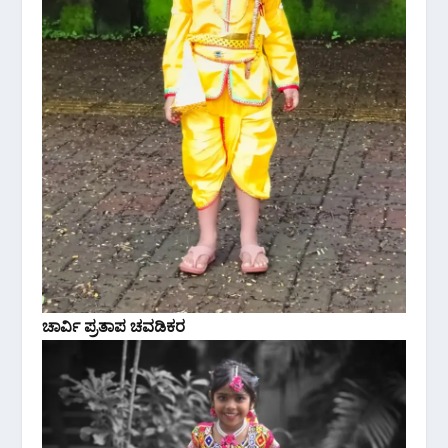
ಚಾರ್ವಿ ಪ್ರತಾಪ ಚವಡಿಕರ