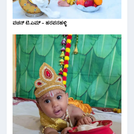
ವಚನ್ ಟಿ.ಎಮ್ – ಹರಪನಹಳ್ಳಿ