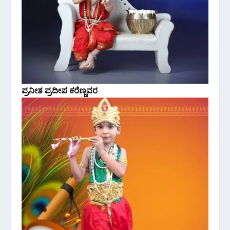
ಪ್ರನೀತ ಪ್ರದೀಪ ಕರೆಣ್ಣವರ