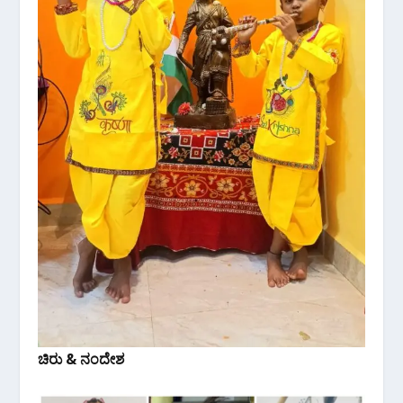
ಚಿರು & ನಂದೇಶ