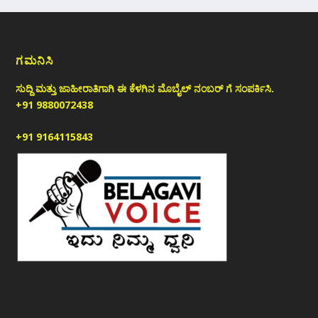
ಗಮನಿಸಿ
ಸುದ್ದಿ ಮತ್ತು ಜಾಹೀರಾತಿಗಾಗಿ ಈ ಕೆಳಗಿನ ಮೊಬೈಲ್ ನಂಬರ್ ಗೆ ಸಂಪರ್ಕಿಸಿ.
+91 9880072438
+91 9164115843