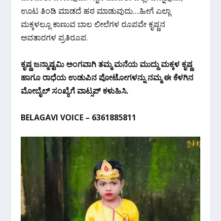
k
p
ಊಟ ತಿಂಡಿ ಮಾಡದೆ ಹಠ ಮಾಡುವುದು….ಹೀಗೆ ಎಲ್ಲಾ
ಮಕ್ಕಳಲ್ಲೂ ಕಾಣುವ ಬಾಲ ಲೀಲೆಗಳ ರೂಪವೇ ಕೃಷ್ಣನ
ಅವತಾರಗಳ ಪ್ರತಿರೂಪ.
ಕೃಷ್ಣ ಜನ್ಮಾಷ್ಟಮಿ ಅಂಗವಾಗಿ ತಮ್ಮ ಮನೆಯ ಮುದ್ದು ಮಕ್ಕಳ ಕೃಷ್ಣ
ಹಾಗೂ ರಾಧೆಯ ಉಡುಪಿನ ಪೋಟೋಗಳನ್ನು ನಮ್ಮ ಈ ಕೆಳಗಿನ
ಮೋಬೈಲ್ ಸಂಖ್ಯೆಗೆ ವಾಟ್ಸಪ್ ಕಳುಹಿಸಿ.
BELAGAVI VOICE – 6361885811