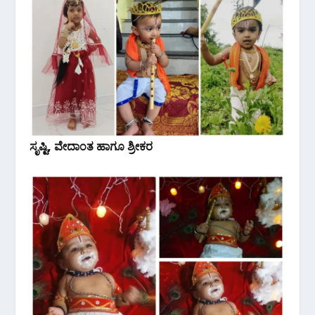
ಸೃಷ್ಟಿ, ವೇದಾಂತ ಹಾಗೂ ಶ್ರೀಕರ