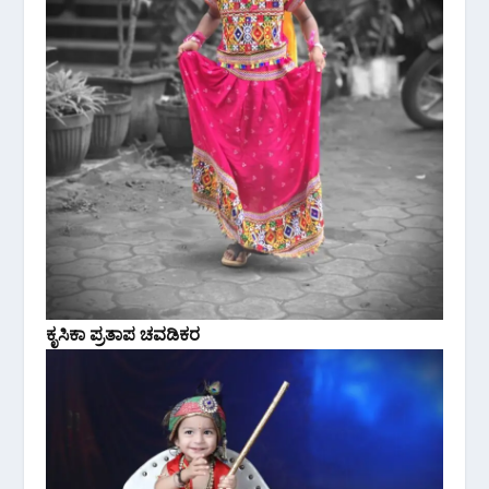
ಕೃಸಿಕಾ ಪ್ರತಾಪ ಚವಡಿಕರ