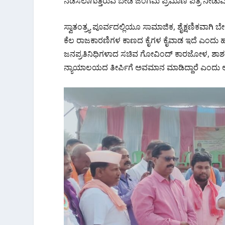
ನಡೆಸಲಾಗುತ್ತಿರುವ ಬೇಡ ಜಂಗಮ ಪ್ರಮಾಣ ಪತ್ರ ನೀಡುವ
ಸ್ವಾತಂತ್ರ್ಯ ಪೂರ್ವದಲ್ಲಿಯೂ ಸಾಮಾಜಿಕ, ಶೈಕ್ಷಣಿಕವಾ
ಕೆಲ ರಾಜಕಾರಣಿಗಳ ಕಾಣದ ಕೈಗಳ ಕೈವಾಡ ಇದೆ ಎಂದು 
ಜನಪ್ರತಿನಿಧಿಗಳಾದ ಸಚಿವ ಗೋವಿಂದ್ ಕಾರಜೋಳ, ಶಾಶ
ನ್ಯಾಯಾಲಯದ ತೀರ್ಪಿಗೆ ಅವಮಾನ ಮಾಡಿದ್ದಾರೆ ಎಂದು ಆಕ್