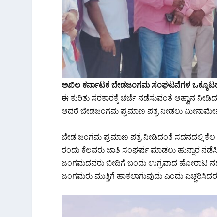
ಅಖಿಲ ಕರ್ನಾಟಕ ಬೇಡಜಂಗಮ ಸಂಘಟನೆಗಳ ಒಕ್ಕೂಟದ ರಾಜ
ಈ ಕುರಿತು ಸರಕಾರಕ್ಕೆ ಚರ್ಚೆ ನಡೆಸುವಂತೆ ಆಹ್ವಾನ ‌ನ
ಆದರೆ ಬೇಡಜಂಗಮ ಪ್ರಮಾಣ ಪತ್ರ ನೀಡಲು ಮೀನಾಮೇಷ ಏ
ಬೇಡ ಜಂಗಮ ಪ್ರಮಾಣ ಪತ್ರ ನೀಡಿದಂತೆ ಸದನದಲ್ಲಿ ಕೆಲ ಜನಪ
ರಂದು ಕೆಲವರು ಜಾತಿ ಸಂಘರ್ಷ ಮಾಡಲು ಹುನ್ನಾರ ನಡೆಸಿದ
ಜಂಗಮದವರು ಬೀದಿಗೆ ಬಂದು ಉಗ್ರವಾದ ಹೋರಾಟ ನಡೆಸುವ
ಜಂಗಮರು ಮುತ್ತಿಗೆ ಹಾಕಲಾಗುವುದು ಎಂದು ಎಚ್ಚರಿಸಿದರ