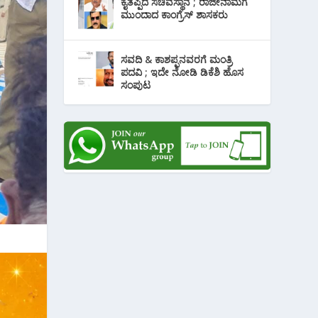
ಕೈತಪ್ಪಿದ ಸಚಿವಸ್ಥಾನ ; ರಾಜೀನಾಮೆಗೆ
ಮುಂದಾದ ಕಾಂಗ್ರೆಸ್ ‌ಶಾಸಕರು
ಸವದಿ & ಕಾಶಪ್ಪನವರಗೆ ಮಂತ್ರಿ
ಪದವಿ ; ಇದೇ ನೋಡಿ‌ ಡಿಕೆಶಿ ಹೊಸ
ಸಂಪುಟ