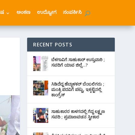
ೇಷ
ಅಂಕಣ
ಉದ್ಯೋಗ
ಸಂಪರ್ಕಿಸಿ
RECENT POSTS
ಬೆಳಗಾವಿಗೆ ಸಾಹುಕಾರ್ ಉಸ್ತುವಾರಿ ;
ಸವದಿಗೆ ಯಾವ ಜಿಲ್ಲೆ…?
ಸಿಡಿದೆದ್ದ ಹೆಬ್ಬಾಳಕರ್ ಬೆಂಬಲಿಗರು ;
ಮಂತ್ರಿ ಪದವಿಗೆ ‌ಪಟ್ಟು, ಇಕ್ಕಟ್ಟಿನಲ್ಲಿ
ಕಾಂಗ್ರೆಸ್
ಸಾಹುಕಾರರ ಕಾಳಗದಲ್ಲಿ ಗೆದ್ದ ಲಕ್ಷ್ಮಣ
ಸವದಿ ; ಪ್ರಮಾಣವಚನ ಸ್ವೀಕಾರ