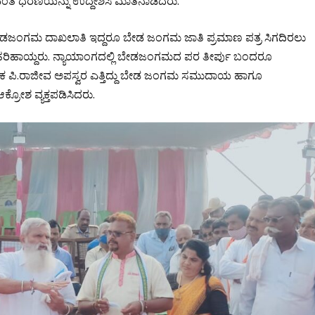
ಂತೆ ಧರಣಿಯನ್ನು ಉದ್ದೇಶಿಸಿ ಮಾತನಾಡಿದರು.
ಗಿ ಬೇಡಜಂಗಮ ದಾಖಲಾತಿ ಇದ್ದರೂ ಬೇಡ ಜಂಗಮ ಜಾತಿ ಪ್ರಮಾಣ ಪತ್ರ ಸಿಗದಿರಲು
ಹರಿಹಾಯ್ದರು. ನ್ಯಾಯಾಂಗದಲ್ಲಿ ಬೇಡಜಂಗಮದ ಪರ ತೀರ್ಪು ಬಂದರೂ
ಕ ಪಿ.ರಾಜೀವ ಅಪಸ್ವರ ಎತ್ತಿದ್ದು ಬೇಡ ಜಂಗಮ ಸಮುದಾಯ ಹಾಗೂ
ರೋಶ ವ್ಯಕ್ತಪಡಿಸಿದರು.