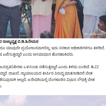
್ಯಾಧ್ಯಕ್ಷ ಬಿ.ಡಿ.ಹಿರೇಮಠ
ೀಡಿದರೂ ಯಾವುದೇ ಪ್ರಯೋಜನವಾಗಲಿಲ್ಲ. ಇದು ಸರಕಾರ ಅಧಿಕಾರಿಗಳಿಗೂ ತಿಳಿದಿದೆ.
ಣಿಸುತ್ತಿದ್ದಾರೆ ಎಂದು ಅಸಮಾಧಾನ ಹೊರಹಾಕಿದರು.
್ರತಿನಿದಿಗಳು ಒಳಸಂಚು ನಡೆಸುತ್ತಿದ್ದಾರೆ ಎಂದು ತಿಳಿದು ಬಂದಿದೆ. ಡಿ.22
್ದಾರೆ. ದಾಖಲೆ, ನ್ಯಾಯಾಲಯದ ತೀರ್ಪಿನ ವಿರುದ್ಧ ಮಾತನಾಡಿದರೆ ಬೇಡ
ುದಾಗಿ ಅಲ್ಲದೆ, ಜನೇವರಿಯಲ್ಲಿ ಬೆಂಗಳೂರಿನ ವಿಧಾನ ಸೌಧಕ್ಕೆ ಬೇಡ
ು.