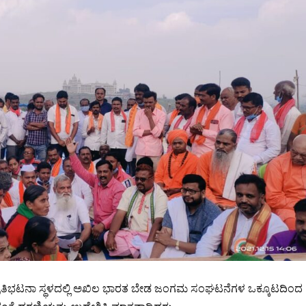
ರತಿಭಟನಾ ಸ್ಥಳದಲ್ಲಿ ಅಖಿಲ ಭಾರತ ಬೇಡ ಜಂಗಮ ಸಂಘಟನೆಗಳ ಒಕ್ಕೂಟದಿಂದ