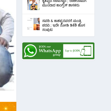
ಕೈತಪ್ಪಿದ ಸಚಿವಸ್ಥಾನ ; ರಾಜೀನಾಮೆಗೆ
ಮುಂದಾದ ಕಾಂಗ್ರೆಸ್ ‌ಶಾಸಕರು
ಸವದಿ & ಕಾಶಪ್ಪನವರಗೆ ಮಂತ್ರಿ
ಪದವಿ ; ಇದೇ ನೋಡಿ‌ ಡಿಕೆಶಿ ಹೊಸ
ಸಂಪುಟ