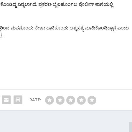
ಲ ಪಡೆಕೊಂಡಿದ್ದ ಎನ್ನಲಾಗಿದೆ. ಪ್ರಕರಣ ಬೈಲಹೊಂಗಲ ಪೊಲೀಸ್ ಠಾಣೆಯಲ್ಲಿ
ದರಿಂದ ಮನನೊಂದು ನೇಣು ಹಾಕಿಕೊಂಡು ಆತ್ಮಹತ್ಯೆ ಮಾಡಿಕೊಂಡಿದ್ದಾನೆ ಎಂದು
ೆ.
RATE: