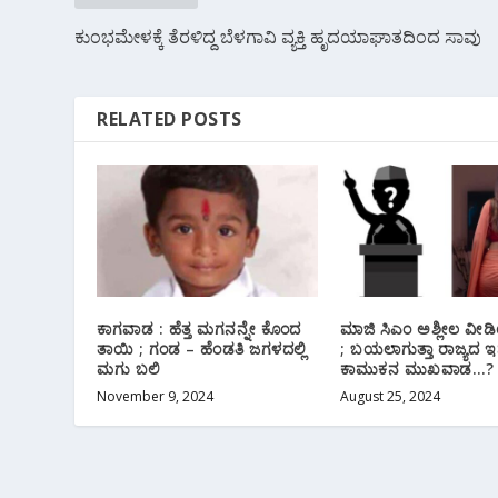
ಕುಂಭಮೇಳಕ್ಕೆ ತೆರಳಿದ್ದ ಬೆಳಗಾವಿ ವ್ಯಕ್ತಿ ಹೃದಯಾಘಾತದಿಂದ ಸಾವು
RELATED POSTS
ಕಾಗವಾಡ : ಹೆತ್ತ ಮಗನನ್ನೇ ಕೊಂದ
ಮಾಜಿ ಸಿಎಂ ಅಶ್ಲೀಲ ವೀಡ
ತಾಯಿ ; ಗಂಡ – ಹೆಂಡತಿ ಜಗಳದಲ್ಲಿ
; ಬಯಲಾಗುತ್ತಾ ರಾಜ್ಯದ ಇನ್
ಮಗು ಬಲಿ‌
ಕಾಮುಕನ ಮುಖವಾಡ…?
November 9, 2024
August 25, 2024