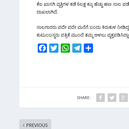
o
p
m
ಕೆಲ ಖಾಸಗಿ ವ್ಯಕ್ತಿಗಳ ಕಡೆ 6ಲಕ್ಷ ಕ್ಕೂ ಹೆಚ್ಚು ಹಣ ಸಾ
k
p
ದಾಖಲಾಗಿದೆ.
ಸಾಲಗಾರರು ಪದೇ ಪದೇ ಮನೆಗೆ ಬಂದು ಕಿರುಕುಳ ನೀಡಿದ್
ಕುಟುಂಬಸ್ಥರು ಪತ್ರಿಕೆ ಮುಂದೆ ತಮ್ಮ ಅಳಲು ವ್ಯಕ್ತಪಡಿಸಿದ್ದಾರ
F
T
W
T
S
ac
w
h
el
h
e
itt
at
e
ar
b
er
s
gr
e
o
A
a
o
p
m
SHARE:
k
p
PREVIOUS