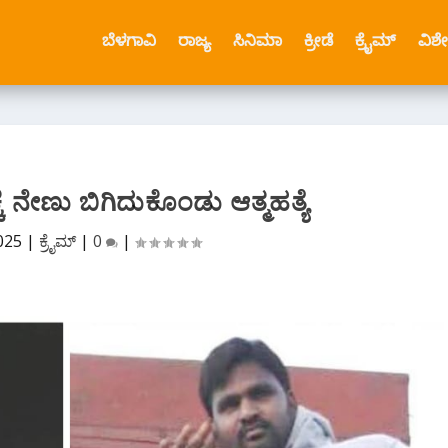
ಬೆಳಗಾವಿ
ರಾಜ್ಯ
ಸಿನಿಮಾ
ಕ್ರೀಡೆ
ಕ್ರೈಮ್
ವಿಶ
 ನೇಣು ಬಿಗಿದುಕೊಂಡು ಆತ್ಮಹತ್ಯೆ
025
|
ಕ್ರೈಮ್
|
0
|