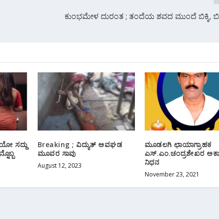
ಕುಂಭಮೇಳ ದುರಂತ ; ತಂದೆಯ ಶವದ ಮುಂದೆ ಬಿಕ್ಕಿ, ಬಿಕ್ಕಿ 
ಿಯೋ ಸದ್ದು
Breaking ; ವಿದ್ಯುತ್ ಅವಘಡ
ಮೂಡಲಗಿ ಛಾಯಾಗ್ರಾಹಕ
ನೊಬ್ಬ
ಮೂವರ ಸಾವು
ಎಸ್.ಎಂ.ಚಂದ್ರಶೇಖರ ಅಕಾ
ನಿಧನ
August 12, 2023
November 23, 2021