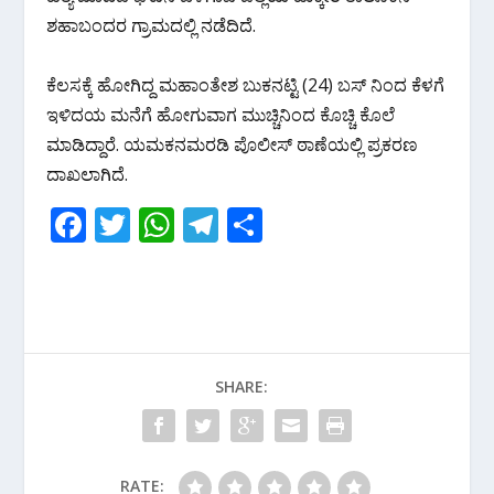
k
p
ಶಹಾಬಂದರ ಗ್ರಾಮದಲ್ಲಿ ನಡೆದಿದೆ.
ಕೆಲಸಕ್ಕೆ‌ ಹೋಗಿದ್ದ ಮಹಾಂತೇಶ ಬುಕನಟ್ಟಿ (24) ಬಸ್ ನಿಂದ ಕೆಳಗೆ
ಇಳಿದಯ ಮನೆಗೆ ಹೋಗುವಾಗ ಮುಚ್ಚಿನಿಂದ ಕೊಚ್ಚಿ ಕೊಲೆ
ಮಾಡಿದ್ದಾರೆ. ಯಮಕನಮರಡಿ ಪೊಲೀಸ್ ಠಾಣೆಯಲ್ಲಿ ಪ್ರಕರಣ
ದಾಖಲಾಗಿದೆ.
F
T
W
T
S
ac
w
h
el
h
e
itt
at
e
ar
b
er
s
gr
e
o
A
a
SHARE:
o
p
m
k
p
RATE: