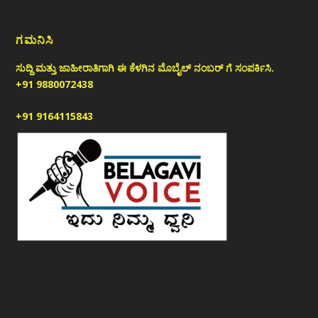
ಗಮನಿಸಿ
ಸುದ್ದಿ ಮತ್ತು ಜಾಹೀರಾತಿಗಾಗಿ ಈ ಕೆಳಗಿನ ಮೊಬೈಲ್ ನಂಬರ್ ಗೆ ಸಂಪರ್ಕಿಸಿ.
+91 9880072438
+91 9164115843