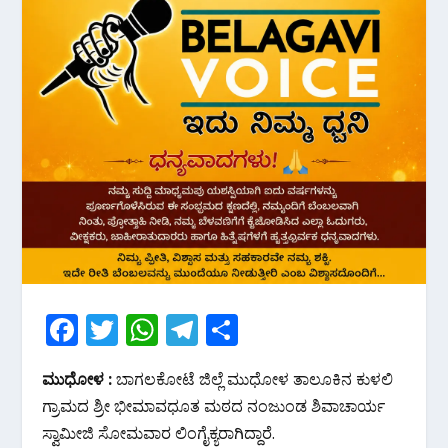
F
T
W
T
S
ac
w
h
el
h
ಮುಧೋಳ :
ಬಾಗಲಕೋಟೆ ಜಿಲ್ಲೆ ಮುಧೋಳ ತಾಲೂಕಿನ ಕುಳಲಿ
e
itt
at
e
ar
ಗ್ರಾಮದ ಶ್ರೀ ಭೀಮಾವಧೂತ ಮಠದ ನಂಜುಂಡ ಶಿವಾಚಾರ್ಯ
b
er
s
gr
e
ಸ್ವಾಮೀಜಿ ಸೋಮವಾರ ಲಿಂಗೈಕ್ಯರಾಗಿದ್ದಾರೆ.