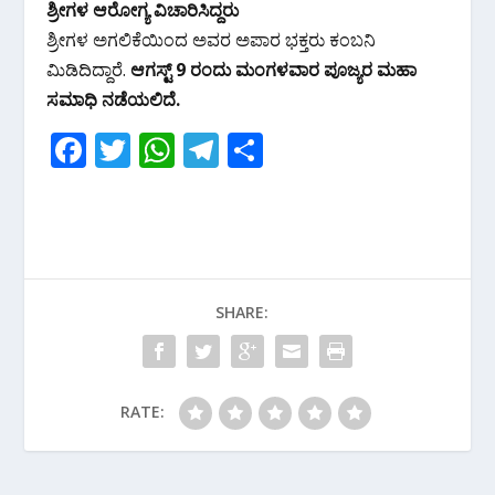
ಶ್ರೀಗಳ ಆರೋಗ್ಯ ವಿಚಾರಿಸಿದ್ದರು
ಶ್ರೀಗಳ ಅಗಲಿಕೆಯಿಂದ ಅವರ ಅಪಾರ ಭಕ್ತರು ಕಂಬನಿ
ಮಿಡಿದಿದ್ದಾರೆ.
ಆಗಸ್ಟ್ 9 ರಂದು ಮಂಗಳವಾರ ಪೂಜ್ಯರ ಮಹಾ
ಸಮಾಧಿ ನಡೆಯಲಿದೆ.
F
T
W
T
S
ac
w
h
el
h
e
itt
at
e
ar
b
er
s
gr
e
o
A
a
SHARE:
o
p
m
k
p
RATE: