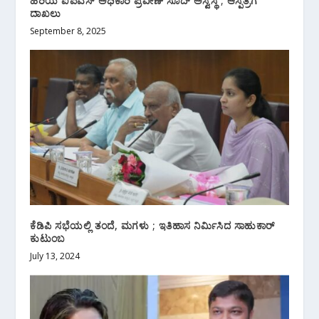
ಹಿರಿಯ ಐಪಿಎಸ್ ಅಧಿಕಾರಿ ಪ್ರವೀಣ್ ಸೂದ್ ಅಸ್ವಸ್ಥ‌ ; ಆಸ್ಪತ್ರೆಗೆ
ದಾಖಲು
September 8, 2025
ಕೆಡಿಪಿ ಸಭೆಯಲ್ಲಿ ತಂದೆ, ಮಗಳು ; ಇತಿಹಾಸ ನಿರ್ಮಿಸಿದ ಸಾಹುಕಾರ್
ಕುಟುಂಬ
July 13, 2024