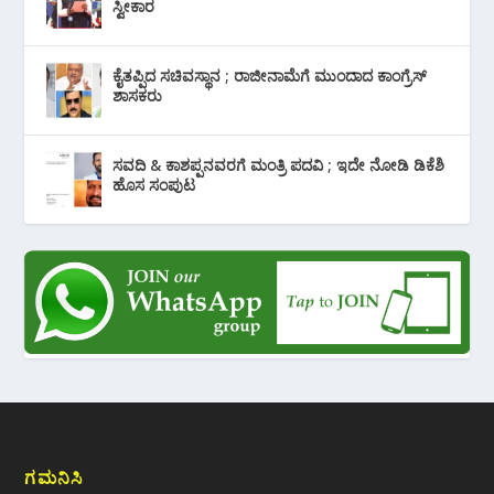
ಸ್ವೀಕಾರ
ಕೈತಪ್ಪಿದ ಸಚಿವಸ್ಥಾನ ; ರಾಜೀನಾಮೆಗೆ ಮುಂದಾದ ಕಾಂಗ್ರೆಸ್
‌ಶಾಸಕರು
ಸವದಿ & ಕಾಶಪ್ಪನವರಗೆ ಮಂತ್ರಿ ಪದವಿ ; ಇದೇ ನೋಡಿ‌ ಡಿಕೆಶಿ
ಹೊಸ ಸಂಪುಟ
ಗಮನಿಸಿ