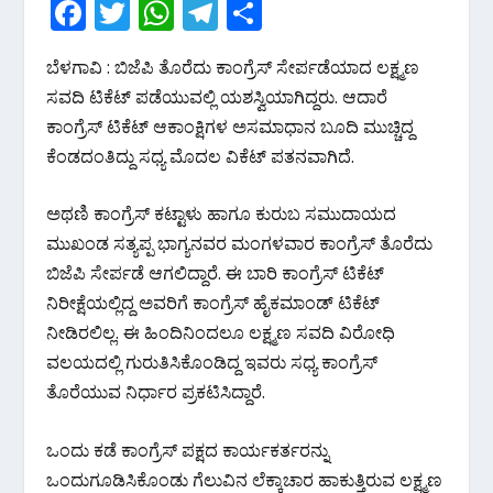
F
T
W
T
S
ac
w
h
el
h
ಬೆಳಗಾವಿ : ಬಿಜೆಪಿ ತೊರೆದು ಕಾಂಗ್ರೆಸ್ ಸೇರ್ಪಡೆಯಾದ ಲಕ್ಷ್ಮಣ
e
itt
at
e
ar
ಸವದಿ ಟಿಕೆಟ್ ಪಡೆಯುವಲ್ಲಿ ಯಶಸ್ವಿಯಾಗಿದ್ದರು. ಆದಾರೆ
b
er
s
gr
e
ಕಾಂಗ್ರೆಸ್ ಟಿಕೆಟ್ ಆಕಾಂಕ್ಷಿಗಳ ಅಸಮಾಧಾನ ಬೂದಿ ಮುಚ್ಚಿದ್ದ
o
A
a
ಕೆಂಡದಂತಿದ್ದು ಸಧ್ಯ ಮೊದಲ ವಿಕೆಟ್‌ ಪತನವಾಗಿದೆ.
o
p
m
k
p
ಅಥಣಿ ಕಾಂಗ್ರೆಸ್ ಕಟ್ಟಾಳು ಹಾಗೂ ಕುರುಬ ಸಮುದಾಯದ
ಮುಖಂಡ ಸತ್ಯಪ್ಪ ಭಾಗ್ಯನವರ ಮಂಗಳವಾರ ಕಾಂಗ್ರೆಸ್ ತೊರೆದು
ಬಿಜೆಪಿ ಸೇರ್ಪಡೆ ಆಗಲಿದ್ದಾರೆ. ಈ ಬಾರಿ ಕಾಂಗ್ರೆಸ್ ಟಿಕೆಟ್
ನಿರೀಕ್ಷೆಯಲ್ಲಿದ್ದ ಅವರಿಗೆ ಕಾಂಗ್ರೆಸ್ ಹೈಕಮಾಂಡ್ ಟಿಕೆಟ್
ನೀಡಿರಲಿಲ್ಲ. ಈ ಹಿಂದಿನಿಂದಲೂ ಲಕ್ಷ್ಮಣ ಸವದಿ ವಿರೋಧಿ
ವಲಯದಲ್ಲಿ ಗುರುತಿಸಿಕೊಂಡಿದ್ದ ಇವರು ಸಧ್ಯ ಕಾಂಗ್ರೆಸ್
ತೊರೆಯುವ ನಿರ್ಧಾರ ಪ್ರಕಟಿಸಿದ್ದಾರೆ.
ಒಂದು ಕಡೆ ಕಾಂಗ್ರೆಸ್ ಪಕ್ಷದ ಕಾರ್ಯಕರ್ತರನ್ನು
ಒಂದುಗೂಡಿಸಿಕೊಂಡು ಗೆಲುವಿನ ಲೆಕ್ಕಾಚಾರ ಹಾಕುತ್ತಿರುವ ಲಕ್ಷ್ಮಣ