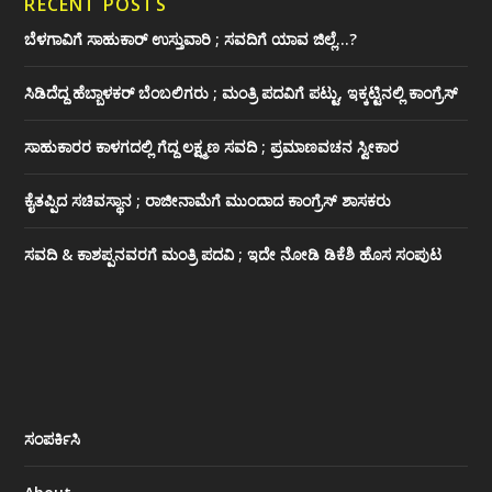
RECENT POSTS
ಬೆಳಗಾವಿಗೆ ಸಾಹುಕಾರ್ ಉಸ್ತುವಾರಿ ; ಸವದಿಗೆ ಯಾವ ಜಿಲ್ಲೆ…?
ಸಿಡಿದೆದ್ದ ಹೆಬ್ಬಾಳಕರ್ ಬೆಂಬಲಿಗರು ; ಮಂತ್ರಿ ಪದವಿಗೆ ‌ಪಟ್ಟು, ಇಕ್ಕಟ್ಟಿನಲ್ಲಿ ಕಾಂಗ್ರೆಸ್
ಸಾಹುಕಾರರ ಕಾಳಗದಲ್ಲಿ ಗೆದ್ದ ಲಕ್ಷ್ಮಣ ಸವದಿ ; ಪ್ರಮಾಣವಚನ ಸ್ವೀಕಾರ
ಕೈತಪ್ಪಿದ ಸಚಿವಸ್ಥಾನ ; ರಾಜೀನಾಮೆಗೆ ಮುಂದಾದ ಕಾಂಗ್ರೆಸ್ ‌ಶಾಸಕರು
ಸವದಿ & ಕಾಶಪ್ಪನವರಗೆ ಮಂತ್ರಿ ಪದವಿ ; ಇದೇ ನೋಡಿ‌ ಡಿಕೆಶಿ ಹೊಸ ಸಂಪುಟ
ಸಂಪರ್ಕಿಸಿ