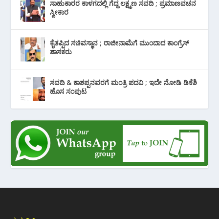
ಸಾಹುಕಾರರ ಕಾಳಗದಲ್ಲಿ ಗೆದ್ದ ಲಕ್ಷ್ಮಣ ಸವದಿ ; ಪ್ರಮಾಣವಚನ
ಸ್ವೀಕಾರ
ಕೈತಪ್ಪಿದ ಸಚಿವಸ್ಥಾನ ; ರಾಜೀನಾಮೆಗೆ ಮುಂದಾದ ಕಾಂಗ್ರೆಸ್
‌ಶಾಸಕರು
ಸವದಿ & ಕಾಶಪ್ಪನವರಗೆ ಮಂತ್ರಿ ಪದವಿ ; ಇದೇ ನೋಡಿ‌ ಡಿಕೆಶಿ
ಹೊಸ ಸಂಪುಟ