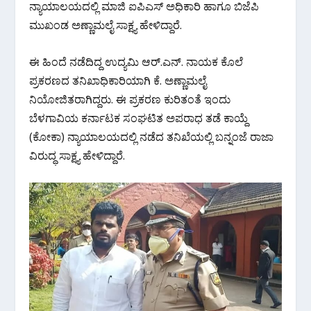
o
A
a
ನ್ಯಾಯಾಲಯದಲ್ಲಿ ಮಾಜಿ ಐಪಿಎಸ್ ಅಧಿಕಾರಿ ಹಾಗೂ ಬಿಜೆಪಿ
o
p
m
ಮುಖಂಡ ಅಣ್ಣಾಮಲೈ ಸಾಕ್ಷ್ಯ ಹೇಳಿದ್ದಾರೆ.
k
p
ಈ ಹಿಂದೆ ನಡೆದಿದ್ದ ಉದ್ಯಮಿ ಆರ್.ಎನ್. ನಾಯಕ ಕೊಲೆ
ಪ್ರಕರಣದ ತನಿಖಾಧಿಕಾರಿಯಾಗಿ ಕೆ. ಅಣ್ಣಾಮಲೈ
ನಿಯೋಜಿತರಾಗಿದ್ದರು. ಈ ಪ್ರಕರಣ ಕುರಿತಂತೆ ಇಂದು
ಬೆಳಗಾವಿಯ ಕರ್ನಾಟಕ ಸಂಘಟಿತ ಅಪರಾಧ ತಡೆ ಕಾಯ್ದೆ
(ಕೋಕಾ) ನ್ಯಾಯಾಲಯದಲ್ಲಿ ನಡೆದ ತನಿಖೆಯಲ್ಲಿ ಬನ್ನಂಜೆ ರಾಜಾ
ವಿರುದ್ಧ ಸಾಕ್ಷ್ಯ ಹೇಳಿದ್ದಾರೆ.