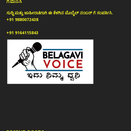
ಗಮನಿಸಿ
ಸುದ್ದಿ ಮತ್ತು ಜಾಹೀರಾತಿಗಾಗಿ ಈ ಕೆಳಗಿನ ಮೊಬೈಲ್ ನಂಬರ್ ಗೆ ಸಂಪರ್ಕಿಸಿ.
+91 9880072438
+91 9164115843