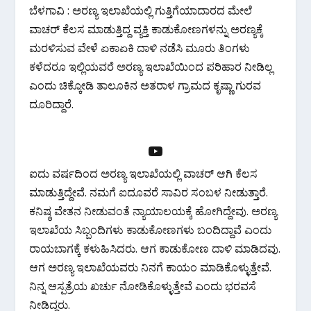
ಬೆಳಗಾವಿ : ಅರಣ್ಯ ಇಲಾಖೆಯಲ್ಲಿ ಗುತ್ತಿಗೆಯಾದಾರದ ಮೇಲೆ
e
itt
at
e
ar
ವಾಚರ್ ಕೆಲಸ ಮಾಡುತ್ತಿದ್ದ ವ್ಯಕ್ತಿ ಕಾಡುಕೋಣಗಳನ್ನು ಅರಣ್ಯಕ್ಕೆ
b
er
s
gr
e
ಮರಳಿಸುವ ವೇಳೆ ಏಕಾಏಕಿ ದಾಳಿ ನಡೆಸಿ ಮೂರು ತಿಂಗಳು
o
A
a
ಕಳೆದರೂ ಇಲ್ಲಿಯವರೆ ಅರಣ್ಯ ಇಲಾಖೆಯಿಂದ ಪರಿಹಾರ ನೀಡಿಲ್ಲ
o
p
m
ಎಂದು ಚಿಕ್ಕೋಡಿ ತಾಲೂಕಿನ ಅತರಾಳ ಗ್ರಾಮದ ಕೃಷ್ಣಾ ಗುರವ
k
p
ದೂರಿದ್ದಾರೆ.
https://youtu.be/zq4h-5fXph0
ಐದು ವರ್ಷದಿಂದ ಅರಣ್ಯ ಇಲಾಖೆಯಲ್ಲಿ ವಾಚರ್ ಆಗಿ ಕೆಲಸ
ಮಾಡುತ್ತಿದ್ದೇವೆ. ನಮಗೆ ಐದೂವರೆ ಸಾವಿರ ಸಂಬಳ ನೀಡುತ್ತಾರೆ.
ಕನಿಷ್ಠ ವೇತನ ನೀಡುವಂತೆ ನ್ಯಾಯಾಲಯಕ್ಕೆ ಹೋಗಿದ್ದೇವು. ಅರಣ್ಯ
ಇಲಾಖೆಯ ಸಿಬ್ಬಂದಿಗಳು ಕಾಡುಕೋಣಗಳು ಬಂದಿದ್ದಾವೆ ಎಂದು
ರಾಯಬಾಗಕ್ಕೆ ಕಳುಹಿಸಿದರು. ಆಗ ಕಾಡುಕೋಣ ದಾಳಿ ಮಾಡಿದವು.
ಆಗ ಅರಣ್ಯ ಇಲಾಖೆಯವರು ನಿನಗೆ ಕಾಯಂ ಮಾಡಿಕೊಳ್ಳುತ್ತೇವೆ.
ನಿನ್ನ ಆಸ್ಪತ್ರೆಯ ಖರ್ಚು ನೋಡಿಕೊಳ್ಳುತ್ತೇವೆ ಎಂದು ಭರವಸೆ
ನೀಡಿದ್ದರು.