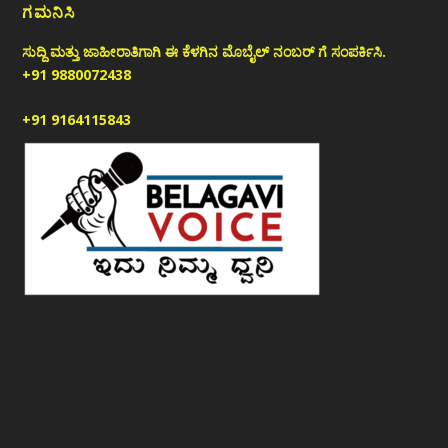
ಗಮನಿಸಿ
ಸುದ್ದಿ ಮತ್ತು ಜಾಹೀರಾತಿಗಾಗಿ ಈ ಕೆಳಗಿನ ಮೊಬೈಲ್ ನಂಬರ್ ಗೆ ಸಂಪರ್ಕಿಸಿ.
+91 9880072438
+91 9164115843