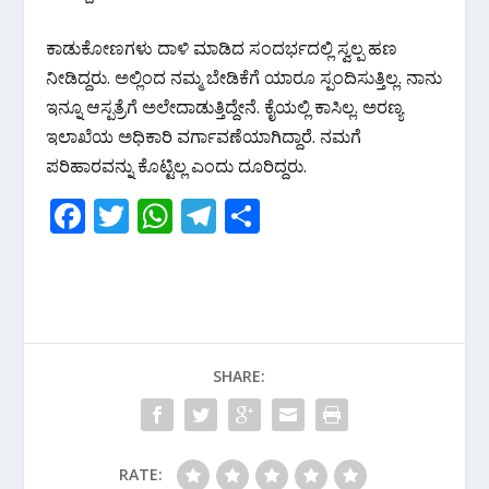
ಕಾಡುಕೋಣಗಳು ದಾಳಿ ಮಾಡಿದ ಸಂದರ್ಭದಲ್ಲಿ ಸ್ವಲ್ಪ ಹಣ
ನೀಡಿದ್ದರು. ಅಲ್ಲಿಂದ ನಮ್ಮ ಬೇಡಿಕೆಗೆ ಯಾರೂ ಸ್ಪಂದಿಸುತ್ತಿಲ್ಲ. ನಾನು
ಇನ್ನೂ ಆಸ್ಪತ್ರೆಗೆ ಅಲೇದಾಡುತ್ತಿದ್ದೇನೆ. ಕೈಯಲ್ಲಿ ಕಾಸಿಲ್ಲ. ಅರಣ್ಯ
ಇಲಾಖೆಯ ಅಧಿಕಾರಿ ವರ್ಗಾವಣೆಯಾಗಿದ್ದಾರೆ. ನಮಗೆ
ಪರಿಹಾರವನ್ನು ಕೊಟ್ಟಿಲ್ಲ ಎಂದು ದೂರಿದ್ದರು.
F
T
W
T
S
ac
w
h
el
h
e
itt
at
e
ar
b
er
s
gr
e
o
A
a
SHARE:
o
p
m
k
p
RATE: