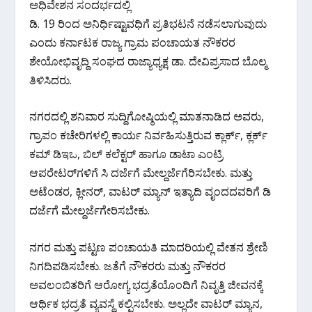
o
A
a
ಅಧಿವೇಶನ ಸಂದರ್ಭದಲ್ಲಿ
o
p
m
ಡಿ. 19 ರಿಂದ ಅನಿರ್ಧಿಷ್ಟಾವಧಿಗೆ ಪ್ರತಿಭಟನೆ ನಡೆಸಲಾಗುವುದು
k
p
ಎಂದು ಕರ್ನಾಟಕ ರಾಜ್ಯ ಗ್ರಾಮ ಪಂಚಾಯತ ನೌಕರರ
ಶೇಯೋಭಿವೃದ್ದಿ ಸಂಘದ ರಾಜ್ಯಾಧ್ಯಕ್ಷ ಡಾ. ದೇವಿಪ್ರಸಾದ ಬೊಲ್ಮ
ತಿಳಿಸಿದರು.
ನಗರದಲ್ಲಿ ಶನಿವಾರ ಸುದ್ದಿಗೋಷ್ಠಿಯಲ್ಲಿ ಮಾತನಾಡಿದ ಅವರು,
ಗ್ರಾಪಂ ಕಚೇರಿಗಳಲ್ಲಿ ಕಾರ್ಯ ನಿರ್ವಹಿಸುತ್ತಿರುವ ಕ್ಲಾರ್ಕ್, ಕ್ಲರ್ಕ್
ಕಮ್ ಡಿಇಒ, ಬಿಲ್ ಕಲೆಕ್ಟರ್ ಹಾಗೂ ಡಾಟಾ ಎಂಟ್ರಿ
ಆಪರೇಟರ್‌ಗಳಿಗೆ ಸಿ ದರ್ಜೆಗೆ ಮೇಲ್ದರ್ಜೆಗೆರಿಸಬೇಕು. ಮತ್ತು
ಅಟೆಂಡರ, ಕ್ಲೀನರ್, ವಾಟರ್ ಮ್ಯಾನ್ ಇತ್ಯಾದಿ ವೃಂದದವರಿಗೆ ಡಿ
ದರ್ಜೆಗೆ ಮೇಲ್ದರ್ಜೆಗೇರಿಸಬೇಕು.
ನಗರ ಮತ್ತು ಪಟ್ಟಣ ಪಂಚಾಯತಿ ಮಾದರಿಯಲ್ಲಿ ವೇತನ ಶ್ರೇಣಿ
ನಿಗದಿಪಡಿಸಬೇಕು. ಜತೆಗೆ ನೌಕರರು ಮತ್ತು ನೌಕರರ
ಅವಲಂಬಿತರಿಗೆ ಆರೋಗ್ಯ ಭದ್ರತೆಯೊಂದಿಗೆ ನಿವೃತ್ತಿ ಜೀವನಕ್ಕೆ
ಆರ್ಥಿಕ ಭದ್ರತೆ ವ್ಯವಸ್ಥೆ ಕಲ್ಪಿಸಬೇಕು. ಅಲ್ಲದೇ ವಾಟರ್ ಮ್ಯಾನ,