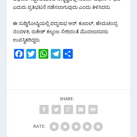
ಎದುರು ಪ್ರತಿಭಟನೆ ನಡೆಸಲಾಗುವುದು ಎಂದು ತಿಳಿಸಿದರು.
ಈ ಸುದ್ದಿಗೋಷ್ಠಿಯಲ್ಲಿ ಪದ್ಮನಾಭ ಆರ್. ಕುಲಾಲ್, ಹೇಮಚಂದ್ರ
ನಂದಳಕಿ, ರುಕೇಶ್ ಕಲ್ಮಂಜ ಸೇರಿದಂತೆ ಮೊದಲಾದವರು
ಉಪಸ್ಥಿತರಿದ್ದರು.
F
T
W
T
S
ac
w
h
el
h
e
itt
at
e
ar
b
er
s
gr
e
o
A
a
SHARE:
o
p
m
k
p
RATE: