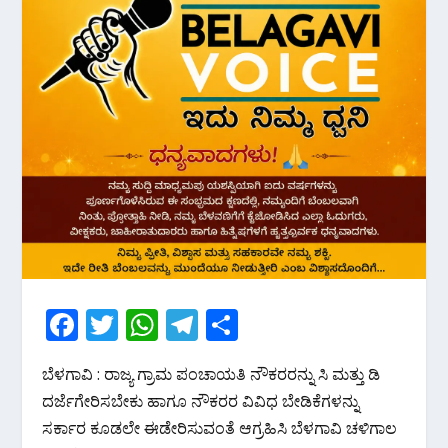
F
T
W
T
S
ac
w
h
el
h
ಬೆಳಗಾವಿ : ರಾಜ್ಯ ಗ್ರಾಮ ಪಂಚಾಯತಿ ನೌಕರರನ್ನು ಸಿ ಮತ್ತು ಡಿ
e
itt
at
e
ar
ದರ್ಜೆಗೇರಿಸಬೇಕು ಹಾಗೂ ನೌಕರರ ವಿವಿಧ ಬೇಡಿಕೆಗಳನ್ನು
b
er
s
gr
e
ಸರ್ಕಾರ ಕೂಡಲೇ ಈಡೇರಿಸುವಂತೆ ಆಗ್ರಹಿಸಿ ಬೆಳಗಾವಿ ಚಳಿಗಾಲ