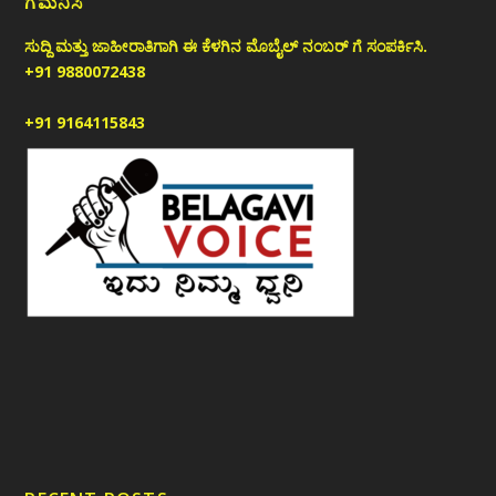
ಗಮನಿಸಿ
ಸುದ್ದಿ ಮತ್ತು ಜಾಹೀರಾತಿಗಾಗಿ ಈ ಕೆಳಗಿನ ಮೊಬೈಲ್ ನಂಬರ್ ಗೆ ಸಂಪರ್ಕಿಸಿ.
+91 9880072438
+91 9164115843