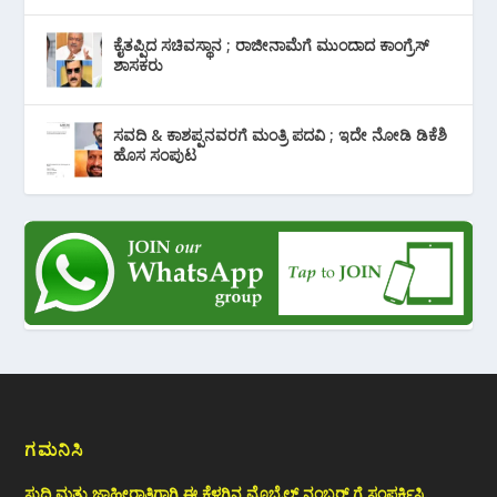
ಕೈತಪ್ಪಿದ ಸಚಿವಸ್ಥಾನ ; ರಾಜೀನಾಮೆಗೆ ಮುಂದಾದ ಕಾಂಗ್ರೆಸ್
‌ಶಾಸಕರು
ಸವದಿ & ಕಾಶಪ್ಪನವರಗೆ ಮಂತ್ರಿ ಪದವಿ ; ಇದೇ ನೋಡಿ‌ ಡಿಕೆಶಿ
ಹೊಸ ಸಂಪುಟ
ಗಮನಿಸಿ
ಸುದ್ದಿ ಮತ್ತು ಜಾಹೀರಾತಿಗಾಗಿ ಈ ಕೆಳಗಿನ ಮೊಬೈಲ್ ನಂಬರ್ ಗೆ ಸಂಪರ್ಕಿಸಿ.