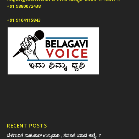
+91 9880072438
+91 9164115843
RECENT POSTS
ಬೆಳಗಾವಿಗೆ ಸಾಹುಕಾರ್ ಉಸ್ತುವಾರಿ ; ಸವದಿಗೆ ಯಾವ ಜಿಲ್ಲೆ…?