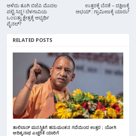
ಅಳೆದು ತೂಗಿ ಬಿಜೆಪಿ ಮೊದಲ
ಉತ್ತರಕ್ಕೆ ಬೆನಕೆ – ದಕ್ಷಿಣಕ್ಕೆ
ಪಟ್ಟಿ ಸಿದ್ದ ! ಬೆಳಗಾವಿಯ
ಅಭಯ್ : ಗ್ರಾಮೀಣಕ್ಕೆ ಯಾರು?
ಒಂಬತ್ತು ಕ್ಷೇತ್ರಕ್ಕೆ ಅಭ್ಯರ್ಥಿ
ಪೈನಲ್?
RELATED POSTS
ತಾಲಿಬಾನ್ ಮನಸ್ಥಿತಿಗೆ ಹನುಮಂತನ ಗದೆಯಿಂದ ಉತ್ತರ ; ಯೋಗಿ
ಆದಿತ್ಯನಾಥ ಎಚ್ಚರಿಕೆ ಯಾರಿಗೆ