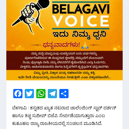
F
T
W
T
S
ac
w
h
el
h
ಬೆಳಗಾವಿ : ಕನ್ನಡದ ಖ್ಯಾತ ನಟರಾದ ಚಾಲೆಂಜಿಂಗ್ ಸ್ಟಾರ್ ದರ್ಶನ್
e
itt
at
e
ar
ಹಾಗೂ ಕಿಚ್ಚ ಸುದೀಪ್ ಬಿಜೆಪಿ ಸೇರ್ಪಡೆಯಾಗುತ್ತಾರಾ ಎಂಬ
b
er
s
gr
e
ಕುತೂಹಲ ರಾಜ್ಯ ರಾಜಕೀಯದಲ್ಲಿ ಸಂಚಲನ ಮೂಡಿಸಿದೆ.