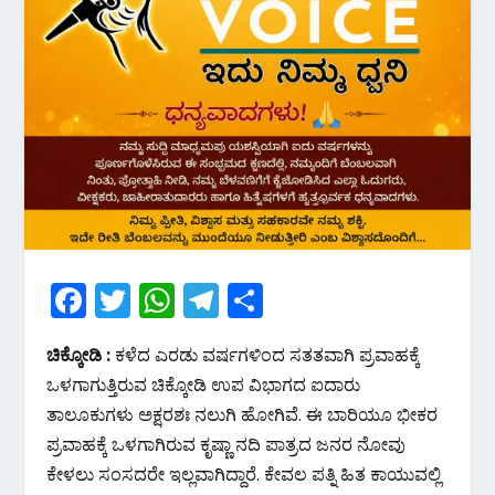
F
T
W
T
S
ac
w
h
el
h
ಚಿಕ್ಕೋಡಿ :
ಕಳೆದ ಎರಡು ವರ್ಷಗಳಿಂದ ಸತತವಾಗಿ ಪ್ರವಾಹಕ್ಕೆ
e
itt
at
e
ar
ಒಳಗಾಗುತ್ತಿರುವ ಚಿಕ್ಕೋಡಿ ಉಪ ವಿಭಾಗದ ಐದಾರು
b
er
s
gr
e
ತಾಲೂಕುಗಳು ಅಕ್ಷರಶಃ ನಲುಗಿ ಹೋಗಿವೆ. ಈ ಬಾರಿಯೂ ಭೀಕರ
o
A
a
ಪ್ರವಾಹಕ್ಕೆ ಒಳಗಾಗಿರುವ ಕೃಷ್ಣಾ ನದಿ ಪಾತ್ರದ ಜನರ ನೋವು
o
p
m
ಕೇಳಲು ಸಂಸದರೇ ಇಲ್ಲವಾಗಿದ್ದಾರೆ. ಕೇವಲ ಪತ್ನಿ ಹಿತ ಕಾಯುವಲ್ಲಿ