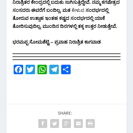
ನಿರಾಶ್ರಿತರ ಕೇಂದ್ರದಲ್ಲಿ ಬದುಕು ಸಾಗಿಸುತ್ತಿದ್ದೇವೆ. ನಮ್ಮ ಕಗಷೇತ್ರದ
ಸಂಸದರು ಈವರೆಗೆ ಬಂದಿಲ್ಲ. ಮತ
ಕೇಳುವ
ಸಂದರ್ಭದಲ್ಲಿ
ತೋರುವ ಉತ್ಸಾಹ ಇಂತಹ ಕಷ್ಟದ ಸಂದರ್ಭದಲ್ಲಿ ಯಾಕೆ
ತೋರಿಸುವುದಿಲ್ಲ. ಮುಂದಿನ ದಿನಗಳಲ್ಲಿ ತಕ್ಕ ಉತ್ತರ ನೀಡುತ್ತೇವೆ.
ಭರಮಪ್ಪ ಸೋಮಶೆಟ್ಟಿ – ಪ್ರವಾಹ ನಿರಾಶ್ರಿತ ಕಾಗವಾಡ
F
T
W
T
S
ac
w
h
el
h
e
itt
at
e
ar
b
er
s
gr
e
o
A
a
SHARE:
o
p
m
k
p