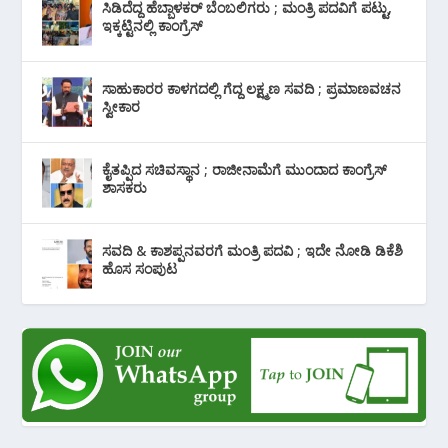
ಸಿಡಿದೆದ್ದ ಹೆಬ್ಬಾಳಕರ್ ಬೆಂಬಲಿಗರು ; ಮಂತ್ರಿ ಪದವಿಗೆ ‌ಪಟ್ಟು,
ಇಕ್ಕಟ್ಟಿನಲ್ಲಿ ಕಾಂಗ್ರೆಸ್
ಸಾಹುಕಾರರ ಕಾಳಗದಲ್ಲಿ ಗೆದ್ದ ಲಕ್ಷ್ಮಣ ಸವದಿ ; ಪ್ರಮಾಣವಚನ
ಸ್ವೀಕಾರ
ಕೈತಪ್ಪಿದ ಸಚಿವಸ್ಥಾನ ; ರಾಜೀನಾಮೆಗೆ ಮುಂದಾದ ಕಾಂಗ್ರೆಸ್
‌ಶಾಸಕರು
ಸವದಿ & ಕಾಶಪ್ಪನವರಗೆ ಮಂತ್ರಿ ಪದವಿ ; ಇದೇ ನೋಡಿ‌ ಡಿಕೆಶಿ
ಹೊಸ ಸಂಪುಟ