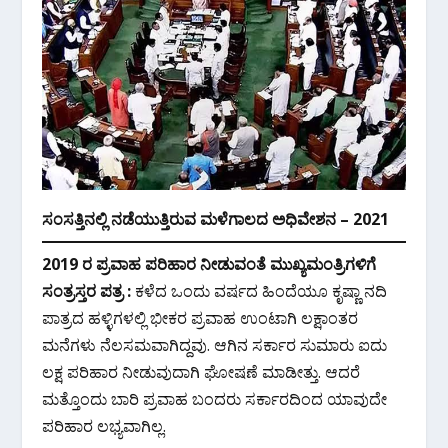
ಸಂಸತ್ತಿನಲ್ಲಿ ನಡೆಯುತ್ತಿರುವ ಮಳೆಗಾಲದ ಅಧಿವೇಶನ – 2021
2019 ರ ಪ್ರವಾಹ ಪರಿಹಾರ ನೀಡುವಂತೆ ಮುಖ್ಯಮಂತ್ರಿಗಳಿಗೆ
ಸಂತ್ರಸ್ತರ ಪತ್ರ :
ಕಳೆದ ಒಂದು ವರ್ಷದ ಹಿಂದೆಯೂ ಕೃಷ್ಣಾ ನದಿ
ಪಾತ್ರದ ಹಳ್ಳಿಗಳಲ್ಲಿ ಭೀಕರ ಪ್ರವಾಹ ಉಂಟಾಗಿ ಲಕ್ಷಾಂತರ
ಮನೆಗಳು ನೆಲಸಮವಾಗಿದ್ದವು. ಆಗಿನ ಸರ್ಕಾರ ಸುಮಾರು ಐದು
ಲಕ್ಷ ಪರಿಹಾರ ನೀಡುವುದಾಗಿ ಘೋಷಣೆ ಮಾಡೀತ್ತು. ಆದರೆ
ಮತ್ತೊಂದು ಬಾರಿ ಪ್ರವಾಹ ಬಂದರು ಸರ್ಕಾರದಿಂದ ಯಾವುದೇ
ಪರಿಹಾರ ಲಭ್ಯವಾಗಿಲ್ಲ.