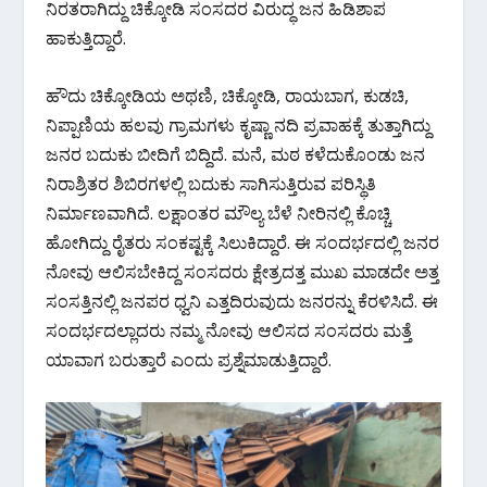
k
p
ನಿರತರಾಗಿದ್ದು ಚಿಕ್ಕೋಡಿ ಸಂಸದರ ವಿರುದ್ಧ ಜನ ಹಿಡಿಶಾಪ
ಹಾಕುತ್ತಿದ್ದಾರೆ.
ಹೌದು ಚಿಕ್ಕೋಡಿಯ ಅಥಣಿ, ಚಿಕ್ಕೋಡಿ, ರಾಯಬಾಗ, ಕುಡಚಿ,
ನಿಪ್ಪಾಣಿಯ ಹಲವು ಗ್ರಾಮಗಳು ಕೃಷ್ಣಾ ನದಿ ಪ್ರವಾಹಕ್ಕೆ ತುತ್ತಾಗಿದ್ದು
ಜನರ ಬದುಕು ಬೀದಿಗೆ ಬಿದ್ದಿದೆ. ಮನೆ, ಮಠ ಕಳೆದುಕೊಂಡು ಜನ
ನಿರಾಶ್ರಿತರ ಶಿಬಿರಗಳಲ್ಲಿ ಬದುಕು ಸಾಗಿಸುತ್ತಿರುವ ಪರಿಸ್ಥಿತಿ
ನಿರ್ಮಾಣವಾಗಿದೆ. ಲಕ್ಷಾಂತರ ಮೌಲ್ಯ ಬೆಳೆ ನೀರಿನಲ್ಲಿ ಕೊಚ್ಚಿ
ಹೋಗಿದ್ದು ರೈತರು ಸಂಕಷ್ಟಕ್ಕೆ ಸಿಲುಕಿದ್ದಾರೆ. ಈ ಸಂದರ್ಭದಲ್ಲಿ ಜನರ
ನೋವು ಆಲಿಸಬೇಕಿದ್ದ ಸಂಸದರು ಕ್ಷೇತ್ರದತ್ತ ಮುಖ ಮಾಡದೇ ಅತ್ತ
ಸಂಸತ್ತಿನಲ್ಲಿ ಜನಪರ ಧ್ವನಿ ಎತ್ತದಿರುವುದು ಜನರನ್ನು ಕೆರಳಿಸಿದೆ. ಈ
ಸಂದರ್ಭದಲ್ಲಾದರು ನಮ್ಮ ನೋವು ಆಲಿಸದ ಸಂಸದರು ಮತ್ತೆ
ಯಾವಾಗ ಬರುತ್ತಾರೆ ಎಂದು ಪ್ರಶ್ನೆಮಾಡುತ್ತಿದ್ದಾರೆ.