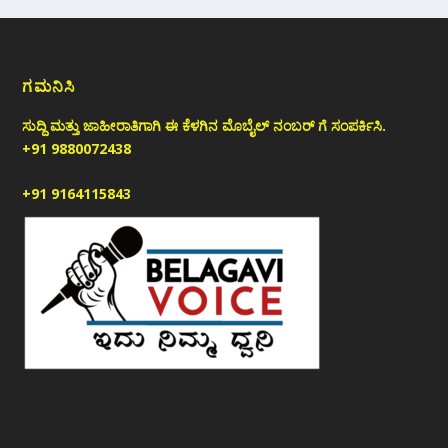
ಗಮನಿಸಿ
ಸುದ್ದಿ ಮತ್ತು ಜಾಹೀರಾತಿಗಾಗಿ ಈ ಕೆಳಗಿನ ಮೊಬೈಲ್ ನಂಬರ್ ಗೆ ಸಂಪರ್ಕಿಸಿ.
+91 9880072438
+91 9164115843