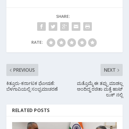
b
er
s
gr
e
o
A
a
SHARE:
o
p
m
k
p
RATE:
PREVIOUS
NEXT
ಕಿತ್ತೂರು-ಕರ್ನಾಟಕ ಘೋಷಣೆ:
ಮತ್ತೊಮ್ಮೆ ಈ ತಪ್ಪು ಮಾಡಲ್ಲ
ಬೆಳಗಾವಿಯಲ್ಲಿ ಸಂಭ್ರಮಾಚರಣೆ
ಅಂದಿದ್ದ ರಚಿತಾ ಮತ್ತೆ ಹಾಟ್
ಲುಕ್ ನಲ್ಲಿ
RELATED POSTS