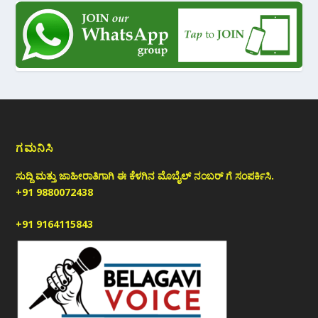
ಗಮನಿಸಿ
ಸುದ್ದಿ ಮತ್ತು ಜಾಹೀರಾತಿಗಾಗಿ ಈ ಕೆಳಗಿನ ಮೊಬೈಲ್ ನಂಬರ್ ಗೆ ಸಂಪರ್ಕಿಸಿ.
+91 9880072438
+91 9164115843