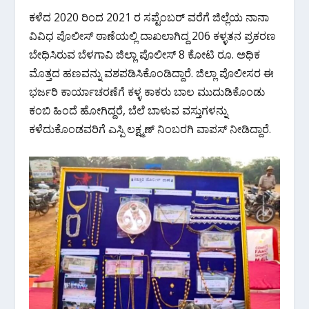
ಕಳೆದ 2020 ರಿಂದ 2021 ರ ಸಪ್ಟೆಂಬರ್ ವರೆಗೆ ಜಿಲ್ಲೆಯ ನಾನಾ
ವಿವಿಧ ಪೊಲೀಸ್ ಠಾಣೆಯಲ್ಲಿ ದಾಖಲಾಗಿದ್ದ 206 ಕಳ್ಳತನ ಪ್ರಕರಣ
ಬೇಧಿಸಿರುವ ಬೆಳಗಾವಿ ಜಿಲ್ಲಾ ಪೊಲೀಸ್ 8 ಕೋಟಿ ರೂ. ಅಧಿಕ
ಮೊತ್ತದ ಹಣವನ್ನು ವಶಪಡಿಸಿಕೊಂಡಿದ್ದಾರೆ. ಜಿಲ್ಲಾ ಪೊಲೀಸರ ಈ
ಭರ್ಜರಿ ಕಾರ್ಯಾಚರಣೆಗೆ ಕಳ್ಳ ಕಾಕರು ಬಾಲ ಮುದುಡಿಕೊಂಡು
ಕಂಬಿ ಹಿಂದೆ ಹೋಗಿದ್ದರೆ, ಬೆಲೆ ಬಾಳುವ ವಸ್ತುಗಳನ್ನು
ಕಳೆದುಕೊಂಡವರಿಗೆ ಎಸ್ಪಿ ಲಕ್ಷ್ಮಣ್ ನಿಂಬರಗಿ ವಾಪಸ್ ನೀಡಿದ್ದಾರೆ.