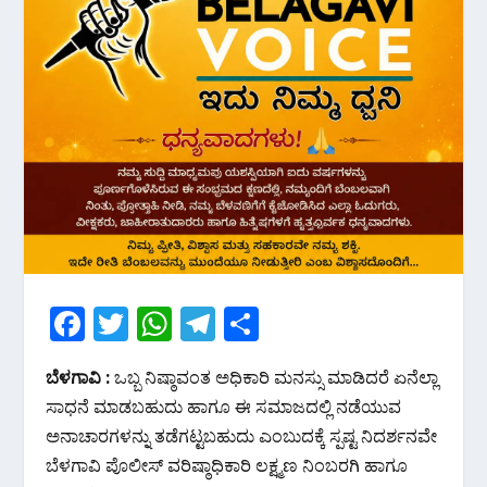
F
T
W
T
S
ac
w
h
el
h
ಬೆಳಗಾವಿ :
ಒಬ್ಬ ‌ನಿಷ್ಠಾವಂತ ಅಧಿಕಾರಿ ಮನಸ್ಸು ಮಾಡಿದರೆ ಏನೆಲ್ಲಾ
e
itt
at
e
ar
ಸಾಧನೆ ಮಾಡಬಹುದು ಹಾಗೂ ಈ ಸಮಾಜದಲ್ಲಿ ನಡೆಯುವ
b
er
s
gr
e
ಅನಾಚಾರಗಳನ್ನು ತಡೆಗಟ್ಟಬಹುದು ಎಂಬುದಕ್ಕೆ ಸ್ಪಷ್ಟ ನಿದರ್ಶನವೇ
o
A
a
ಬೆಳಗಾವಿ ಪೊಲೀಸ್ ವರಿಷ್ಠಾಧಿಕಾರಿ ಲಕ್ಷ್ಮಣ ನಿಂಬರಗಿ ಹಾಗೂ