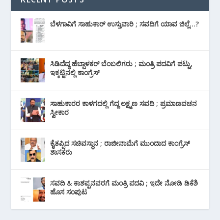
ಬೆಳಗಾವಿಗೆ ಸಾಹುಕಾರ್ ಉಸ್ತುವಾರಿ ; ಸವದಿಗೆ ಯಾವ ಜಿಲ್ಲೆ…?
ಸಿಡಿದೆದ್ದ ಹೆಬ್ಬಾಳಕರ್ ಬೆಂಬಲಿಗರು ; ಮಂತ್ರಿ ಪದವಿಗೆ ‌ಪಟ್ಟು,
ಇಕ್ಕಟ್ಟಿನಲ್ಲಿ ಕಾಂಗ್ರೆಸ್
ಸಾಹುಕಾರರ ಕಾಳಗದಲ್ಲಿ ಗೆದ್ದ ಲಕ್ಷ್ಮಣ ಸವದಿ ; ಪ್ರಮಾಣವಚನ
ಸ್ವೀಕಾರ
ಕೈತಪ್ಪಿದ ಸಚಿವಸ್ಥಾನ ; ರಾಜೀನಾಮೆಗೆ ಮುಂದಾದ ಕಾಂಗ್ರೆಸ್
‌ಶಾಸಕರು
ಸವದಿ & ಕಾಶಪ್ಪನವರಗೆ ಮಂತ್ರಿ ಪದವಿ ; ಇದೇ ನೋಡಿ‌ ಡಿಕೆಶಿ
ಹೊಸ ಸಂಪುಟ