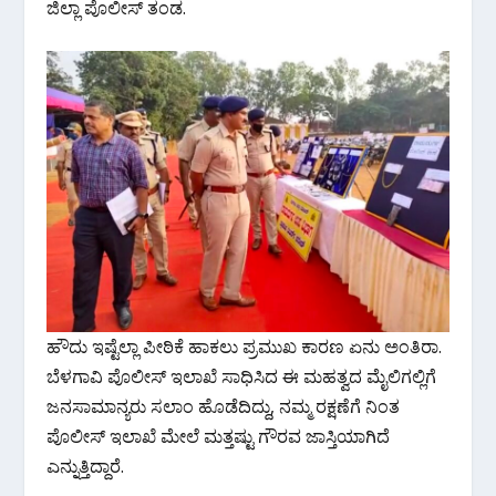
o
p
m
ಜಿಲ್ಲಾ ಪೊಲೀಸ್ ತಂಡ.
k
p
ಹೌದು ಇಷ್ಟೆಲ್ಲಾ ಪೀಠಿಕೆ ಹಾಕಲು ಪ್ರಮುಖ ಕಾರಣ ಏನು ಅಂತಿರಾ.
ಬೆಳಗಾವಿ ಪೊಲೀಸ್ ಇಲಾಖೆ ಸಾಧಿಸಿದ ಈ ಮಹತ್ವದ ಮೈಲಿಗಲ್ಲಿಗೆ
ಜನಸಾಮಾನ್ಯರು ಸಲಾಂ ಹೊಡೆದಿದ್ದು, ನಮ್ಮ ರಕ್ಷಣೆಗೆ ನಿಂತ
ಪೊಲೀಸ್ ಇಲಾಖೆ ಮೇಲೆ ಮತ್ತಷ್ಟು ಗೌರವ ಜಾಸ್ತಿಯಾಗಿದೆ
ಎನ್ನುತ್ತಿದ್ದಾರೆ.