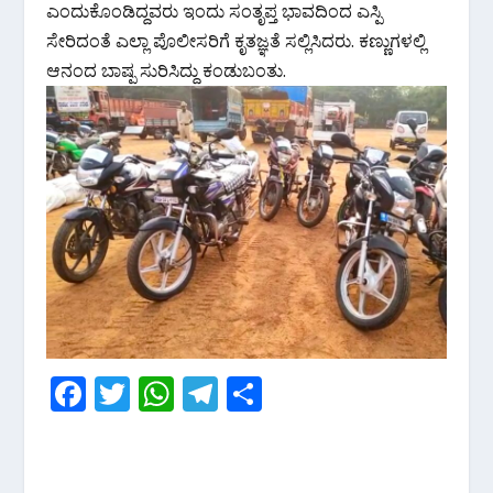
ಎಂದುಕೊಂಡಿದ್ದವರು ಇಂದು ಸಂತೃಪ್ತ ಭಾವದಿಂದ ಎಸ್ಪಿ
ಸೇರಿದಂತೆ ಎಲ್ಲಾ ಪೊಲೀಸರಿಗೆ ಕೃತಜ್ಞತೆ ಸಲ್ಲಿಸಿದರು. ಕಣ್ಣುಗಳಲ್ಲಿ
ಆನಂದ ಬಾಷ್ಪ ಸುರಿಸಿದ್ದು ಕಂಡುಬಂತು.
F
T
W
T
S
ac
w
h
el
h
e
itt
at
e
ar