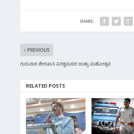
o
A
a
o
p
m
SHARE:
k
p
PREVIOUS
ಗುರುವಾರ ಶೇಗುಣಸಿ ವಿರಕ್ತಮಠದ ಜಾತ್ರಾ ಮಹೋತ್ಸವ
RELATED POSTS