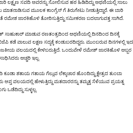
ಾರಿ ಲಕ್ಷ್ಮಣ ಸವದಿ ಅವರನ್ನು ಸೋಲಿಸುವ ಹಠ ಹಿಡಿದಿದ್ದು ಅಥಣಿಯಲ್ಲಿ ಸಾಲು
ು ಮಾತನಾಡಿಸುವ ಮೂಲಕ ಕಾಂಗ್ರೆಸ್ ಗೆ ತಿರುಗೇಟು ನೀಡುತ್ತಿದ್ದಾರೆ‌. ಈ ಬಾರಿ
ುಕತೆ ರಮೇಶ ಜಾರಕಿಹೊಳಿ ತೋರಿಸುತ್ತಿದ್ದು ಸಮೀಕರಣ ಬದಲಾಗುವತ್ತ ಸಾಗಿದೆ.
ೋಕಾಕ್ ಸಾಹುಕಾರ್ ಮಾಡುವ ರಣತಂತ್ರದಿಂದ ಅಥಣಿಯಲ್ಲಿ ದಿನದಿಂದ ದಿನಕ್ಕೆ
ಬಿಜೆಪಿ ಕಡೆ ವಾಲುವ ಲಕ್ಷಣ ಸದ್ಯಕ್ಕೆ ಕಂಡುಬರದಿದ್ದರು. ಮುಂಬರುವ ದಿನಗಳಲ್ಲಿ ಇದ
ಜಕೀಯ ವಲಯದಲ್ಲಿ ಕೇಳಿಬರುತ್ತಿದೆ. ಒಂದುವೇಳೆ ರಮೇಶ್ ಜಾರಕಿಹೊಳಿ ಅಬ್ಬರ
ಧಿಸಿದರು ಅಚ್ಚರಿ ಇಲ್ಲ.
ವದಿ ಕೂಡಾ ಶತಾಯ ಗತಾಯ ಗೆಲ್ಲುವ ಲೆಕ್ಕಾಚಾರ ಹೊಂದಿದ್ದು ಕ್ಷೇತ್ರದ ತುಂಬಾ
ದು ಆಪ್ತ ವಲಯದಲ್ಲಿ ಹೇಳುತ್ತಿದ್ದು ಮತದಾರರನ್ನು ತಮ್ಮತ್ತ ಸೆಳೆಯುವ ಪ್ರಯತ್ನ
 ಒಡೆದಿದ್ದು ಸುಳ್ಳಲ್ಲ.