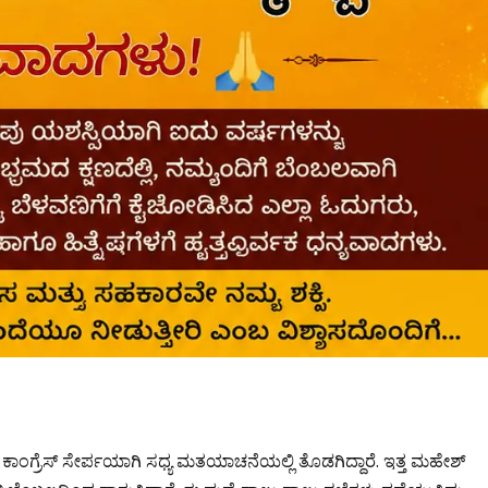
ವದಿ ಕಾಂಗ್ರೆಸ್ ಸೇರ್ಪಯಾಗಿ ಸಧ್ಯ ಮತಯಾಚನೆಯಲ್ಲಿ ತೊಡಗಿದ್ದಾರೆ. ಇತ್ತ ಮಹೇಶ್