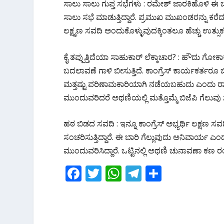
ಸಾಲು ಸಾಲು ಗುಪ್ತ ಸಭೆಗಳು : ರಮೇಶ್ ಜಾರಕಿಹೊಳಿ ಈ ಬ
ಸಾಲು ಸಭೆ ಮಾಡುತ್ತಿದ್ದಾರೆ. ಪ್ರಮುಖ ಮುಖಂಡರನ್ನು ಕರೆದ
ಲಕ್ಷ್ಮಣ ಸವದಿ ಅಂದುಕೊಳ್ಳುವುದಕ್ಕಿಂತಲೂ ಹೆಚ್ಚು ಉತ್ಸ
ಕೈ ತಪ್ಪುತ್ತಿದೆಯಾ ಸಾಹುಕಾರ್ ಲೆಕ್ಕಾಚಾರ? : ಹೌದು ಗ
ಬದಲಾವಣೆ ಗಾಳಿ ಬೀಸುತ್ತಿದೆ. ಕಾಂಗ್ರೆಸ್ ಕಾರ್ಯಕರ್ತರೂ 
ಮತ್ತಷ್ಟು ಪರಿಣಾಮಕಾರಿಯಾಗಿ ನಡೆಯಬಹುದು ಎಂದು ರಾ
ಮುಂದುವರಿದರೆ ಅಥಣಿಯಲ್ಲಿ ಮತ್ತೊಮ್ಮೆ ಬಿಜೆಪಿ ಗೆಲುವು ಸಾ
ಹಠ ಬಿಡದ ಸವದಿ : ಇನ್ನೂ ಕಾಂಗ್ರೆಸ್ ಅಭ್ಯರ್ಥಿ ಲಕ್ಷಣ ಸ
ಸಂಚರಿಸುತ್ತಿದ್ದಾರೆ. ಈ ಬಾರಿ ಗೆಲ್ಲುವುದು ಅನಿವಾರ್ಯ ಎಂ
ಮುಂದುವರಿಸಿದ್ದಾರೆ. ಒಟ್ಟಿನಲ್ಲಿ ಅಥಣಿ ಚುನಾವಣಾ ಕಣ ರಂಗು
F
T
W
T
S
ac
w
h
el
h
e
itt
at
e
ar
b
er
s
gr
e