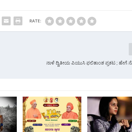
RATE:
ನಾಳೆ ದ್ವಿತೀಯ ಪಿಯುಸಿ ಫಲಿತಾಂಶ ಪ್ರಕಟ ; ಹೇಗ