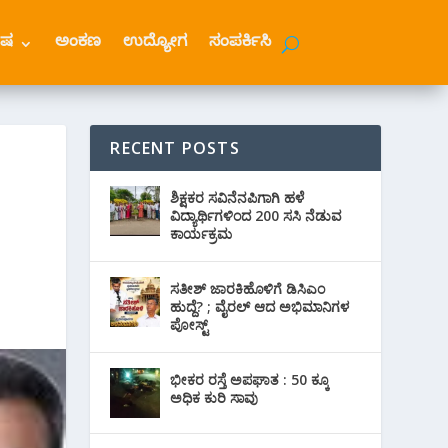
ೇಷ
ಅಂಕಣ
ಉದ್ಯೋಗ
ಸಂಪರ್ಕಿಸಿ
RECENT POSTS
ಶಿಕ್ಷಕರ ಸವಿನೆನಪಿಗಾಗಿ ಹಳೆ
ವಿದ್ಯಾರ್ಥಿಗಳಿಂದ 200 ಸಸಿ ನೆಡುವ
ಕಾರ್ಯಕ್ರಮ
ಸತೀಶ್ ಜಾರಕಿಹೊಳಿಗೆ ಡಿಸಿಎಂ
ಹುದ್ದೆ? ; ವೈರಲ್ ಆದ ಅಭಿಮಾನಿಗಳ
ಪೋಸ್ಟ್
ಭೀಕರ ರಸ್ತೆ ಅಪಘಾತ : 50 ಕ್ಕೂ
ಅಧಿಕ ಕುರಿ ಸಾವು