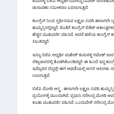
ಕುಮಠಳ್ಳಿ ಬಿಜೆಪಿ ಅಭ್ಯರ್ಥಿಯಾಗಿದ್ದು ರಮೇಶ್ ಜಾರಕಿಹೊಳಿ
b
er
s
gr
e
ಚುನಾವಣಾ ಸಮೀಕರಣ ಬದಲಾಗುತ್ತಿದೆ.
o
A
a
o
p
m
ಕಾಂಗ್ರೆಸ್ ನಿಂದ ಸ್ಪರ್ಧಿಸಿರುವ ಲಕ್ಷ್ಮಣ ಸವದಿ ಈಗಾಗ
k
p
ಹುಮ್ಮಸ್ಸಿನಲ್ಲಿದ್ದಾರೆ. ಜೊತೆಗೆ ಕಾಂಗ್ರೆಸ್ ಟಿಕೆಟ್ ಆಕಾಂಕ
ಹೆಚ್ಚಿನ ಮುತುವರ್ಜಿ ವಹಿಸಿದೆ. ಆದರೆ ಹಳೆಯ ಕಾಂಗ್ರೆ
ಸಿಲುಕಿದ್ದಾರೆ.
ಇನ್ನೂ ಬಿಜೆಪಿ ಅಭ್ಯರ್ಥಿ ಮಹೇಶ್ ಕುಮಠಳ್ಳಿ ರಮೇಶ್ ಜಾ
ಲೆಕ್ಕಾಚಾರದಲ್ಲಿ ತೊಡಗಿಕೊಂಡಿದ್ದಾರೆ. ಈ ಹಿಂದೆ ಇದ್ದ ಕಾಂ
ಇವೆಲ್ಲದರ ಬೆನ್ನಲ್ಲೇ ಈಗ ಅಥಣಿಯಲ್ಲಿ ಅಸಲಿ ಆಟಗಳು
ಬಲಾಗುತ್ತಿವೆ.
ಬಿಜೆಪಿ ಮೋದಿ ಅಸ್ತ್ರ : ಈಗಾಗಲೇ ಲಕ್ಷ್ಮಣ ಸವದಿ ಹುಮ್ಮಸ್ಸಿ
ಪ್ರಯೋಗಕ್ಕೆ ಮುಂದಾಗಿದೆ. ಪ್ರಧಾನಿ ನರೇಂದ್ರ ಮೋದಿ ಅವರ
ಕೂಡಾ ಮುತುವರ್ಜಿ ವಹಿಸಿದೆ. ಒಂದುವೇಳೆ ನರೇಂದ್ರ ಮ