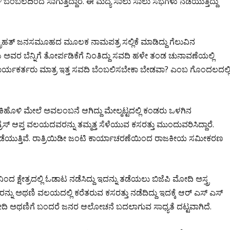
 ಬೆಂಬಲದಿಂದ ಸಾಗುತ್ತಿದ್ದಾರೆ. ಈ ಮದ್ಯೆ ಸಾಲು ಸಾಲು ಸಭೆಗಳು ನಡೆಯುತ್ತಿದ್ದು
ಲೇ ಬೃಹತ್ ಜನಸಮೂಹದ ಮೂಲಕ ನಾಮಪತ್ರ ಸಲ್ಲಿಕೆ ಮಾಡಿದ್ದು ಗೆಲುವಿನ
್ಷಿಗಳು ಅವರ ಬೆನ್ನಿಗೆ ತೋರ್ಪಡಿಕೆಗೆ ನಿಂತಿದ್ದು ಸವದಿ ಹಳೇ ತಂಡ ಚುನಾವಣೆಯಲ್ಲಿ
ಸ್ ಕಾರ್ಯಕರ್ತರು ಮಾತ್ರ ಇತ್ತ ಸವದಿ ಬೆಂಬಲಿಸಬೇಕಾ ಬೇಡವಾ? ಎಂಬ ಗೊಂದಲದಲ್ಲ
ರಕಿಹೊಳಿ ಮೇಲೆ ಅವಲಂಬನೆ ಆಗಿದ್ದು ಮೇಲ್ಮಟ್ಟದಲ್ಲಿ ಕಂಡರು ಒಳಗಿನ
ಗ್ರೆಸ್ ಆಪ್ತ ವಲಯದವರನ್ನು ತಮ್ಮತ್ತ ಸೆಳೆಯುವ ಕಸರತ್ತು ಮುಂದುವರಿಸಿದ್ದಾರೆ.
 ನಡೆಯುತ್ತಿವೆ. ರಾತ್ರಿಯಿಡೀ ಜಂಟಿ ಕಾರ್ಯಾಚರಣೆಯಿಂದ ರಾಜಕೀಯ ಸಮೀಕರಣ
ನಿಂದ ಕ್ಷೇತ್ರದಲ್ಲಿ ಓಡಾಟ ನಡೆಸಿದ್ದು ಇದನ್ನು ತಡೆಯಲು ಬಿಜೆಪಿ ಮೋದಿ ಅಸ್ತ್ರ
ನ್ನು ಅಥಣಿ ವಲಯದಲ್ಲಿ ಕರೆತರುವ ಕಸರತ್ತು ನಡೆದಿದ್ದು ಇದಕ್ಕೆ ಆರ್ ಎಸ್ ಎಸ್
ೋದಿ ಅಥಣಿಗೆ ಬಂದರೆ ಜನರ ಆಲೋಚನೆ ಬದಲಾಗುವ ಸಾಧ್ಯತೆ ದಟ್ಟವಾಗಿದೆ.