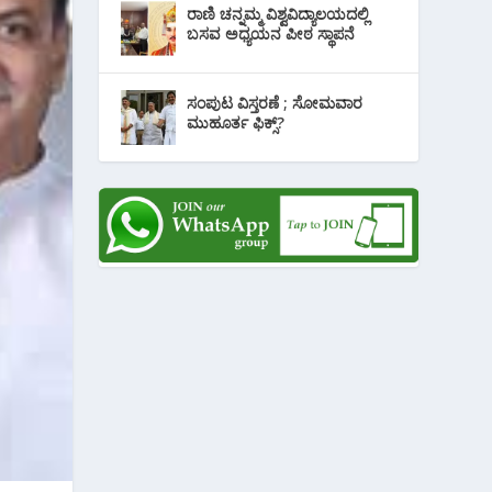
ರಾಣಿ ಚನ್ನಮ್ಮ ವಿಶ್ವವಿದ್ಯಾಲಯದಲ್ಲಿ
ಬಸವ ಅಧ್ಯಯನ ಪೀಠ ಸ್ಥಾಪನೆ
ಸಂಪುಟ ವಿಸ್ತರಣೆ ; ಸೋಮವಾರ
ಮುಹೂರ್ತ ಫಿಕ್ಸ್?