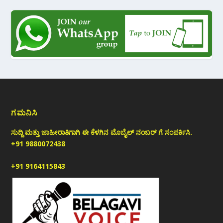
ಗಮನಿಸಿ
ಸುದ್ದಿ ಮತ್ತು ಜಾಹೀರಾತಿಗಾಗಿ ಈ ಕೆಳಗಿನ ಮೊಬೈಲ್ ನಂಬರ್ ಗೆ ಸಂಪರ್ಕಿಸಿ.
+91 9880072438
+91 9164115843