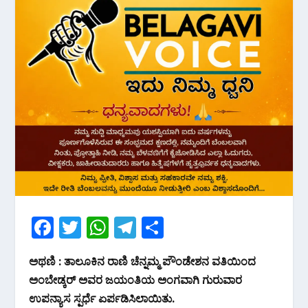
F
T
W
T
S
ac
w
h
el
h
ಅಥಣಿ : ತಾಲೂಕಿನ ರಾಣಿ ಚೆನ್ನಮ್ಮ ಪೌಂಡೇಶನ ವತಿಯಿಂದ
e
itt
at
e
ar
ಅಂಬೇಡ್ಕರ್ ಅವರ ಜಯಂತಿಯ ಅಂಗವಾಗಿ ಗುರುವಾರ
b
er
s
gr
e
ಉಪನ್ಯಾಸ ಸ್ಪರ್ಧೆ ಏರ್ಪಡಿಸಿಲಾಯಿತು.