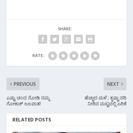
e
itt
at
e
ar
b
er
s
gr
e
o
A
a
SHARE:
o
p
m
k
p
RATE:
PREVIOUS
NEXT
ಎಷ್ಟು ಚಂದ ನೋಡಿ‌ ನಮ್ಮ
ಹೆಚ್ಚಾದ ಮಳೆ ; ಕೃಷ್ಣಾ ನದಿ
ಗೋಕಾಕ್ ಜಲಪಾತ!
ನೀರಿನ‌ ಮಟ್ಟದಲ್ಲಿ ಏರಿಕೆ
RELATED POSTS