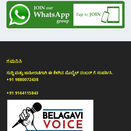
ಗಮನಿಸಿ
ಸುದ್ದಿ ಮತ್ತು ಜಾಹೀರಾತಿಗಾಗಿ ಈ ಕೆಳಗಿನ ಮೊಬೈಲ್ ನಂಬರ್ ಗೆ ಸಂಪರ್ಕಿಸಿ.
+91 9880072438
+91 9164115843