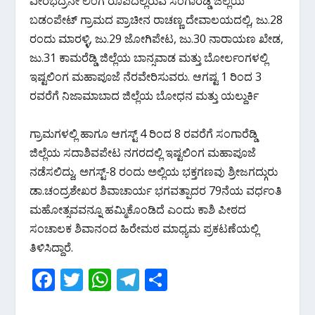
ವೀರಭದ್ರನೇ ಲಿಂಗ ರೂಪದಲ್ಲಿರುವ ಸಂಗಾರೆಡ್ಡಿ ಜಿಲ್ಲೆಯ
ಬಡಂಪೇಟ್ ಗ್ರಾಮದ ಪ್ರಾಚೀನ ರಾಚಣ್ಣ ದೇವಾಲಯದಲ್ಲಿ, ಜು.28
ರಂದು ಮಾರಳ್ಳಿ, ಜು.29 ಜೋಗಿಪೇಟ, ಜು.30 ನಾರಾಯಣ ಖೇಡ,
ಜು.31 ಕಾಮರೆಡ್ಡಿ ಜಿಲ್ಲೆಯ ಬಾನ್ಸವಾಡ ಮತ್ತು ಬೋರ್ಲಂಗಳಲ್ಲಿ
ಇಷ್ಟಲಿಂಗ ಮಹಾಪೂಜೆ ನೆರವೇರಿಸುವರು. ಆಗಷ್ಟ 1 ರಿಂದ 3
ರವರೆಗೆ ನಿಜಾಮಾಬಾದ ಜಿಲ್ಲೆಯ ಬೋಧನ ಮತ್ತು ಯಲ್ದುರ್ಕಿ
ಗ್ರಾಮಗಳಲ್ಲಿ ಹಾಗೂ ಆಗಸ್ಟ್ 4 ರಿಂದ 8 ರವರೆಗೆ ಸಂಗಾರೆಡ್ಡಿ
ಜಿಲ್ಲೆಯ ಸದಾಶಿವಪೇಟ ನಗರದಲ್ಲಿ ಇಷ್ಟಲಿಂಗ ಮಹಾಪೂಜೆ
ನಡೆಸಲಿದ್ದು, ಅಗಸ್ಟ್-8 ರಂದು ಅಲ್ಲಿಯ ಭಕ್ತಗಣವು ಶ್ರೀಜಗದ್ಗುರು
ಡಾ.ಚಂದ್ರಶೇಖರ ಶಿವಾಚಾರ್ಯ ಭಗವತ್ಪಾದರ 79ನೆಯ ವರ್ಧಂತಿ
ಮಹೋತ್ಸವವನ್ನೂ ಹಮ್ಮಿಕೊಂಡಿದೆ ಎಂದು ಕಾಶಿ ಪೀಠದ
ಸಂಚಾಲಕ ಶಿವಾನಂದ ಹಿರೇಮಠ ಮಾಧ್ಯಮ ಪ್ರಕಟಣೆಯಲ್ಲಿ
ತಿಳಿಸಿದ್ದಾರೆ.
F
T
W
T
S
ac
w
h
el
h