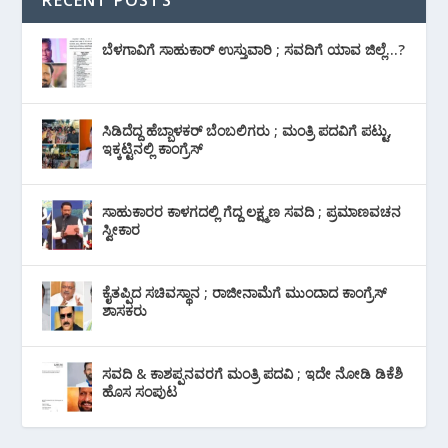
RECENT POSTS
ಬೆಳಗಾವಿಗೆ ಸಾಹುಕಾರ್ ಉಸ್ತುವಾರಿ ; ಸವದಿಗೆ ಯಾವ ಜಿಲ್ಲೆ…?
ಸಿಡಿದೆದ್ದ ಹೆಬ್ಬಾಳಕರ್ ಬೆಂಬಲಿಗರು ; ಮಂತ್ರಿ ಪದವಿಗೆ ‌ಪಟ್ಟು,
ಇಕ್ಕಟ್ಟಿನಲ್ಲಿ ಕಾಂಗ್ರೆಸ್
ಸಾಹುಕಾರರ ಕಾಳಗದಲ್ಲಿ ಗೆದ್ದ ಲಕ್ಷ್ಮಣ ಸವದಿ ; ಪ್ರಮಾಣವಚನ
ಸ್ವೀಕಾರ
ಕೈತಪ್ಪಿದ ಸಚಿವಸ್ಥಾನ ; ರಾಜೀನಾಮೆಗೆ ಮುಂದಾದ ಕಾಂಗ್ರೆಸ್
‌ಶಾಸಕರು
ಸವದಿ & ಕಾಶಪ್ಪನವರಗೆ ಮಂತ್ರಿ ಪದವಿ ; ಇದೇ ನೋಡಿ‌ ಡಿಕೆಶಿ
ಹೊಸ ಸಂಪುಟ